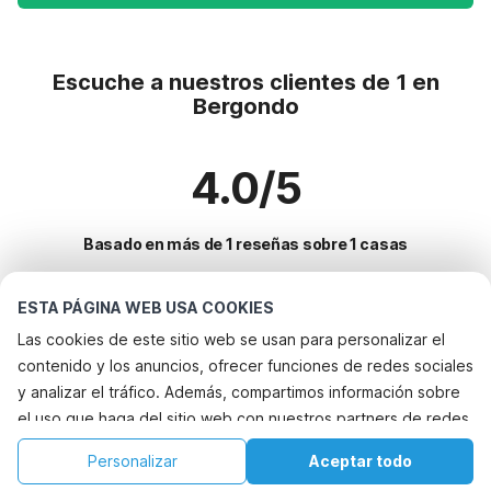
Escuche a nuestros clientes de 1 en
Bergondo
4.0/5
Basado en más de 1 reseñas sobre 1 casas
ESTA PÁGINA WEB USA COOKIES
Destinos más populares para vacaciones
Las cookies de este sitio web se usan para personalizar el
contenido y los anuncios, ofrecer funciones de redes sociales
Ciudades con los mejores servicios para vacaciones
y analizar el tráfico. Además, compartimos información sobre
Apartamentos de vacaciones cernedo
el uso que haga del sitio web con nuestros partners de redes
Servicios populares para vacaciones en Bergondo
Apartamentos de vacaciones cerdedo
sociales, publicidad y análisis web, quienes pueden
Casa de vacaciones de bienestar
Personalizar
Aceptar todo
Ciudades populares para vacaciones en Galicia
combinarla con otra información que les haya proporcionado
Apartamentos de vacaciones a-lama
Casa de vacaciones con baño de burbujas
Inicio
Lista de deseos
Reservas
Cuenta