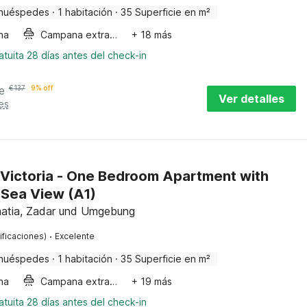
huéspedes
·
1 habitación
·
35 Superficie en m²
ha
Campana extractora
+ 18 más
tuita 28 días antes del check-in
e
€
137
9% off
Ver detalles
es
Victoria - One Bedroom Apartment with
 Sea View (A1)
atia, Zadar und Umgebung
·
ificaciones)
Excelente
huéspedes
·
1 habitación
·
35 Superficie en m²
ha
Campana extractora
+ 19 más
tuita 28 días antes del check-in