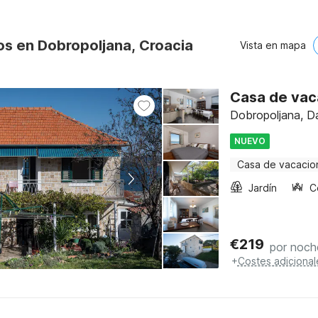
os en Dobropoljana, Croacia
Vista en mapa
Casa de vaca
Dobropoljana, Da
NUEVO
Casa de vacacio
Jardín
C
€
219
por noch
+
Costes adicional