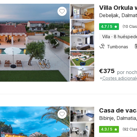
Villa Orkula
Debeljak, Dalma
4.7 / 5
(10 Clas
Villa
·
8 huésped
Tumbonas
€
375
por noc
+
Costes adicional
Casa de vaca
Bibinje, Dalmat
4.3 / 5
(92 Clas