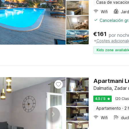
Casa de vacacio
Wifi
Jard
Cancelación gra
€
161
por noch
+
Costes adicional
Kids zone availabl
Dalmatia, Zadar
4.5 / 5
(20 Clas
Apartamento
·
2 
Wifi
duc