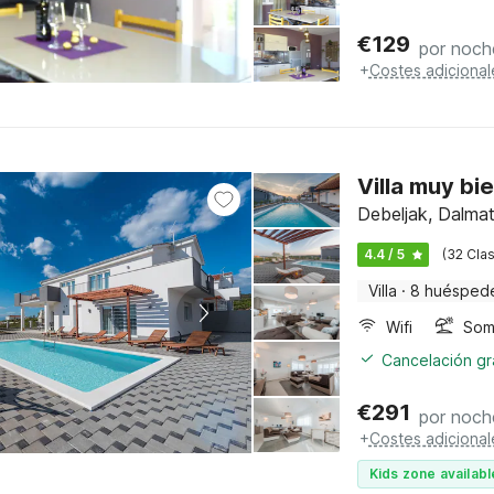
€
129
por noch
+
Costes adicional
Villa muy bi
Debeljak, Dalma
4.4 / 5
(32 Clas
Villa
·
8 huésped
Wifi
Somb
Cancelación gra
€
291
por noch
+
Costes adicional
Kids zone availabl