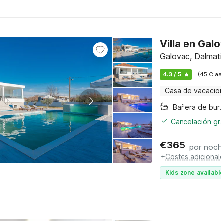
Villa en Gal
Galovac, Dalmat
4.3 / 5
(45 Clas
Casa de vacacio
Bañer
Cancelación gra
€
365
por noc
+
Costes adicional
Kids zone availabl