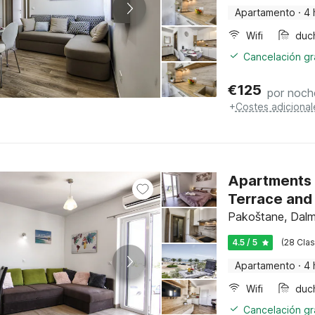
Apartamento
·
4 
Wifi
duc
Cancelación gra
€
125
por noch
+
Costes adicional
Apartments 
Terrace and
Pakoštane, Dalm
4.5 / 5
(28 Clas
Apartamento
·
4 
Wifi
duc
Cancelación gra