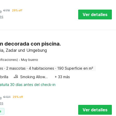
e
€
178
29% off
Ver detalles
es
en decorada con piscina.
tia, Zadar und Umgebung
·
ificaciones)
Muy bueno
es
·
2 mascotas
·
4 habitaciones
·
190 Superficie en m²
rilla
Smoking Allowed
+ 33 más
tuita 30 días antes del check-in
e
€
404
29% off
es
Ver detalles
e