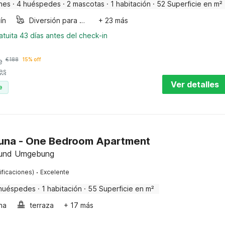
nes
·
4 huéspedes
·
2 mascotas
·
1 habitación
·
52 Superficie en m²
ín
Diversión para niños
+ 23 más
tuita 43 días antes del check-in
e
€
188
15% off
es
Ver detalles
e
Apartmani Luna - One Bedroom Apartment
 und Umgebung
·
ificaciones)
Excelente
huéspedes
·
1 habitación
·
55 Superficie en m²
ha
terraza
+ 17 más