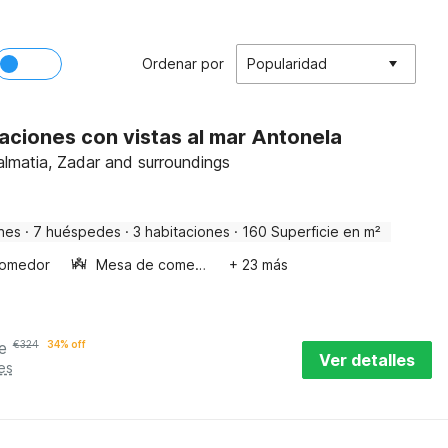
Ordenar por
Popularidad
ciones con vistas al mar Antonela
lmatia, Zadar and surroundings
nes
·
7 huéspedes
·
3 habitaciones
·
160 Superficie en m²
omedor
Mesa de comedor
+ 23 más
e
€
324
34% off
Ver detalles
es