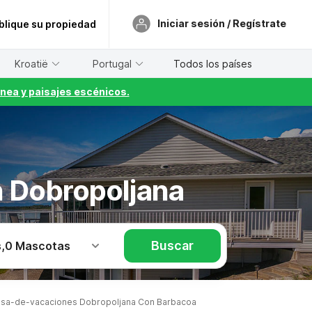
Iniciar sesión / Regístrate
blique su propiedad
Kroatië
Portugal
Todos los países
nea y paisajes escénicos.
 Dobropoljana
Buscar
s
,
0 Mascotas
sa-de-vacaciones Dobropoljana Con Barbacoa