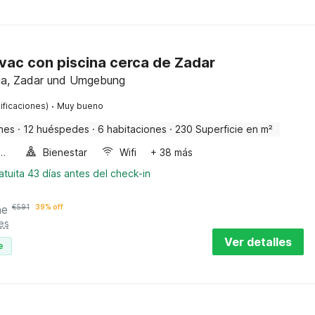
ovac con piscina cerca de Zadar
ia, Zadar und Umgebung
·
ificaciones)
Muy bueno
nes
·
12 huéspedes
·
6 habitaciones
·
230 Superficie en m²
a de burbujas
Bienestar
Wifi
+ 38 más
tuita 43 días antes del check-in
he
€
591
39% off
es
Ver detalles
e