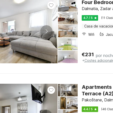
Four Bedroom
Dalmatia, Zadar 
4.7 / 5
(11 Clas
Casa de vacacio
Wifi
Jac
€
231
por noch
+
Costes adicional
Apartments 
Terrace (A2
Pakoštane, Dalm
4.4 / 5
(46 Clas