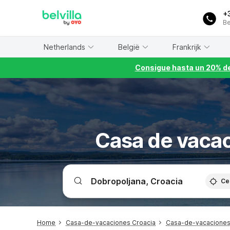
WIZARD MEMBER
+
Be
Netherlands
België
Frankrijk
Consigue hasta un 20% de
Casa de vaca
Ce
Home
Casa-de-vacaciones Croacia
Casa-de-vacaciones 