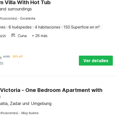
 Villa With Hot Tub
and surroundings
·
ificaciones)
Excelente
nes
·
8 huéspedes
·
4 habitaciones
·
150 Superficie en m²
uzzi
Cuna
+ 26 más
e
€
365
38% off
Ver detalles
es
Victoria - One Bedroom Apartment with
)
atia, Zadar und Umgebung
·
ificaciones)
Muy bueno