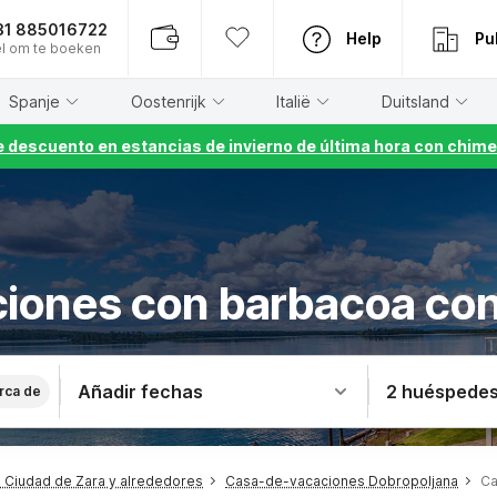
31 885016722
Help
Pu
l om te boeken
Spanje
Oostenrijk
Italië
Duitsland
 descuento en estancias de invierno de última hora con chime
ciones con barbacoa con
Añadir fechas
2 huéspede
rca de
Ciudad de Zara y alrededores
Casa-de-vacaciones Dobropoljana
Ca