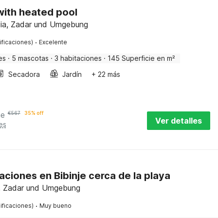
 with heated pool
tia, Zadar und Umgebung
·
ificaciones)
Excelente
es
·
5 mascotas
·
3 habitaciones
·
145 Superficie en m²
Secadora
Jardín
+ 22 más
he
€
567
35% off
Ver detalles
es
ciones en Bibinje cerca de la playa
ia, Zadar und Umgebung
·
ificaciones)
Muy bueno