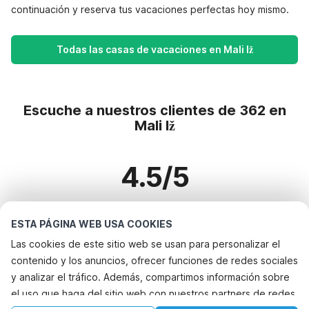
continuación y reserva tus vacaciones perfectas hoy mismo.
Todas las casas de vacaciones en Mali Iž
Escuche a nuestros clientes de 362 en
Mali Iž
4.5/5
Basado en más de 362 reseñas sobre 326 casas
ESTA PÁGINA WEB USA COOKIES
Las cookies de este sitio web se usan para personalizar el
contenido y los anuncios, ofrecer funciones de redes sociales
Destinos más populares para vacaciones
y analizar el tráfico. Además, compartimos información sobre
el uso que haga del sitio web con nuestros partners de redes
Ciudades con los mejores servicios para vacaciones