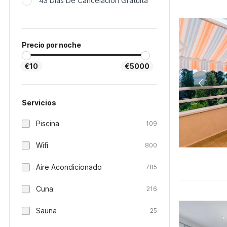
43 Días De Cancelación Gratuita
Precio por noche
€10
€5000
Servicios
Piscina
109
Wifi
800
Aire Acondicionado
785
Cuna
216
Sauna
25