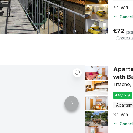
Wifi
Cancel
€
72
po
+
Costes 
Apart
with B
Trsteno,
4.8 / 5
Apartam
Wifi
Cancel