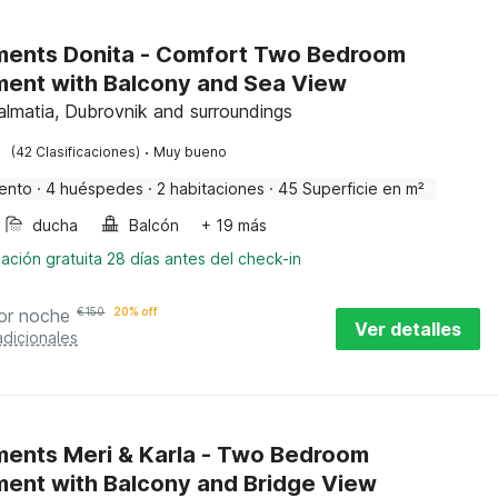
ents Donita - Comfort Two Bedroom
ent with Balcony and Sea View
Dalmatia, Dubrovnik and surroundings
·
(42 Clasificaciones)
Muy bueno
ento
·
4 huéspedes
·
2 habitaciones
·
45 Superficie en m²
ducha
Balcón
+ 19 más
ación gratuita 28 días antes del check-in
or noche
€
150
20% off
Ver detalles
adicionales
ents Meri & Karla - Two Bedroom
ent with Balcony and Bridge View