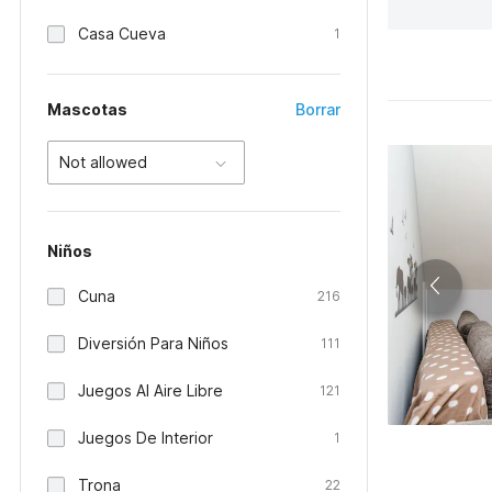
Casa Cueva
1
Mascotas
Borrar
Not allowed
Niños
Cuna
216
Diversión Para Niños
111
Juegos Al Aire Libre
121
Juegos De Interior
1
Trona
22