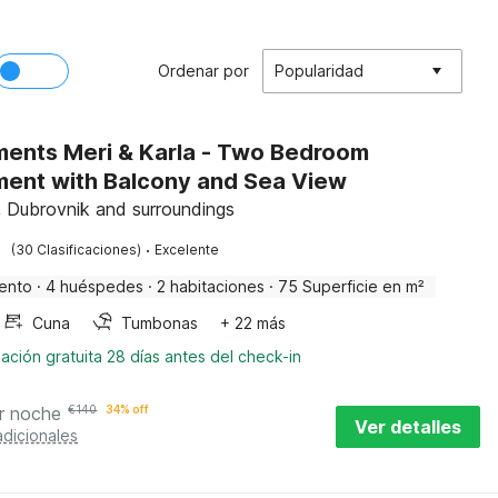
Ordenar por
Popularidad
ents Meri & Karla - Two Bedroom
ent with Balcony and Sea View
, Dubrovnik and surroundings
·
(30 Clasificaciones)
Excelente
ento
·
4 huéspedes
·
2 habitaciones
·
75 Superficie en m²
Cuna
Tumbonas
+ 22 más
ación gratuita 28 días antes del check-in
r noche
€
140
34% off
Ver detalles
adicionales