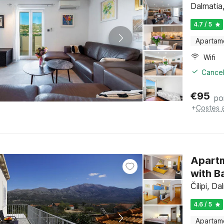
Dalmatia
4.7 / 5
Apartam
Wifi
Cancel
€
95
po
+
Costes 
Apartm
with B
Čilipi, D
4.6 / 5
Apartam