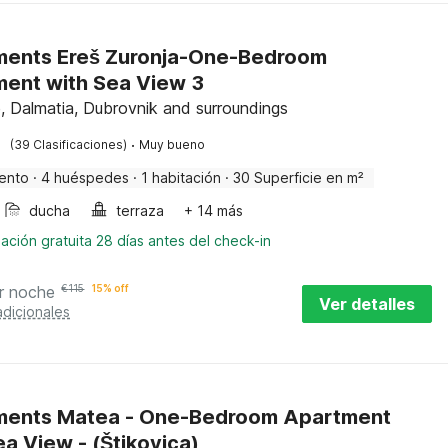
ments Ereš Zuronja-One-Bedroom
ent with Sea View 3
, Dalmatia, Dubrovnik and surroundings
·
(39 Clasificaciones)
Muy bueno
ento
·
4 huéspedes
·
1 habitación
·
30 Superficie en m²
ducha
terraza
+ 14 más
ación gratuita 28 días antes del check-in
r noche
€
115
15% off
Ver detalles
adicionales
ments Matea - One-Bedroom Apartment
ea View - (Štikovica)