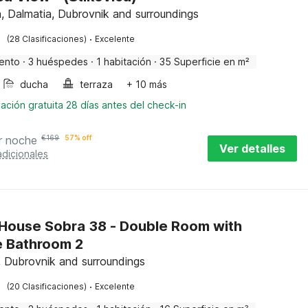
a, Dalmatia, Dubrovnik and surroundings
·
(28 Clasificaciones)
Excelente
ento
·
3 huéspedes
·
1 habitación
·
35 Superficie en m²
ducha
terraza
+ 10 más
ación gratuita 28 días antes del check-in
r noche
€
169
57% off
Ver detalles
adicionales
House Sobra 38 - Double Room with
e Bathroom 2
, Dubrovnik and surroundings
·
(20 Clasificaciones)
Excelente