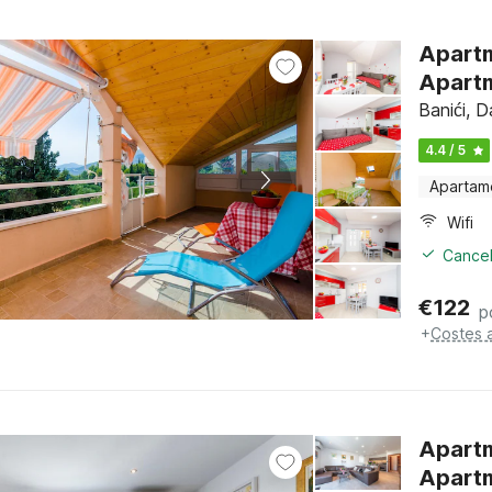
Apartm
Apartm
Banići, 
4.4 / 5
Apartam
Wifi
Cancel
€
122
p
+
Costes 
Apartm
Apartm