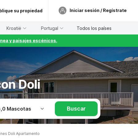
Iniciar sesión / Regístrate
blique su propiedad
Kroatië
Portugal
Todos los países
nea y paisajes escénicos.
on Doli
Buscar
s
,
0 Mascotas
nes Doli Apartamento