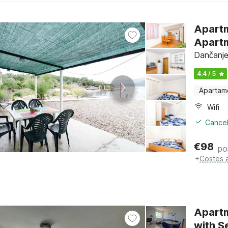
Apart
Apartm
Dančanje
4.4 / 5
Apartam
Wifi
Cancel
€
98
po
+
Costes 
Apart
with S