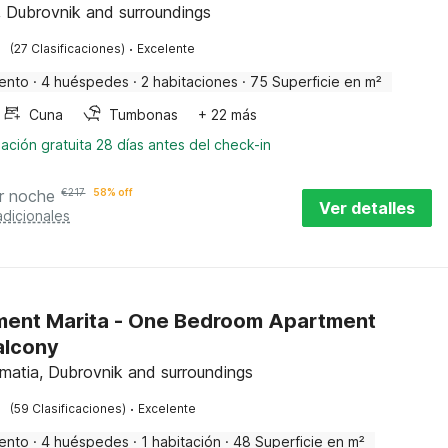
, Dubrovnik and surroundings
·
(27 Clasificaciones)
Excelente
ento
·
4 huéspedes
·
2 habitaciones
·
75 Superficie en m²
Cuna
Tumbonas
+ 22 más
ación gratuita 28 días antes del check-in
r noche
€
217
58% off
Ver detalles
adicionales
ent Marita - One Bedroom Apartment
alcony
almatia, Dubrovnik and surroundings
·
(59 Clasificaciones)
Excelente
ento
·
4 huéspedes
·
1 habitación
·
48 Superficie en m²