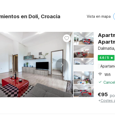
mientos en Doli, Croacia
Vista en mapa
Apartm
Apartm
Dalmatia
4.6 / 5
Apartam
Wifi
Cancel
€
95
po
+
Costes 