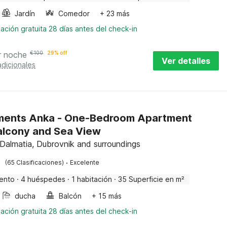
Jardín
Comedor
+ 23 más
ación gratuita 28 días antes del check-in
r noche
€
100
29% off
Ver detalles
adicionales
ments Anka - One-Bedroom Apartment
alcony and Sea View
 Dalmatia, Dubrovnik and surroundings
·
(65 Clasificaciones)
Excelente
ento
·
4 huéspedes
·
1 habitación
·
35 Superficie en m²
ducha
Balcón
+ 15 más
ación gratuita 28 días antes del check-in