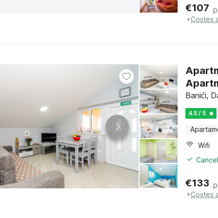
€
107
p
+
Costes 
Apartm
Apartm
Banići, 
4.5 / 5
Apartam
Wifi
Cancel
€
133
p
+
Costes 