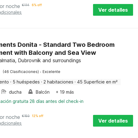
or noche
€
114
6% off
Ver detalles
adicionales
ents Donita - Standard Two Bedroom
ent with Balcony and Sea View
Dalmatia, Dubrovnik and surroundings
·
(46 Clasificaciones)
Excelente
ento
·
5 huéspedes
·
2 habitaciones
·
45 Superficie en m²
ducha
Balcón
+ 19 más
ación gratuita 28 días antes del check-in
or noche
€
150
12% off
Ver detalles
adicionales