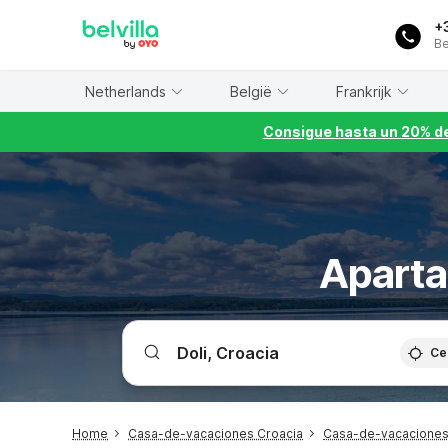
WIZARD MEMBER
+
Be
Netherlands
België
Frankrijk
Consigue hasta un 20% de
Aparta
Ce
Home
Casa-de-vacaciones Croacia
Casa-de-vacaciones