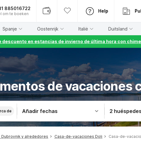
31 885016722
Help
Pu
l om te boeken
Spanje
Oostenrijk
Italië
Duitsland
 descuento en estancias de invierno de última hora con chime
mentos de vacaciones c
Añadir fechas
2 huéspede
rca de
 Dubrovnik y alrededores
Casa-de-vacaciones Doli
Casa-de-vacacio