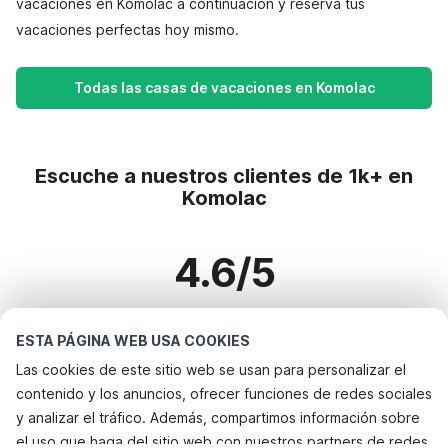
vacaciones en Komolac a continuación y reserva tus
vacaciones perfectas hoy mismo.
Todas las casas de vacaciones en Komolac
Escuche a nuestros clientes de 1k+ en
Komolac
4.6/5
Basado en más de 1k+ reseñas sobre 1k+ casas
ESTA PÁGINA WEB USA COOKIES
Las cookies de este sitio web se usan para personalizar el
contenido y los anuncios, ofrecer funciones de redes sociales
Destinos más populares para vacaciones
y analizar el tráfico. Además, compartimos información sobre
el uso que haga del sitio web con nuestros partners de redes
Ciudades con los mejores servicios para vacaciones