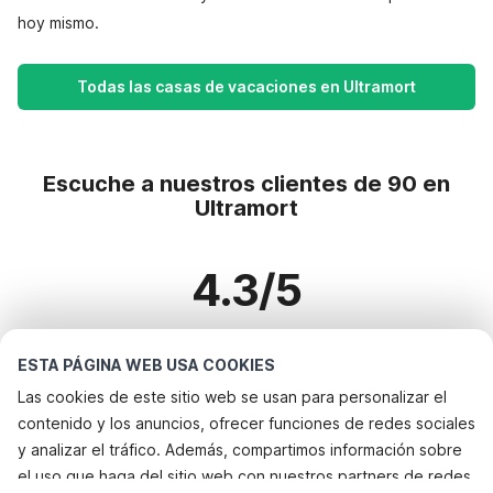
hoy mismo.
Todas las casas de vacaciones en Ultramort
Escuche a nuestros clientes de 90 en
Ultramort
4.3/5
Basado en más de 90 reseñas sobre 65 casas
ESTA PÁGINA WEB USA COOKIES
Las cookies de este sitio web se usan para personalizar el
contenido y los anuncios, ofrecer funciones de redes sociales
Destinos más populares para vacaciones
y analizar el tráfico. Además, compartimos información sobre
el uso que haga del sitio web con nuestros partners de redes
Ciudades con los mejores servicios para vacaciones