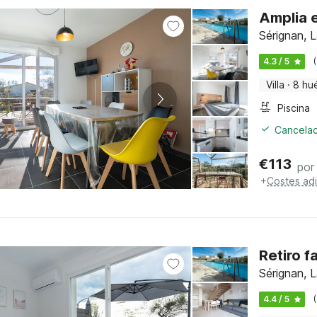
Amplia e
Sérignan, 
4.3 / 5
Villa
·
8 hu
Piscina
Cancelac
€
113
por
+
Costes adi
Retiro f
Sérignan, 
4.4 / 5