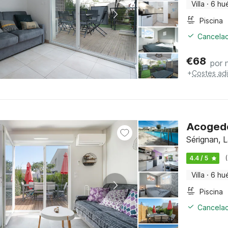
Villa
·
6 hu
Piscina
Cancelac
€
68
por 
+
Costes adi
Acogedor
Sérignan, 
4.4 / 5
Villa
·
6 hu
Piscina
Cancelac