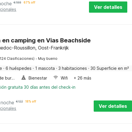
noche
€
188
67% off
Ver detalles
cionales
a en camping en Vias Beachside
uedoc-Roussillon, Oost-Frankrijk
·
(124 Clasificaciones)
Muy bueno
e
·
6 huéspedes
·
1 mascota
·
3 habitaciones
·
30 Superficie en m²
Bañera de burbujas
Bienestar
Wifi
+ 26 más
ión gratuita 30 días antes del check-in
 noche
€
122
18% off
Ver detalles
cionales