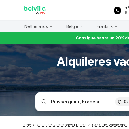
WIZARD MEMBER
+
Be
Netherlands
België
Frankrijk
Consigue hasta un 20% de
Alquileres va
Ce
Home
Casa-de-vacaciones Francia
Casa-de-vacaciones