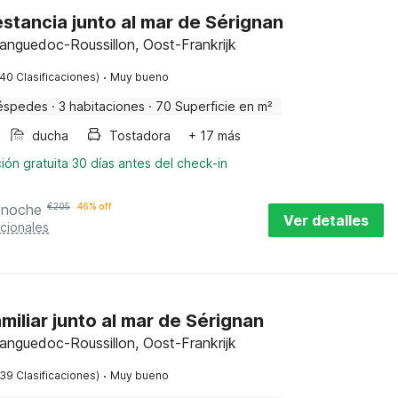
stancia junto al mar de Sérignan
Languedoc-Roussillon, Oost-Frankrijk
·
(40 Clasificaciones)
Muy bueno
éspedes
·
3 habitaciones
·
70 Superficie en m²
ducha
Tostadora
+ 17 más
ión gratuita 30 días antes del check-in
 noche
€
205
46% off
Ver detalles
cionales
amiliar junto al mar de Sérignan
Languedoc-Roussillon, Oost-Frankrijk
·
(39 Clasificaciones)
Muy bueno