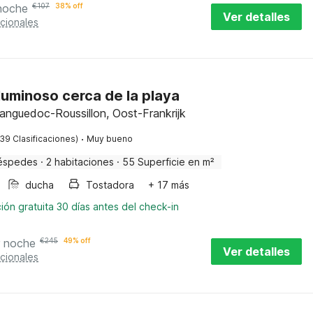
noche
€
107
38% off
Ver detalles
cionales
luminoso cerca de la playa
Languedoc-Roussillon, Oost-Frankrijk
·
(39 Clasificaciones)
Muy bueno
éspedes
·
2 habitaciones
·
55 Superficie en m²
ducha
Tostadora
+ 17 más
ión gratuita 30 días antes del check-in
r noche
€
245
49% off
Ver detalles
cionales