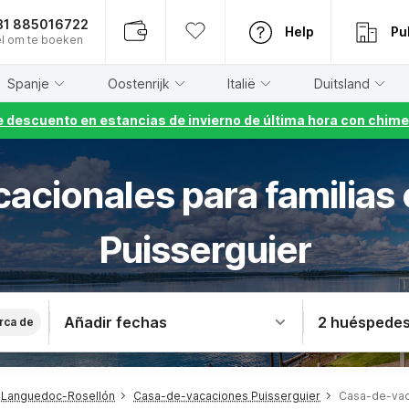
31 885016722
Help
Pu
l om te boeken
Spanje
Oostenrijk
Italië
Duitsland
 descuento en estancias de invierno de última hora con chime
cacionales para familias
Puisserguier
Añadir fechas
2 huéspede
rca de
 Languedoc-Rosellón
Casa-de-vacaciones Puisserguier
Casa-de-vac