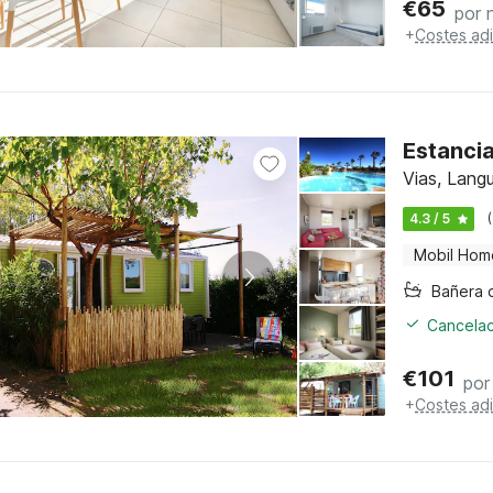
€
65
por 
+
Costes adi
Estanci
Vias, Lang
4.3 / 5
Mobil Hom
Cancelac
€
101
por
+
Costes adi