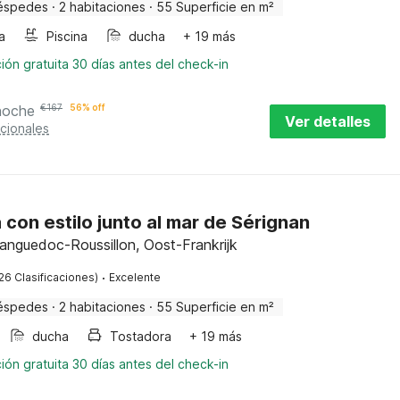
éspedes
·
2 habitaciones
·
55 Superficie en m²
a
Piscina
ducha
+ 19 más
ión gratuita 30 días antes del check-in
noche
€
167
56% off
Ver detalles
cionales
 con estilo junto al mar de Sérignan
Languedoc-Roussillon, Oost-Frankrijk
·
26 Clasificaciones)
Excelente
éspedes
·
2 habitaciones
·
55 Superficie en m²
ducha
Tostadora
+ 19 más
ión gratuita 30 días antes del check-in