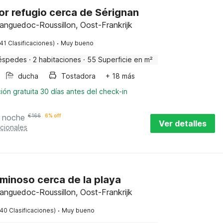
r refugio cerca de Sérignan
Languedoc-Roussillon, Oost-Frankrijk
·
(41 Clasificaciones)
Muy bueno
éspedes
·
2 habitaciones
·
55 Superficie en m²
ducha
Tostadora
+ 18 más
ión gratuita 30 días antes del check-in
 noche
€
166
6% off
Ver detalles
cionales
uminoso cerca de la playa
Languedoc-Roussillon, Oost-Frankrijk
·
(40 Clasificaciones)
Muy bueno