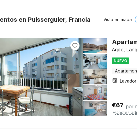
entos en Puisserguier, Francia
Vista en mapa
Apartam
Agde, Lang
NUEVO
Apartamen
Lavador
€
67
por 
+
Costes adi