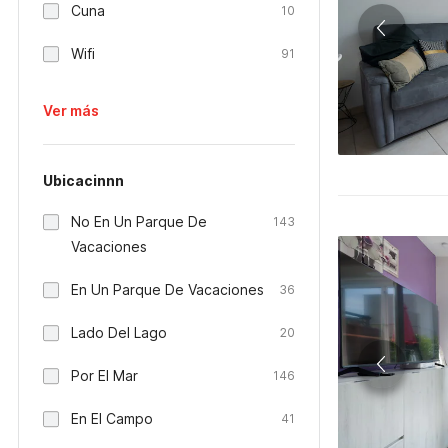
Cuna
10
Wifi
91
Ver más
Ubicacinnn
No En Un Parque De
143
Vacaciones
En Un Parque De Vacaciones
36
Lado Del Lago
20
Por El Mar
146
En El Campo
41