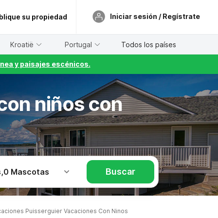
Iniciar sesión / Regístrate
blique su propiedad
Kroatië
Portugal
Todos los países
nea y paisajes escénicos.
 con niños con
Buscar
s
,
0 Mascotas
aciones Puisserguier Vacaciones Con Ninos