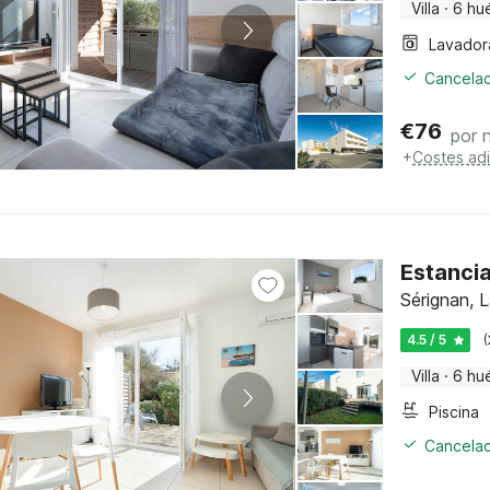
Villa
·
6 hu
Lavador
Cancelac
€
76
por 
+
Costes adi
Estancia
Sérignan, 
4.5 / 5
(
Villa
·
6 hu
Piscina
Cancelac