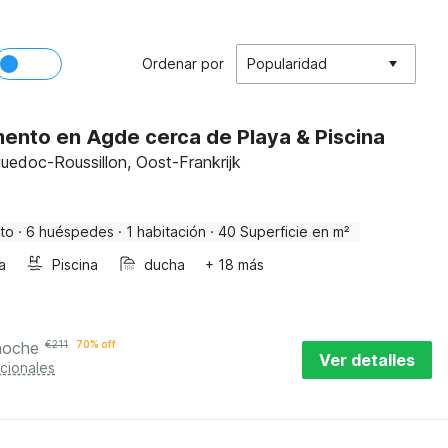
Ordenar por
Popularidad
ento en Agde cerca de Playa & Piscina
uedoc-Roussillon, Oost-Frankrijk
to
·
6 huéspedes
·
1 habitación
·
40 Superficie en m²
a
Piscina
ducha
+ 18 más
noche
€
211
70% off
Ver detalles
cionales