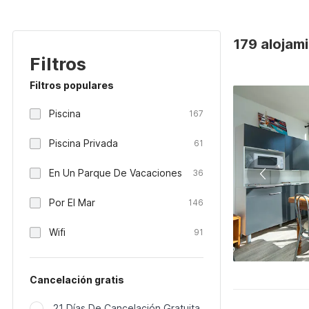
179 alojami
Filtros
Filtros populares
Piscina
167
Piscina Privada
61
En Un Parque De Vacaciones
36
Por El Mar
146
Wifi
91
Cancelación gratis
21 Días De Cancelación Gratuita