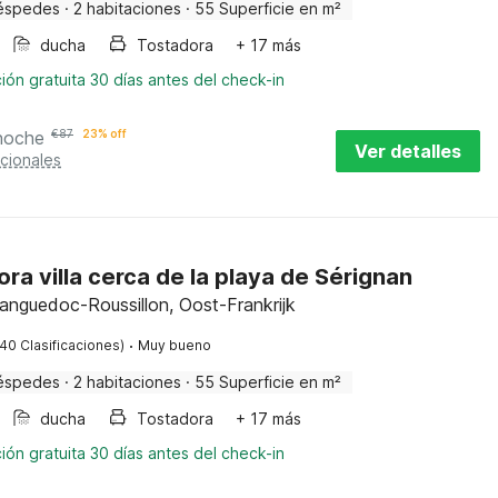
éspedes
·
2 habitaciones
·
55 Superficie en m²
ducha
Tostadora
+ 17 más
ión gratuita 30 días antes del check-in
noche
€
87
23% off
Ver detalles
cionales
a villa cerca de la playa de Sérignan
Languedoc-Roussillon, Oost-Frankrijk
·
(40 Clasificaciones)
Muy bueno
éspedes
·
2 habitaciones
·
55 Superficie en m²
ducha
Tostadora
+ 17 más
ión gratuita 30 días antes del check-in