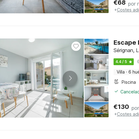
€
68
por 
+
Costes adi
Escape 
Sérignan, 
4.4 / 5
Villa
·
6 hu
Piscina
Cancelac
€
130
po
+
Costes adi