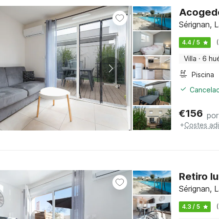
Acogedo
Sérignan, 
4.4 / 5
Villa
·
6 hu
Piscina
Cancelac
€
156
por
+
Costes adi
Retiro l
Sérignan, 
4.3 / 5