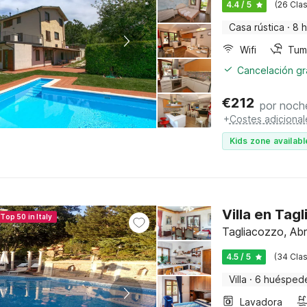
4.4 / 5
(26 Clas
Casa rústica
·
8 
Wifi
Tum
Cancelación gra
€
212
por noch
+
Costes adicional
Kids zone availabl
Villa en Tag
Top 50 in Italy
Tagliacozzo, Ab
4.5 / 5
(34 Clas
Villa
·
6 huésped
Lavadora