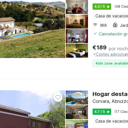
4.3 / 5
(48 Clas
Casa de vacacio
Wifi
Jard
Cancelación gra
€
189
por noch
+
Costes adicional
Kids zone availabl
Hogar desta
Corvara, Abruzz
4.7 / 5
(17 Clas
Casa de vacacio