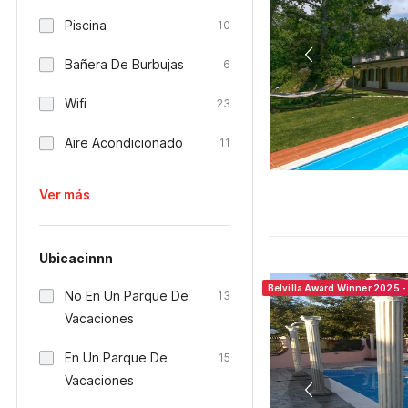
Piscina
10
Bañera De Burbujas
6
Wifi
23
Aire Acondicionado
11
Ver más
Ubicacinnn
Belvilla Award Winner 2025 - 
No En Un Parque De
13
Vacaciones
En Un Parque De
15
Vacaciones