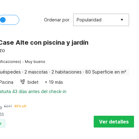
Ordenar por
Popularidad
ase Alte con piscina y jardín
zzo
·
ificaciones)
Muy bueno
huéspedes
·
2 mascotas
·
2 habitaciones
·
80 Superficie en m²
Piscina
bidet
+ 19 más
tuita 43 días antes del check-in
e
€
241
40% off
es
Ver detalles
e