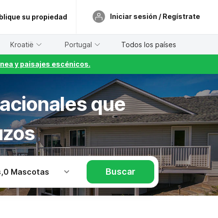
Iniciar sesión / Regístrate
blique su propiedad
Kroatië
Portugal
Todos los países
nea y paisajes escénicos.
cacionales que
uzos
Buscar
s
,
0 Mascotas