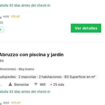
tuita 43 días antes del check-in
e
€
235
31% off
es
Ver detalles
e
bruzzo con piscina y jardín
zzo
·
ificaciones)
Muy bueno
huéspedes
·
2 mascotas
·
2 habitaciones
·
80 Superficie en m²
a de burbujas
Bienestar
Wifi
+ 25 más
tuita 43 días antes del check-in
e
€
253
39% off