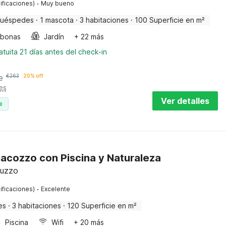
·
ificaciones)
Muy bueno
huéspedes
·
1 mascota
·
3 habitaciones
·
100 Superficie en m²
bonas
Jardín
+ 22 más
tuita 21 días antes del check-in
e
€
263
20% off
es
Ver detalles
e
liacozzo con Piscina y Naturaleza
ruzzo
·
ificaciones)
Excelente
es
·
3 habitaciones
·
120 Superficie en m²
Piscina
Wifi
+ 20 más