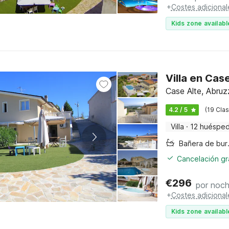
+
Costes adicional
Kids zone availabl
Villa en Cas
Case Alte, Abru
4.2 / 5
(19 Clas
Villa
·
12 huéspe
Bañer
Cancelación gra
€
296
por noc
+
Costes adicional
Kids zone availabl