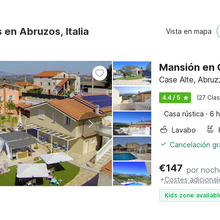
 en Abruzos, Italia
Vista en mapa
Mansión en C
Case Alte, Abru
4.4 / 5
(27 Clas
Casa rústica
·
6 
Lavabo
Cancelación gra
€
147
por noch
+
Costes adicional
Kids zone availabl