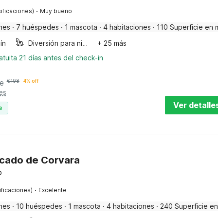
·
ificaciones)
Muy bueno
nes
·
7 huéspedes
·
1 mascota
·
4 habitaciones
·
110 Superficie en 
ín
Diversión para niños
+ 25 más
tuita 21 días antes del check-in
e
€
198
4% off
es
Ver detalle
e
cado de Corvara
o
·
ificaciones)
Excelente
nes
·
10 huéspedes
·
1 mascota
·
4 habitaciones
·
240 Superficie en