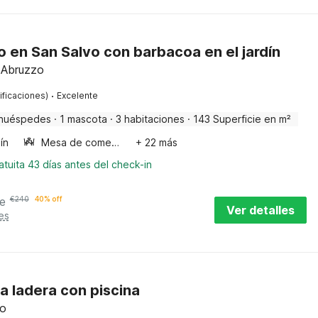
 en San Salvo con barbacoa en el jardín
 Abruzzo
·
ificaciones)
Excelente
huéspedes
·
1 mascota
·
3 habitaciones
·
143 Superficie en m²
ín
Mesa de comedor
+ 22 más
tuita 43 días antes del check-in
e
€
240
40% off
Ver detalles
es
a ladera con piscina
zo