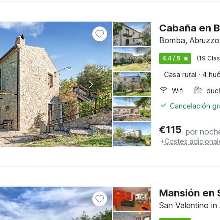
Cabaña en B
Bomba, Abruzzo
4.4 / 5
(19 Clas
Casa rural
·
4 hu
Wifi
duc
Cancelación gra
€
115
por noch
+
Costes adicional
Mansión en S
San Valentino in