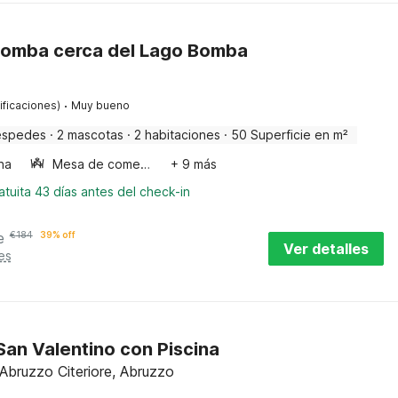
omba cerca del Lago Bomba
·
ificaciones)
Muy bueno
éspedes
·
2 mascotas
·
2 habitaciones
·
50 Superficie en m²
ha
Mesa de comedor
+ 9 más
tuita 43 días antes del check-in
e
€
184
39% off
Ver detalles
es
an Valentino con Piscina
 Abruzzo Citeriore, Abruzzo