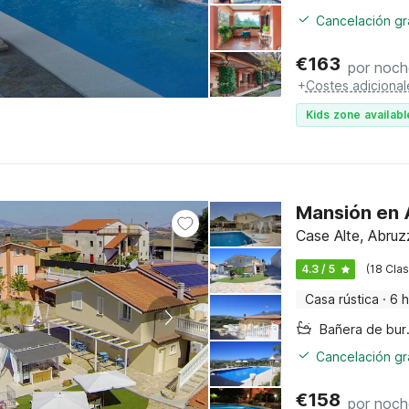
Cancelación gra
€
163
por noch
+
Costes adicional
Kids zone availabl
Mansión en A
Case Alte, Abru
4.3 / 5
(18 Clas
Casa rústica
·
6 
Bañer
Cancelación gra
€
158
por noch