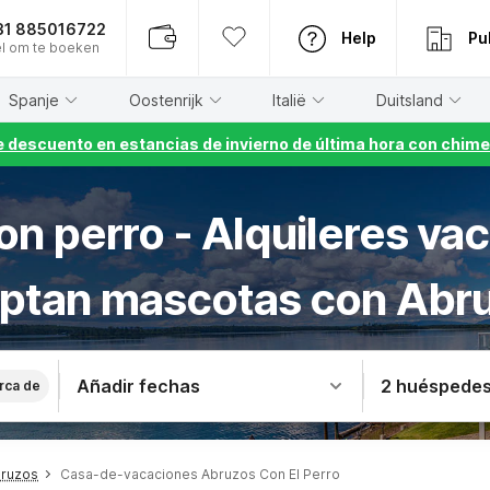
31 885016722
Help
Pu
l om te boeken
Spanje
Oostenrijk
Italië
Duitsland
 descuento en estancias de invierno de última hora con chime
n perro - Alquileres va
ptan mascotas con Abr
Añadir fechas
2 huéspede
rca de
bruzos
Casa-de-vacaciones Abruzos Con El Perro