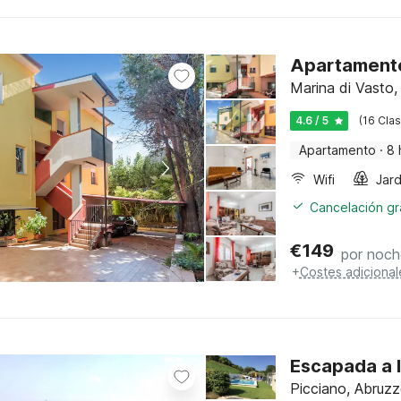
Apartamento
Marina di Vasto,
4.6 / 5
(16 Clas
Apartamento
·
8 
Wifi
Jard
Cancelación gra
€
149
por noch
+
Costes adicional
Escapada a l
Picciano, Abruz