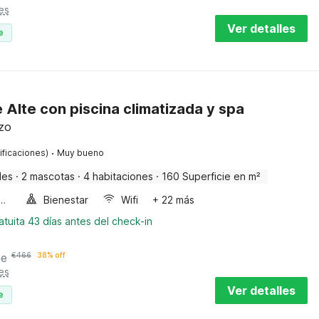
es
Ver detalles
e
e Alte con piscina climatizada y spa
zzo
·
ificaciones)
Muy bueno
des
·
2 mascotas
·
4 habitaciones
·
160 Superficie en m²
a de burbujas
Bienestar
Wifi
+ 22 más
tuita 43 días antes del check-in
he
€
466
38% off
es
Ver detalles
e