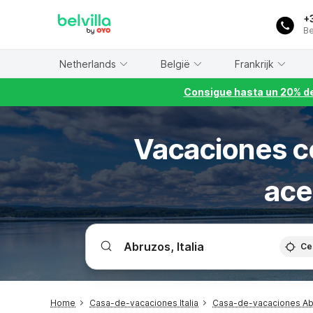
WIZARD MEMBER
+
Be
Netherlands
België
Frankrijk
Consigue hasta un 20% de
Vacaciones co
ace
Ce
Home
Casa-de-vacaciones Italia
Casa-de-vacaciones A