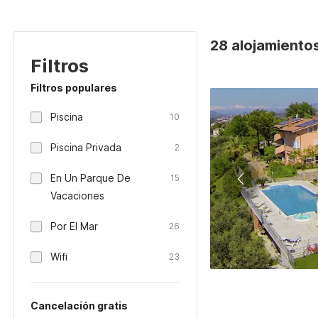
28 alojamientos
Filtros
Filtros populares
Piscina
10
Piscina Privada
2
En Un Parque De
15
Vacaciones
Por El Mar
26
Wifi
23
Cancelación gratis