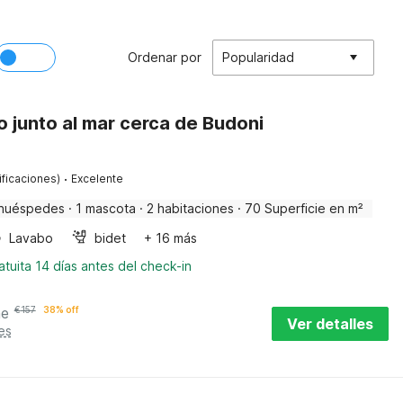
Ordenar por
Popularidad
 junto al mar cerca de Budoni
·
ificaciones)
Excelente
huéspedes
·
1 mascota
·
2 habitaciones
·
70 Superficie en m²
Lavabo
bidet
+ 16 más
tuita 14 días antes del check-in
he
€
157
38% off
Ver detalles
es