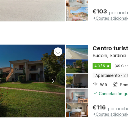
€
103
por noc
+
Costes adicional
Centro turís
Budoni, Sardinia
4.3 / 5
(49 Clas
Apartamento
·
2 
Wifi
Somb
Cancelación gra
€
116
por noch
+
Costes adicional