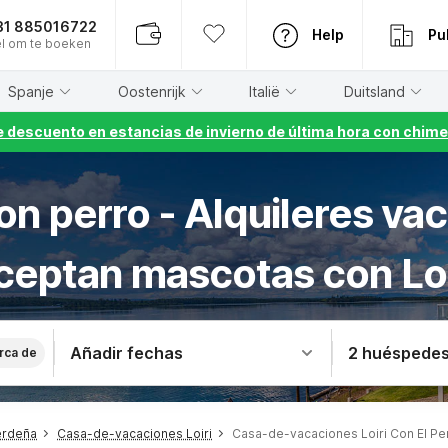
31 885016722
Help
Pu
l om te boeken
Spanje
Oostenrijk
Italië
Duitsland
 descuento en estancias de invierno de última hora con chime
n perro - Alquileres va
ceptan mascotas con Loi
Añadir fechas
2 huéspede
rca de
erdeña
Casa-de-vacaciones Loiri
Casa-de-vacaciones Loiri Con El Pe