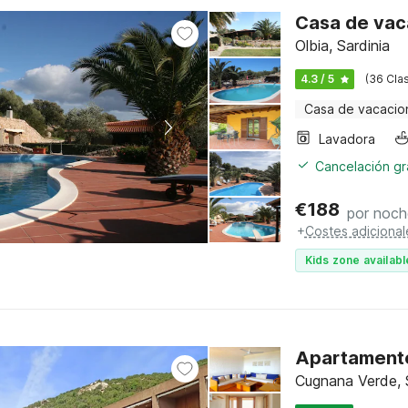
Casa de vaca
Olbia, Sardinia
4.3 / 5
(36 Clas
Casa de vacacio
Lavadora
Cancelación gra
€
188
por noch
+
Costes adicional
Kids zone availabl
Apartamento
Cugnana Verde, 