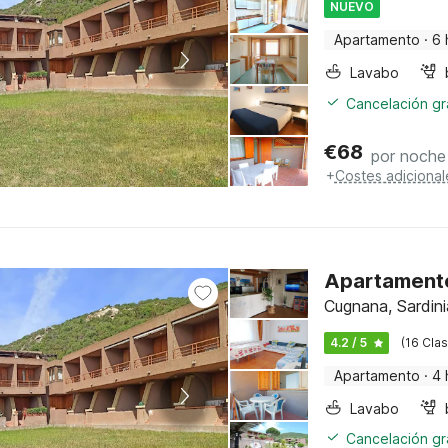
NUEVO
Apartamento
·
6 
Lavabo
Cancelación gra
€
68
por noche
+
Costes adicional
Apartamento
Cugnana, Sardini
4.2 / 5
(16 Clas
Apartamento
·
4 
Lavabo
Cancelación gra