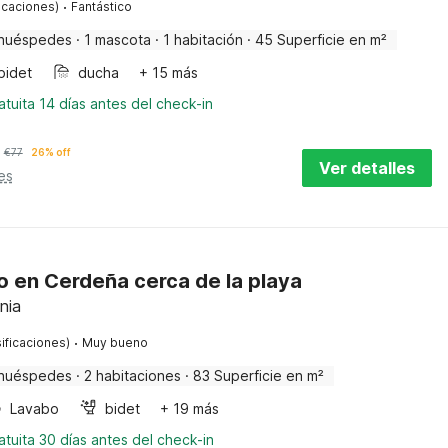
·
ficaciones)
Fantástico
huéspedes
·
1 mascota
·
1 habitación
·
45 Superficie en m²
bidet
ducha
+ 15 más
tuita 14 días antes del check-in
€
77
26% off
Ver detalles
es
 en Cerdeña cerca de la playa
nia
·
ificaciones)
Muy bueno
huéspedes
·
2 habitaciones
·
83 Superficie en m²
Lavabo
bidet
+ 19 más
tuita 30 días antes del check-in