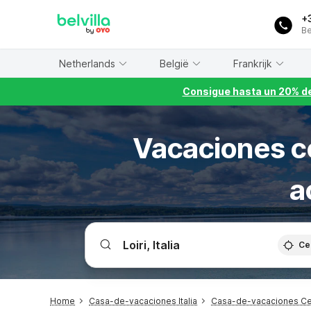
WIZARD MEMBER
+
Be
Netherlands
België
Frankrijk
Consigue hasta un 20% de
Vacaciones co
a
Ce
Home
Casa-de-vacaciones Italia
Casa-de-vacaciones C