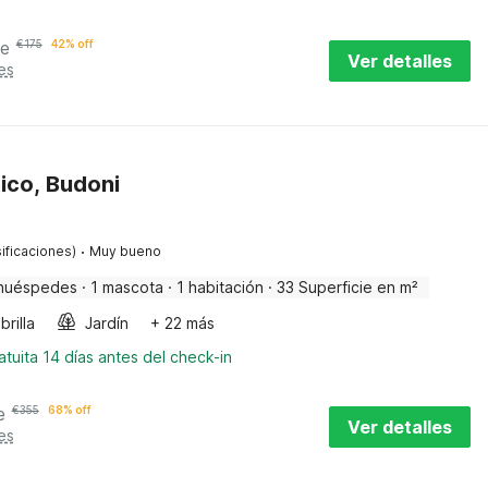
he
€
175
42% off
Ver detalles
es
tico, Budoni
·
ificaciones)
Muy bueno
huéspedes
·
1 mascota
·
1 habitación
·
33 Superficie en m²
rilla
Jardín
+ 22 más
tuita 14 días antes del check-in
e
€
355
68% off
Ver detalles
es