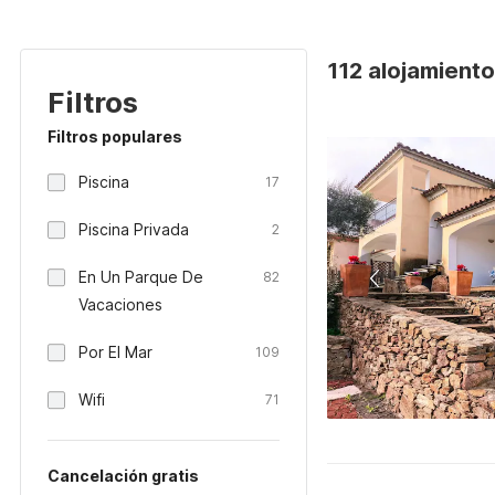
112 alojamientos
Filtros
Filtros populares
Piscina
17
Piscina Privada
2
En Un Parque De
82
Vacaciones
Por El Mar
109
Wifi
71
Cancelación gratis