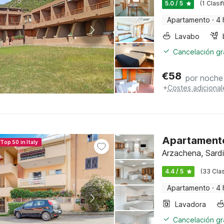
5.0 / 5
(1 Clasi
Apartamento
·
4 
Lavabo
Cancelación gra
€
58
por noche
+
Costes adicional
Apartamento
Top 50 in Italy
Arzachena, Sardi
4.4 / 5
(33 Clas
Apartamento
·
4 
Lavadora
Cancelación gra