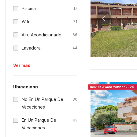
Piscina
17
Wifi
71
Aire Acondicionado
66
Lavadora
44
Ver más
Ubicacinnn
Belvilla Award Winner 2025 - 
No En Un Parque De
30
Vacaciones
En Un Parque De
82
Vacaciones