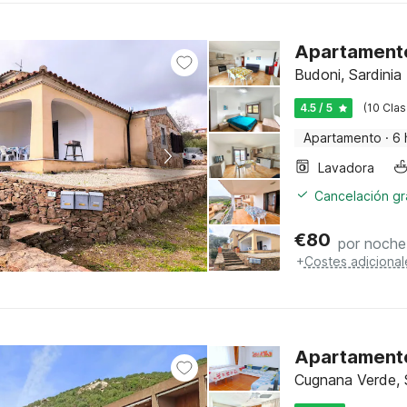
Apartamento 
Budoni, Sardinia
4.5 / 5
(10 Clas
Apartamento
·
6 
Lavadora
Cancelación gra
€
80
por noche
+
Costes adicional
Apartamento
Cugnana Verde, 