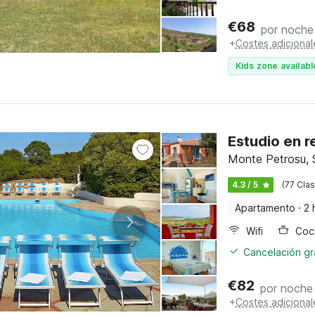
€
68
por noche
+
Costes adicional
Kids zone availabl
Estudio en r
Monte Petrosu, S
4.3 / 5
(77 Clas
Apartamento
·
2 
Wifi
Cancelación gra
€
82
por noche
+
Costes adicional