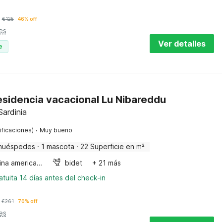
€
125
46% off
es
Ver detalles
e
esidencia vacacional Lu Nibareddu
ardinia
·
ificaciones)
Muy bueno
huéspedes
·
1 mascota
·
22 Superficie en m²
Cocina americana
bidet
+ 21 más
tuita 14 días antes del check-in
€
261
70% off
es