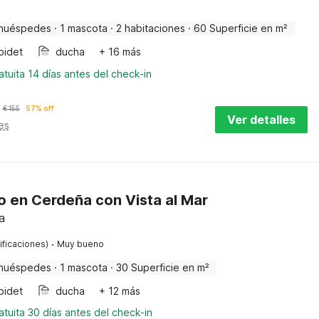
huéspedes
·
1 mascota
·
2 habitaciones
·
60 Superficie en m²
bidet
ducha
+ 16 más
tuita 14 días antes del check-in
€
155
57% off
Ver detalles
es
 en Cerdeña con Vista al Mar
a
·
ificaciones)
Muy bueno
huéspedes
·
1 mascota
·
30 Superficie en m²
bidet
ducha
+ 12 más
tuita 30 días antes del check-in