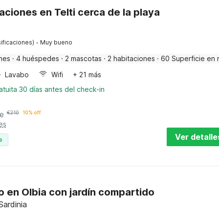
ciones en Telti cerca de la playa
·
ificaciones)
Muy bueno
nes
·
4 huéspedes
·
2 mascotas
·
2 habitaciones
·
60 Superficie en 
Lavabo
Wifi
+ 21 más
tuita 30 días antes del check-in
e
€
210
10% off
es
Ver detalle
e
 en Olbia con jardín compartido
Sardinia