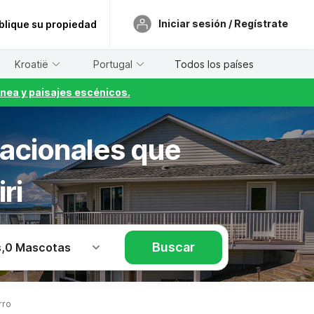
Iniciar sesión / Regístrate
blique su propiedad
Kroatië
Portugal
Todos los países
nea y paisajes escénicos.
cacionales que
ri
Buscar
s
,
0 Mascotas
rro