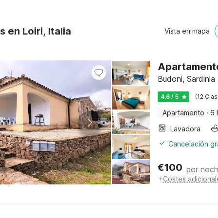
 en Loiri, Italia
Vista en mapa
Apartamento
Budoni, Sardinia
4.6 / 5
(12 Clas
Apartamento
·
6 
Lavadora
Cancelación gra
€
100
por noc
+
Costes adicional