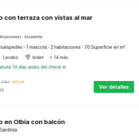
con terraza con vistas al mar
·
ificaciones)
Excelente
huéspedes
·
1 mascota
·
2 habitaciones
·
70 Superficie en m²
Lavabo
bidet
+ 14 más
tuita 14 días antes del check-in
€
150
50% off
Ver detalles
es
 en Olbia con balcón
Sardinia