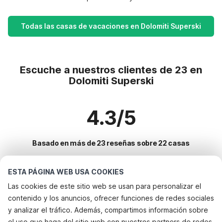
Todas las casas de vacaciones en Dolomiti Superski
Escuche a nuestros clientes de 23 en
Dolomiti Superski
4.3/5
Basado en más de 23 reseñas sobre 22 casas
ESTA PÁGINA WEB USA COOKIES
Destinos más populares para vacaciones
Las cookies de este sitio web se usan para personalizar el
contenido y los anuncios, ofrecer funciones de redes sociales
Servicios populares para vacaciones en Dolomiti superski
y analizar el tráfico. Además, compartimos información sobre
Vacaciones con perro - Alquileres vacacionales que aceptan
el uso que haga del sitio web con nuestros partners de redes