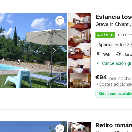
Estancia tos
Greve in Chianti
4.2 / 5
(99 Clas
Apartamento
·
3 
Wifi
Jard
Cancelación gra
€
94
por noche
+
Costes adicional
Kids zone availabl
Retiro román