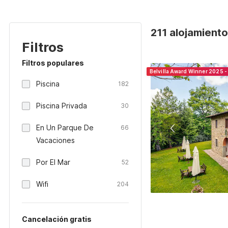
211 alojamientos
Filtros
Filtros populares
Belvilla Award Winner 2025 - 
Piscina
182
Piscina Privada
30
En Un Parque De
66
Vacaciones
Por El Mar
52
Wifi
204
Cancelación gratis