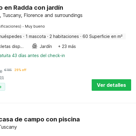
 en Radda con jardín
, Tuscany, Florence and surroundings
·
ificaciones)
Muy bueno
huéspedes
·
1 mascota
·
2 habitaciones
·
60 Superficie en m²
Bicicletas disponibles
Jardín
+ 23 más
tuita 43 días antes del check-in
e
€
185
29% off
es
Ver detalles
e
casa de campo con piscina
 Tuscany