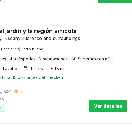
l jardín y la región vinícola
o, Tuscany, Florence and surroundings
·
ificaciones)
Muy bueno
nes
·
4 huéspedes
·
2 habitaciones
·
80 Superficie en m²
Lavabo
Piscina
+ 18 más
tuita 43 días antes del check-in
e
€
241
31% off
es
Ver detalles
e