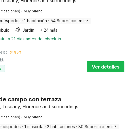
, Tuscany, Florence and surroundings
·
ificaciones)
Muy bueno
huéspedes
·
1 habitación
·
54 Superficie en m²
íbulo
Jardín
+ 24 más
tuita 21 días antes del check-in
€
120
34% off
es
Ver detalles
e
 de campo con terraza
, Tuscany, Florence and surroundings
·
ificaciones)
Muy bueno
huéspedes
·
1 mascota
·
2 habitaciones
·
80 Superficie en m²