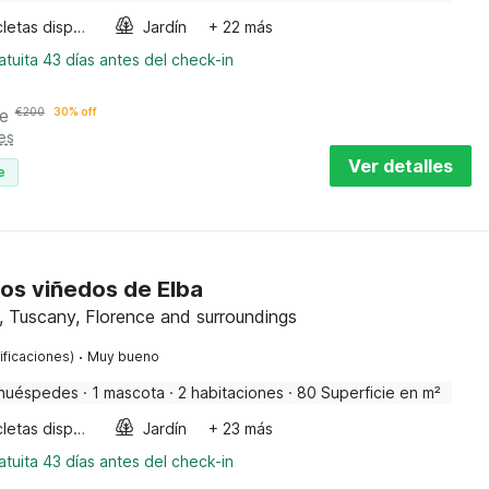
Bicicletas disponibles
Jardín
+ 22 más
tuita 43 días antes del check-in
e
€
200
30% off
es
Ver detalles
e
os viñedos de Elba
, Tuscany, Florence and surroundings
·
ificaciones)
Muy bueno
huéspedes
·
1 mascota
·
2 habitaciones
·
80 Superficie en m²
Bicicletas disponibles
Jardín
+ 23 más
tuita 43 días antes del check-in