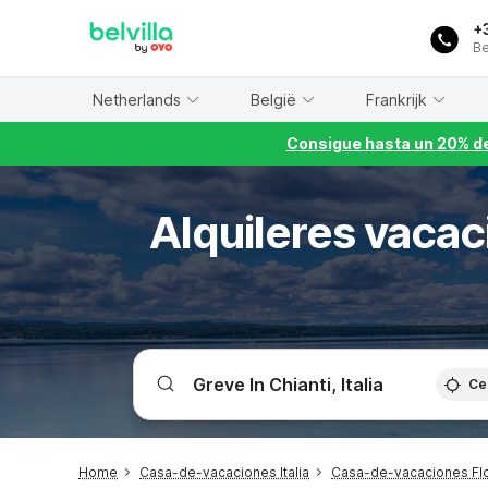
WIZARD MEMBER
+
Be
Netherlands
België
Frankrijk
Consigue hasta un 20% de
Alquileres vacac
Ce
Home
Casa-de-vacaciones Italia
Casa-de-vacaciones Flo