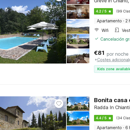
Greve in Chianti
4.2 / 5
(99 Clas
Apartamento
·
2 
Wifi
Vest
Cancelación gra
€
81
por noche
+
Costes adicional
Kids zone availabl
Bonita casa
Radda In Chianti
4.4 / 5
(34 Clas
Apartamento
·
6 