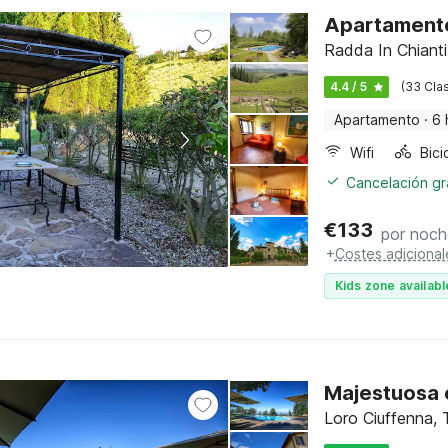
Apartamento
Radda In Chianti
4.4 / 5
(33 Clas
Apartamento
·
6 
Wifi
Cancelación gra
€
133
por noch
+
Costes adicional
Kids zone availabl
Majestuosa 
Loro Ciuffenna,