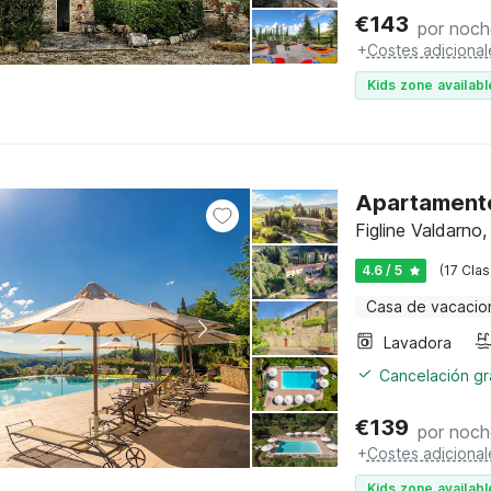
€
143
por noch
+
Costes adicional
Kids zone availabl
Apartamento
Figline Valdarno
4.6 / 5
(17 Clas
Casa de vacacio
Lavadora
Cancelación gra
€
139
por noch
+
Costes adicional
Kids zone availabl