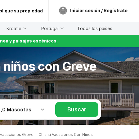
Iniciar sesión / Regístrate
blique su propiedad
Kroatië
Portugal
Todos los países
nea y paisajes escénicos.
n niños con Greve
Buscar
s
,
0 Mascotas
acaciones Greve in Chianti Vacaciones Con Ninos