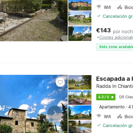
Wifi
Cancelación gra
€
143
por noch
+
Costes adicional
Kids zone availabl
Escapada a l
Radda In Chianti
4.3 / 5
(25 Clas
Apartamento
·
4 
Wifi
Cancelación gra