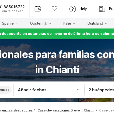
31 885016722
Help
Pu
l om te boeken
Spanje
Oostenrijk
Italië
Duitsland
 descuento en estancias de invierno de última hora con chime
ionales para familias co
in Chianti
Añadir fechas
2 huéspede
rca de
rencia y alrededores
Casa-de-vacaciones Greve in Chianti
Casa-de-v