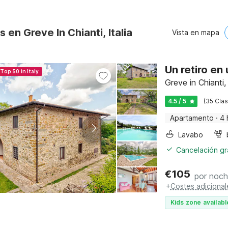
 en Greve In Chianti, Italia
Vista en mapa
Un retiro en
Top 50 in Italy
Greve in Chianti
4.5 / 5
(35 Clas
Apartamento
·
4 
Lavabo
Cancelación gra
€
105
por noc
+
Costes adicional
Kids zone availabl