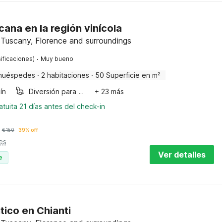
cana en la región vinícola
, Tuscany, Florence and surroundings
·
ificaciones)
Muy bueno
huéspedes
·
2 habitaciones
·
50 Superficie en m²
ín
Diversión para niños
+ 23 más
tuita 21 días antes del check-in
€
150
39% off
es
Ver detalles
e
tico en Chianti