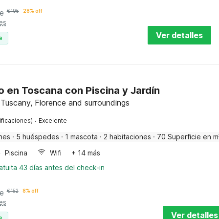
e
€
195
28% off
es
Ver detalles
e
 en Toscana con Piscina y Jardín
, Tuscany, Florence and surroundings
·
ificaciones)
Excelente
nes
·
5 huéspedes
·
1 mascota
·
2 habitaciones
·
70 Superficie en m
Piscina
Wifi
+ 14 más
tuita 43 días antes del check-in
e
€
152
8% off
es
Ver detalles
e