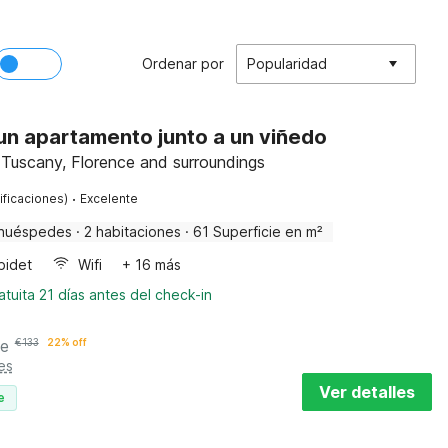
Ordenar por
Popularidad
 un apartamento junto a un viñedo
, Tuscany, Florence and surroundings
·
ificaciones)
Excelente
huéspedes
·
2 habitaciones
·
61 Superficie en m²
bidet
Wifi
+ 16 más
tuita 21 días antes del check-in
he
€
133
22% off
es
Ver detalles
e