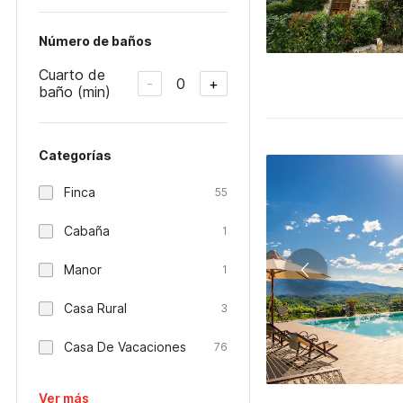
Número de baños
Cuarto de
0
-
+
baño (min)
Categorías
Finca
55
Cabaña
1
Manor
1
Casa Rural
3
Casa De Vacaciones
76
Ver más