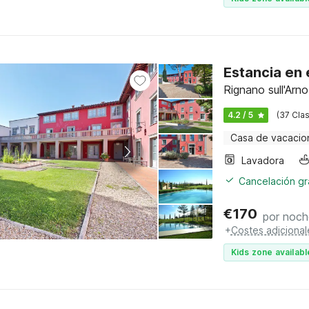
Estancia en e
Rignano sull'Arn
4.2 / 5
(37 Clas
Casa de vacacio
Lavadora
Cancelación gra
€
170
por noch
+
Costes adicional
Kids zone availabl