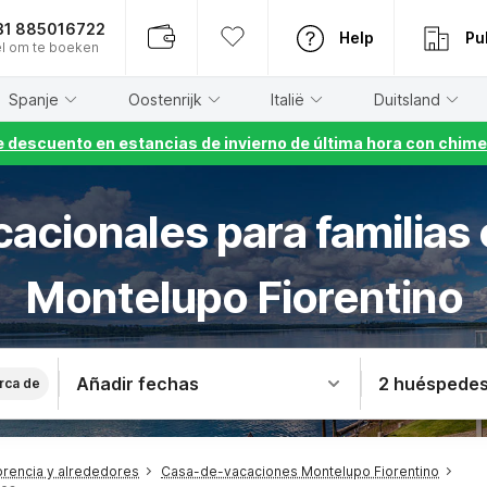
31 885016722
Help
Pu
l om te boeken
Spanje
Oostenrijk
Italië
Duitsland
 descuento en estancias de invierno de última hora con chime
cacionales para familias
Montelupo Fiorentino
Añadir fechas
2 huéspede
rca de
rencia y alrededores
Casa-de-vacaciones Montelupo Fiorentino