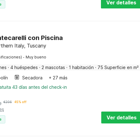
Ver detalles
e
ecarelli con Piscina
rthern Italy, Tuscany
·
ificaciones)
Muy bueno
nes
·
4 huéspedes
·
2 mascotas
·
1 habitación
·
75 Superficie en m²
olín
Secadora
+ 27 más
tuita 43 días antes del check-in
e
€
206
45% off
es
Ver detalles
e