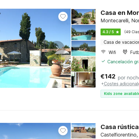
Casa en Mont
Montecarelli, No
4.3 / 5
(49 Clas
Casa de vacacio
Wifi
Futb
Cancelación gra
€
142
por noch
+
Costes adicional
Kids zone availabl
Casa rústica
Castelfiorentino