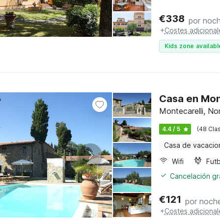
€
338
por noc
+
Costes adicional
Kids zone availabl
Casa en Mont
Montecarelli, No
4.4 / 5
(48 Clas
Casa de vacacio
Wifi
Futb
Cancelación gra
€
121
por noch
+
Costes adicional