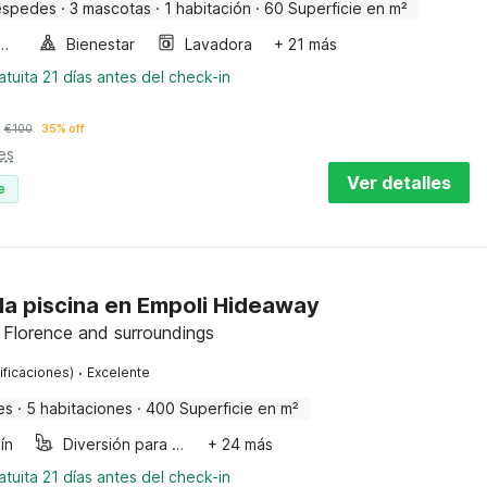
éspedes
·
3 mascotas
·
1 habitación
·
60 Superficie en m²
a de burbujas
Bienestar
Lavadora
+ 21 más
tuita 21 días antes del check-in
€
100
35% off
es
Ver detalles
e
 la piscina en Empoli Hideaway
 Florence and surroundings
·
ificaciones)
Excelente
es
·
5 habitaciones
·
400 Superficie en m²
ín
Diversión para niños
+ 24 más
tuita 21 días antes del check-in