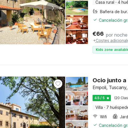
Casa rural
·
4 hu
Bañer
Cancelación gra
€
66
por noche
+
Costes adicional
Kids zone availabl
Ocio junto a
Empoli, Tuscany,
4.5 / 5
(20 Clas
Villa
·
7 huésped
Wifi
Jard
Cancelación gra