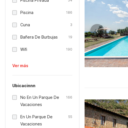
Piscina Privada
54
Piscina
186
Cuna
3
Bañera De Burbujas
19
Wifi
190
Ver más
Ubicacinnn
No En Un Parque De
166
Vacaciones
En Un Parque De
55
Vacaciones