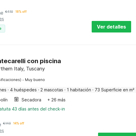
he
€
410
18% off
es
Ver detalles
e
ecarelli con piscina
rthern Italy, Tuscany
·
ificaciones)
Muy bueno
nes
·
4 huéspedes
·
2 mascotas
·
1 habitación
·
73 Superficie en m²
olín
Secadora
+ 26 más
tuita 43 días antes del check-in
e
€
140
14% off
es