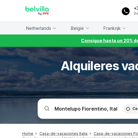
WIZARD MEMBER
+
Be
Netherlands
België
Frankrijk
Consigue hasta un 20% de
Alquileres va
Ce
Home
Casa-de-vacaciones Italia
Casa-de-vacaciones Flo