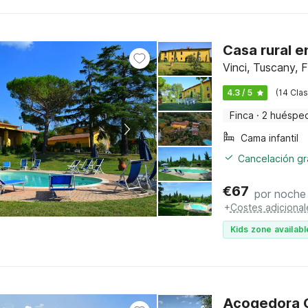
Casa rural e
Vinci, Tuscany, 
4.3 / 5
(14 Clas
Finca
·
2 huéspe
Cama infantil
Cancelación gra
€
67
por noche
+
Costes adicional
Kids zone availabl
Acogedora C