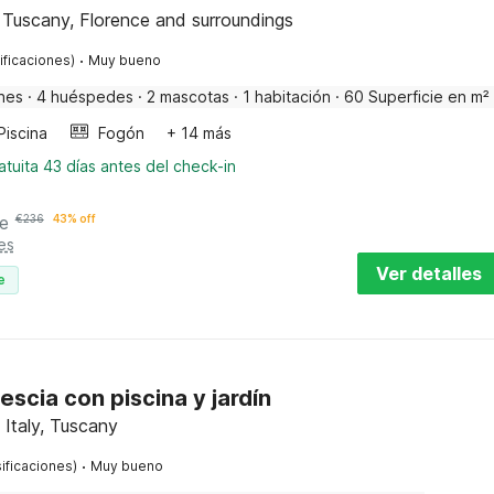
, Tuscany, Florence and surroundings
·
ificaciones)
Muy bueno
nes
·
4 huéspedes
·
2 mascotas
·
1 habitación
·
60 Superficie en m²
Piscina
Fogón
+ 14 más
tuita 43 días antes del check-in
e
€
236
43% off
es
Ver detalles
e
scia con piscina y jardín
 Italy, Tuscany
·
ificaciones)
Muy bueno