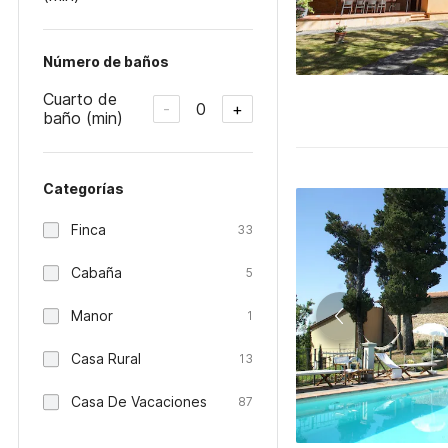
Número de baños
Cuarto de
0
-
+
baño (min)
Categorías
Finca
33
Cabaña
5
Manor
1
Casa Rural
13
Casa De Vacaciones
87