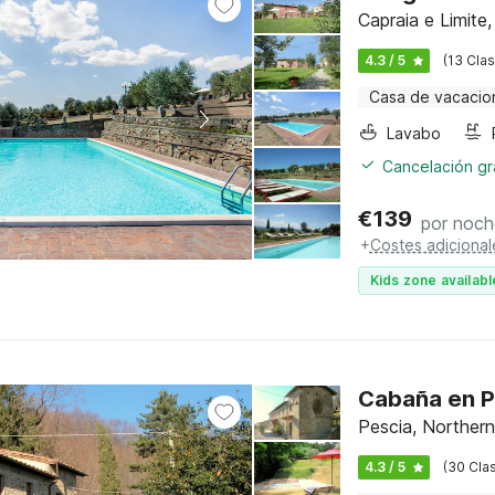
Capraia e Limite
4.3 / 5
(13 Clas
Casa de vacacio
Lavabo
Cancelación gra
€
139
por noch
+
Costes adicional
Kids zone availabl
Cabaña en Pe
Pescia, Northern
4.3 / 5
(30 Clas