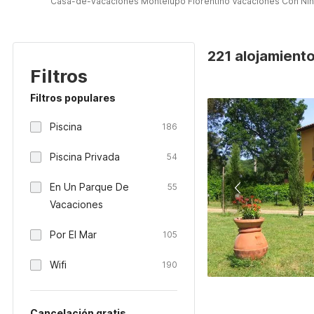
Casa-de-vacaciones Montelupo Fiorentino Vacaciones Con Ni
221 alojamiento
Filtros
Filtros populares
Piscina
186
Piscina Privada
54
En Un Parque De
55
Vacaciones
Por El Mar
105
Wifi
190
Cancelación gratis