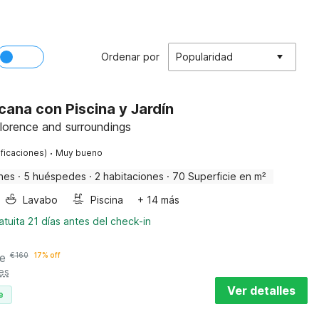
Ordenar por
Popularidad
ana con Piscina y Jardín
Florence and surroundings
·
ificaciones)
Muy bueno
nes
·
5 huéspedes
·
2 habitaciones
·
70 Superficie en m²
Lavabo
Piscina
+ 14 más
tuita 21 días antes del check-in
e
€
160
17% off
es
Ver detalles
e