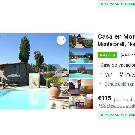
Kids zone availabl
Casa en Mont
Montecarelli, No
4.4 / 5
(44 Clas
Casa de vacacio
Wifi
Futb
Cancelación gra
€
115
por noch
+
Costes adicional
Kids zone availabl