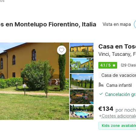
nos
s en Montelupo Fiorentino, Italia
Vista en mapa
Casa en Tosc
Vinci, Tuscany, 
4.1 / 5
(29 Clas
Casa de vacacio
Cama infantil
Cancelación gra
€
134
por noch
+
Costes adicional
Kids zone availabl