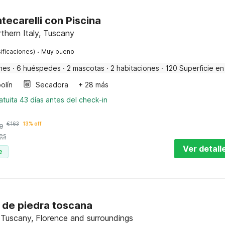
ecarelli con Piscina
rthern Italy, Tuscany
·
ificaciones)
Muy bueno
nes
·
6 huéspedes
·
2 mascotas
·
2 habitaciones
·
120 Superficie en
olín
Secadora
+ 28 más
tuita 43 días antes del check-in
e
€
163
13% off
es
Ver detall
e
 de piedra toscana
, Tuscany, Florence and surroundings