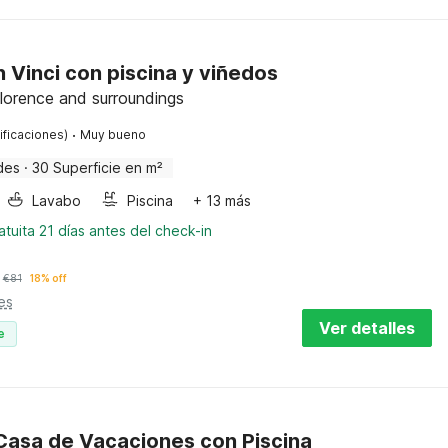
n Vinci con piscina y viñedos
Florence and surroundings
·
ificaciones)
Muy bueno
des
·
30 Superficie en m²
Lavabo
Piscina
+ 13 más
tuita 21 días antes del check-in
€
81
18% off
es
Ver detalles
e
asa de Vacaciones con Piscina