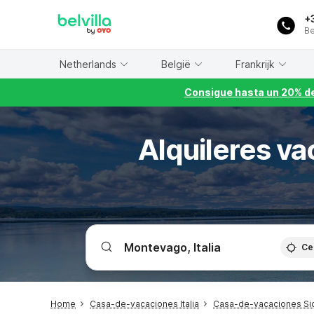
WIZARD MEMBER
+
Be
Netherlands
België
Frankrijk
Consigue hasta un 20% de
Alquileres va
Ce
Home
Casa-de-vacaciones Italia
Casa-de-vacaciones Sic