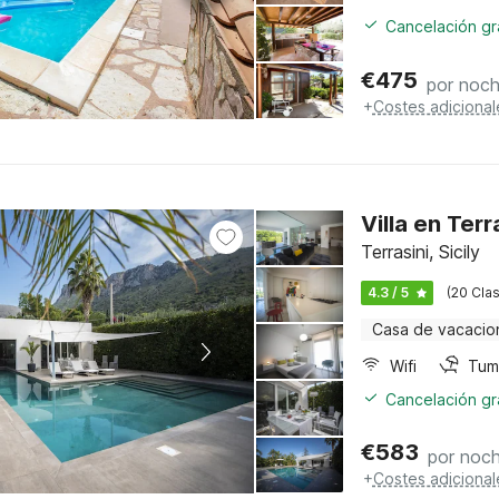
Cancelación gra
€
475
por noc
+
Costes adicional
Villa en Ter
Terrasini, Sicily
4.3 / 5
(20 Clas
Casa de vacacio
Wifi
Tum
Cancelación gra
€
583
por noc
+
Costes adicional