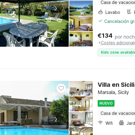
Casa de vacacio
Lavabo
Cancelación gra
€
134
por noch
+
Costes adicional
Kids zone availabl
Villa en Sici
Marsala, Sicily
NUEVO
Casa de vacacio
Wifi
Jard