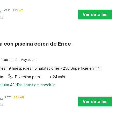
he
€
713
23% off
Ver detalles
es
lia con piscina cerca de Erice
·
ificaciones)
Muy bueno
nes
·
9 huéspedes
·
5 habitaciones
·
250 Superficie en m²
ín
Diversión para niños
+ 24 más
tuita 43 días antes del check-in
he
€
670
26% off
Ver detalles
es