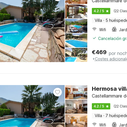
Castellammare del
4.2 / 5
(22 Clas
Villa
·
5 huésped
Wifi
Jard
Cancelación gra
€
469
por noc
+
Costes adicional
Hermosa vill
Castellammare del
4.2 / 5
(22 Clas
Villa
·
7 huésped
Wifi
Jard