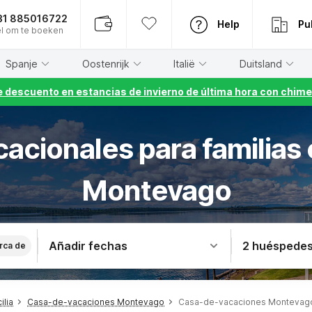
31 885016722
Help
Pu
l om te boeken
Spanje
Oostenrijk
Italië
Duitsland
 descuento en estancias de invierno de última hora con chime
cacionales para familias
Montevago
Añadir fechas
2 huéspede
rca de
ilia
Casa-de-vacaciones Montevago
Casa-de-vacaciones Montevago