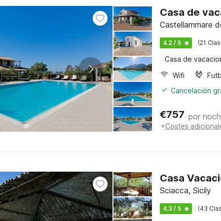
Casa de vaca
Castellammare del
4.2 / 5
(21 Clas
Casa de vacacio
Wifi
Futb
Cancelación gra
€
757
por noc
+
Costes adicional
Casa Vacaci
Sciacca, Sicily
4.3 / 5
(43 Clas