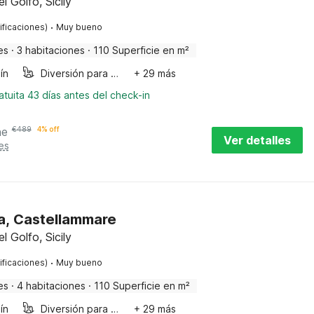
 Golfo, Sicily
·
ificaciones)
Muy bueno
es
·
3 habitaciones
·
110 Superficie en m²
ín
Diversión para niños
+ 29 más
tuita 43 días antes del check-in
he
€
489
4% off
Ver detalles
es
a, Castellammare
 Golfo, Sicily
·
ificaciones)
Muy bueno
es
·
4 habitaciones
·
110 Superficie en m²
ín
Diversión para niños
+ 29 más