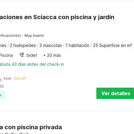
ciones en Sciacca con piscina y jardín
·
ificaciones)
Muy bueno
nes
·
2 huéspedes
·
3 mascotas
·
1 habitación
·
25 Superficie en m²
Piscina
bidet
+ 20 más
tuita 43 días antes del check-in
e
€
226
22% off
es
Ver detalles
e
lia con piscina privada