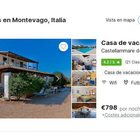
 en Montevago, Italia
Vista en mapa
Casa de vaca
Castellammare del
4.2 / 5
(21 Clas
Casa de vacacio
Wifi
Futb
€
798
por noc
+
Costes adicional