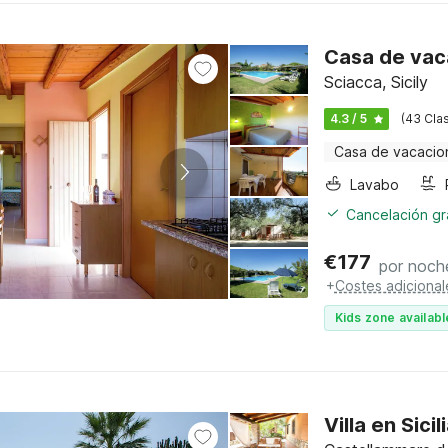
Casa de vaca
Sciacca, Sicily
4.3 / 5
(43 Clas
Casa de vacacio
Lavabo
Cancelación gra
€
177
por noch
+
Costes adicional
Kids zone availabl
Villa en Sici