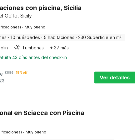
ciones con piscina, Sicilia
 Golfo, Sicily
·
ificaciones)
Muy bueno
nes
·
10 huéspedes
·
5 habitaciones
·
230 Superficie en m²
olín
Tumbonas
+ 37 más
tuita 43 días antes del check-in
he
€
886
15% off
Ver detalles
es
onal en Sciacca con Piscina
·
ificaciones)
Muy bueno