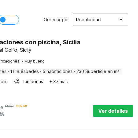
Ordenar por
Popularidad
ciones con piscina, Sicilia
 Golfo, Sicily
·
ificaciones)
Muy bueno
nes
·
11 huéspedes
·
5 habitaciones
·
230 Superficie en m²
olín
Tumbonas
+ 37 más
he
€
908
12% off
Ver detalles
es