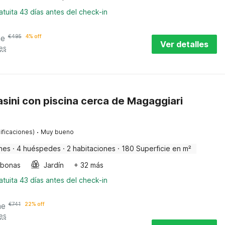
tuita 43 días antes del check-in
he
€
495
4% off
Ver detalles
es
rasini con piscina cerca de Magaggiari
·
ificaciones)
Muy bueno
nes
·
4 huéspedes
·
2 habitaciones
·
180 Superficie en m²
bonas
Jardín
+ 32 más
tuita 43 días antes del check-in
he
€
741
22% off
es