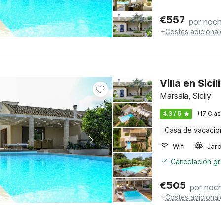
€
557
por noc
+
Costes adicional
Villa en Sici
Marsala, Sicily
4.3 / 5
(17 Clas
Casa de vacacio
Wifi
Jard
Cancelación gra
€
505
por noc
+
Costes adicional