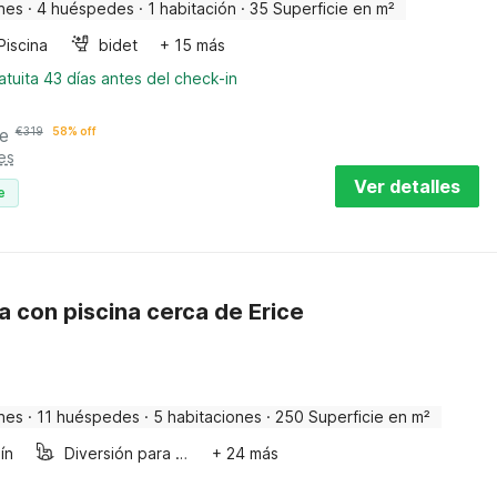
nes
·
4 huéspedes
·
1 habitación
·
35 Superficie en m²
Piscina
bidet
+ 15 más
tuita 43 días antes del check-in
e
€
319
58% off
es
Ver detalles
e
lia con piscina cerca de Erice
nes
·
11 huéspedes
·
5 habitaciones
·
250 Superficie en m²
ín
Diversión para niños
+ 24 más