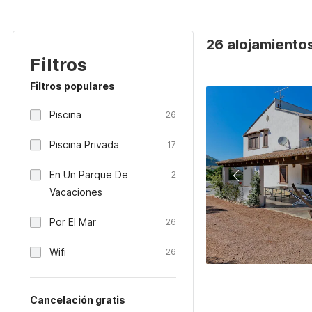
26 alojamientos
Filtros
Filtros populares
Piscina
26
Piscina Privada
17
En Un Parque De
2
Vacaciones
Por El Mar
26
Wifi
26
Cancelación gratis