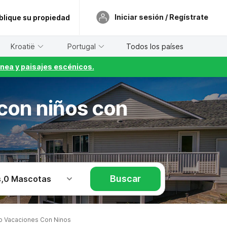
Iniciar sesión / Regístrate
blique su propiedad
Kroatië
Portugal
Todos los países
nea y paisajes escénicos.
 con niños con
Buscar
s
,
0 Mascotas
 Vacaciones Con Ninos