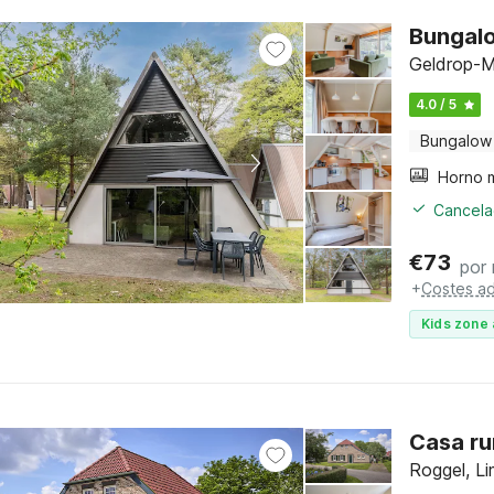
Bungalo
Geldrop-M
4.0 / 5
Bungalow
Cancelac
€
73
por
+
Costes ad
Kids zone 
Casa ru
Roggel, Li