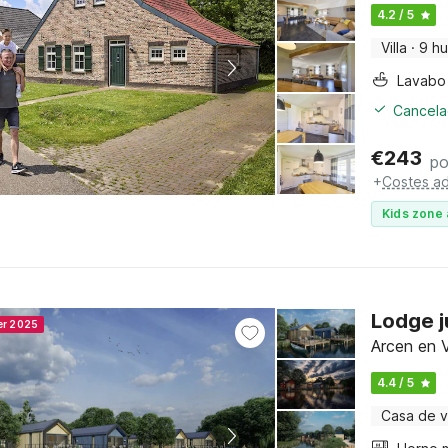
4.2 / 5
Villa
·
9 h
Lavabo
Cancelac
€
243
po
+
Costes ad
Kids zone 
Lodge j
er 2025
Arcen en V
4.4 / 5
Casa de 