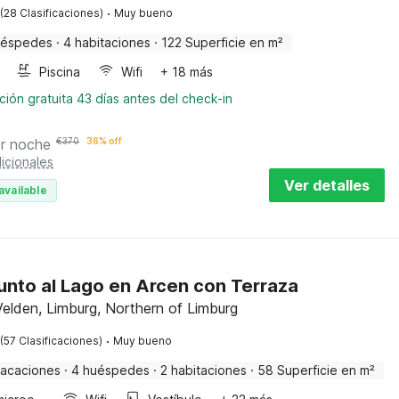
·
(28 Clasificaciones)
Muy bueno
uéspedes
·
4 habitaciones
·
122 Superficie en m²
Piscina
Wifi
+ 18 más
ión gratuita 43 días antes del check-in
r noche
€
370
36% off
icionales
Ver detalles
available
unto al Lago en Arcen con Terraza
elden, Limburg, Northern of Limburg
·
(57 Clasificaciones)
Muy bueno
vacaciones
·
4 huéspedes
·
2 habitaciones
·
58 Superficie en m²