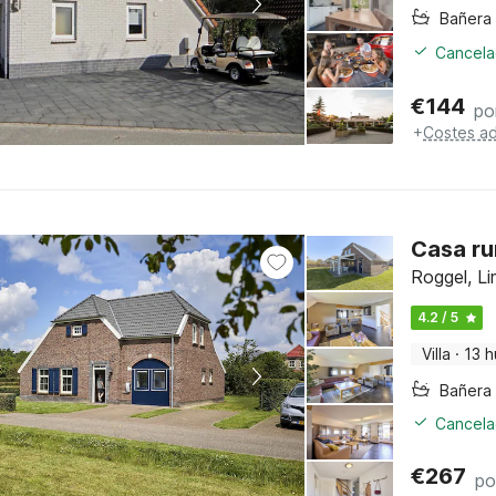
Cancelac
€
144
po
+
Costes ad
Casa ru
Roggel, Li
4.2 / 5
Villa
·
13 
Cancelac
€
267
po