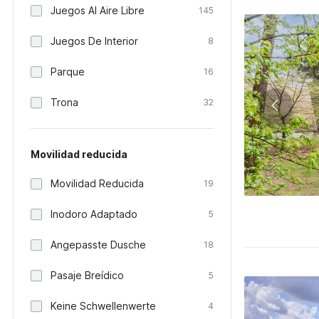
Juegos Al Aire Libre
145
Juegos De Interior
8
Parque
16
Trona
32
Movilidad reducida
Movilidad Reducida
19
Inodoro Adaptado
5
Angepasste Dusche
18
Pasaje Breídico
5
Keine Schwellenwerte
4