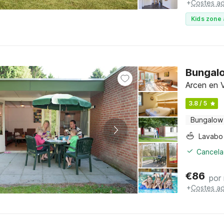
+
Costes ad
Kids zone 
Bungalo
Arcen en V
3.8 / 5
Bungalow
Lavabo
Cancelac
€
86
por
+
Costes ad