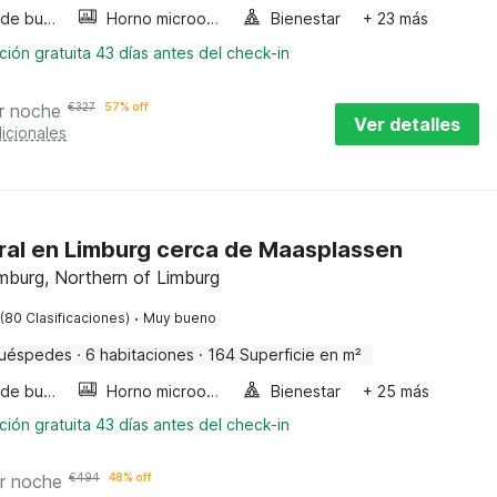
Bañera de burbujas
Horno microondas
Bienestar
+ 23 más
ión gratuita 43 días antes del check-in
r noche
€
327
57% off
Ver detalles
icionales
ral en Limburg cerca de Maasplassen
mburg, Northern of Limburg
·
(80 Clasificaciones)
Muy bueno
huéspedes
·
6 habitaciones
·
164 Superficie en m²
Bañera de burbujas
Horno microondas
Bienestar
+ 25 más
ión gratuita 43 días antes del check-in
r noche
€
494
48% off