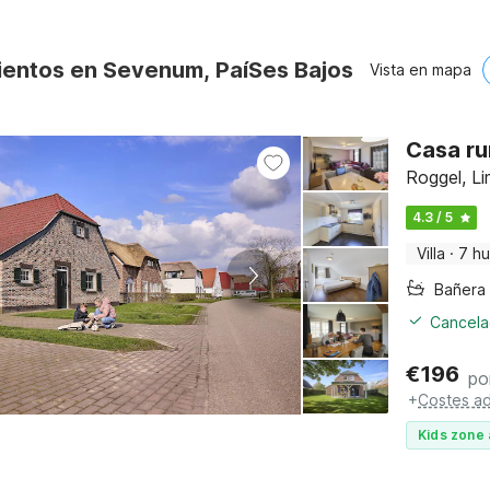
ientos en Sevenum, PaíSes Bajos
Vista en mapa
Casa ru
Roggel, Li
4.3 / 5
Villa
·
7 h
Cancelac
€
196
po
+
Costes ad
Kids zone 