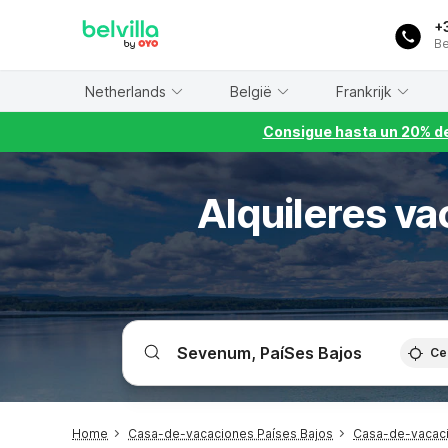
WIZARD MEMBER
+
Be
Netherlands
België
Frankrijk
Consigue hasta un 20% de
Alquileres va
Ce
Home
Casa-de-vacaciones Países Bajos
Casa-de-vacaci