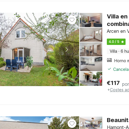
Villa e
combin
Arcen en V
4.0 / 5
Villa
·
6 h
Cancelac
€
117
po
+
Costes ad
Beaunit
Hamont-Ac