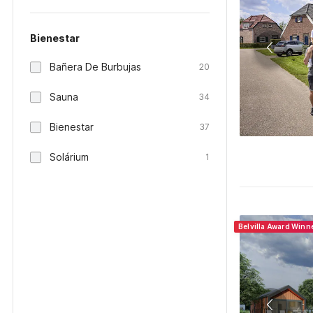
Bienestar
Bañera De Burbujas
20
Sauna
34
Bienestar
37
Solárium
1
Belvilla Award Winn