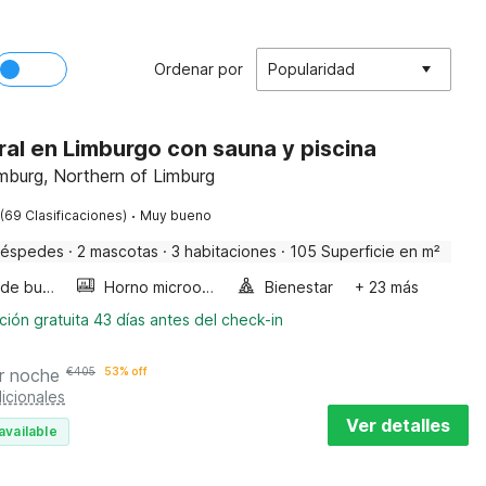
Ordenar por
Popularidad
ral en Limburgo con sauna y piscina
mburg, Northern of Limburg
·
(69 Clasificaciones)
Muy bueno
uéspedes
·
2 mascotas
·
3 habitaciones
·
105 Superficie en m²
Bañera de burbujas
Horno microondas
Bienestar
+ 23 más
ión gratuita 43 días antes del check-in
r noche
€
405
53% off
icionales
Ver detalles
available