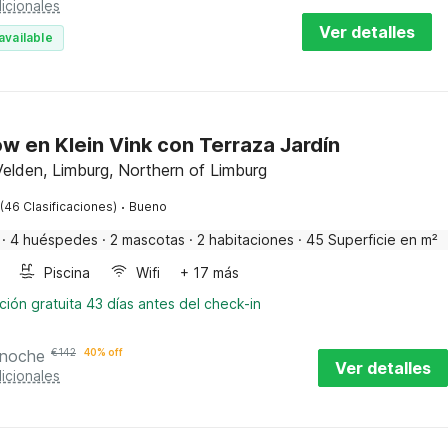
icionales
Ver detalles
available
w en Klein Vink con Terraza Jardín
elden, Limburg, Northern of Limburg
·
(46 Clasificaciones)
Bueno
·
4 huéspedes
·
2 mascotas
·
2 habitaciones
·
45 Superficie en m²
Piscina
Wifi
+ 17 más
ión gratuita 43 días antes del check-in
 noche
€
142
40% off
Ver detalles
icionales