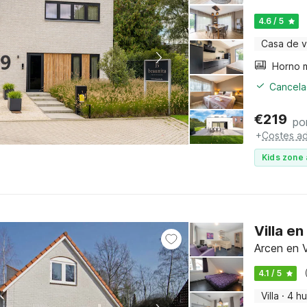
4.6 / 5
Casa de 
Cancelac
€
219
po
+
Costes ad
Kids zone 
Villa e
Arcen en V
4.1 / 5
Villa
·
4 h