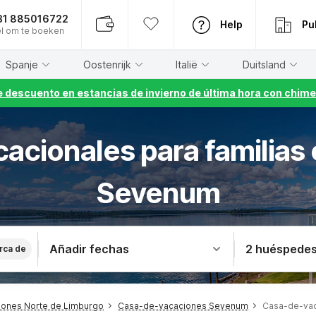
31 885016722
Help
Pu
l om te boeken
Spanje
Oostenrijk
Italië
Duitsland
 descuento en estancias de invierno de última hora con chime
cacionales para familias
Sevenum
Añadir fechas
2 huéspede
rca de
ones Norte de Limburgo
Casa-de-vacaciones Sevenum
Casa-de-vac