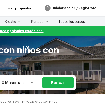
Iniciar sesión / Regístrate
blique su propiedad
Kroatië
Portugal
Todos los países
nea y paisajes escénicos.
 con niños con
Buscar
s
,
0 Mascotas
aciones Sevenum Vacaciones Con Ninos