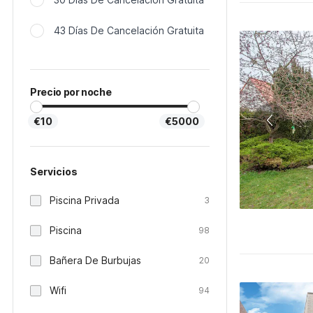
43 Días De Cancelación Gratuita
Precio por noche
€10
€5000
Servicios
Piscina Privada
3
Piscina
98
Bañera De Burbujas
20
Wifi
94