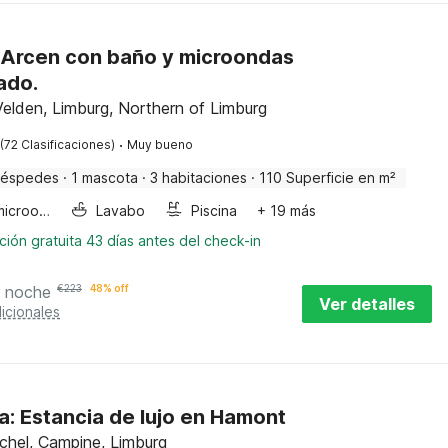
n Arcen con baño y microondas
ado.
elden, Limburg, Northern of Limburg
·
(72 Clasificaciones)
Muy bueno
uéspedes
·
1 mascota
·
3 habitaciones
·
110 Superficie en m²
Horno microondas
Lavabo
Piscina
+ 19 más
ión gratuita 43 días antes del check-in
r noche
€
223
48% off
Ver detalles
icionales
a: Estancia de lujo en Hamont
hel, Campine, Limburg