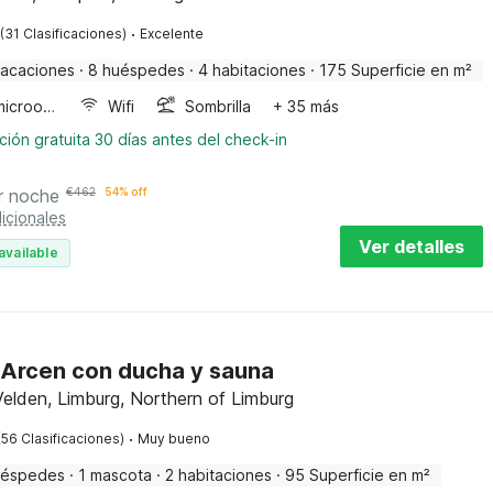
·
(31 Clasificaciones)
Excelente
vacaciones
·
8 huéspedes
·
4 habitaciones
·
175 Superficie en m²
Horno microondas
Wifi
Sombrilla
+ 35 más
ión gratuita 30 días antes del check-in
r noche
€
462
54% off
icionales
Ver detalles
available
n Arcen con ducha y sauna
elden, Limburg, Northern of Limburg
·
(56 Clasificaciones)
Muy bueno
uéspedes
·
1 mascota
·
2 habitaciones
·
95 Superficie en m²