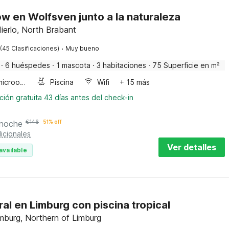
w en Wolfsven junto a la naturaleza
ierlo, North Brabant
·
(45 Clasificaciones)
Muy bueno
·
6 huéspedes
·
1 mascota
·
3 habitaciones
·
75 Superficie en m²
Horno microondas
Piscina
Wifi
+ 15 más
ión gratuita 43 días antes del check-in
 noche
€
146
51% off
icionales
Ver detalles
available
ral en Limburg con piscina tropical
mburg, Northern of Limburg