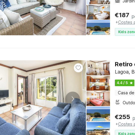
Jardín
€
187
p
+
Costes a
Kids zon
Retiro
Lagoa, B
4.4 / 5
Casa de
€
255
+
Costes a
Kids zon