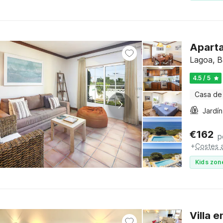
Aparta
Lagoa, B
4.5 / 5
Casa de
Jardín
€
162
p
+
Costes a
Kids zon
Villa 