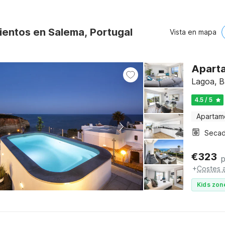
ientos en Salema, Portugal
Vista en mapa
Aparta
Lagoa, B
4.5 / 5
Apartam
Secad
€
323
+
Costes a
Kids zon