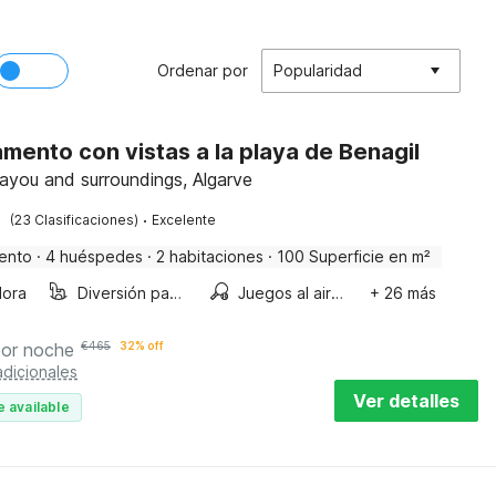
Ordenar por
Popularidad
mento con vistas a la playa de Benagil
ayou and surroundings, Algarve
·
(23 Clasificaciones)
Excelente
ento
·
4 huéspedes
·
2 habitaciones
·
100 Superficie en m²
ora
Diversión para niños
Juegos al aire libre
+ 26 más
por noche
€
465
32% off
dicionales
Ver detalles
e available