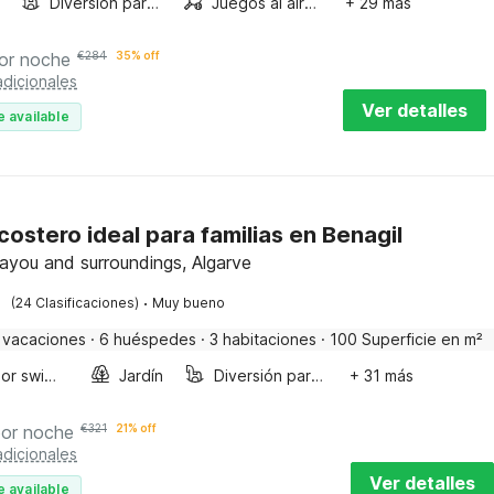
Diversión para niños
Juegos al aire libre
+ 29 más
or noche
€
284
35% off
dicionales
Ver detalles
e available
 costero ideal para familias en Benagil
ayou and surroundings, Algarve
·
(24 Clasificaciones)
Muy bueno
 vacaciones
·
6 huéspedes
·
3 habitaciones
·
100 Superficie en m²
Outdoor swimming pool
Jardín
Diversión para niños
+ 31 más
por noche
€
321
21% off
dicionales
Ver detalles
e available