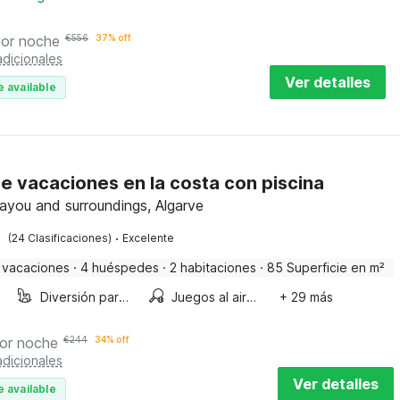
por noche
€
556
37% off
dicionales
Ver detalles
e available
e vacaciones en la costa con piscina
ayou and surroundings, Algarve
·
(24 Clasificaciones)
Excelente
 vacaciones
·
4 huéspedes
·
2 habitaciones
·
85 Superficie en m²
Diversión para niños
Juegos al aire libre
+ 29 más
or noche
€
244
34% off
dicionales
Ver detalles
e available