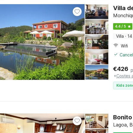
Villa d
Monchiqu
4.4 / 5
Villa
·
14
Wifi
Cancel
€
426
+
Costes a
Kids zon
Bonito
Lagoa, B