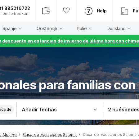
31 885016722
Help
Pu
l om te boeken
Spanje
Oostenrijk
Italië
Duitsland
 descuento en estancias de invierno de última hora con chime
onales para familias co
Añadir fechas
2 huéspede
rca de
s Algarve
Casa-de-vacaciones Salema
Casa-de-vacaciones Salema V