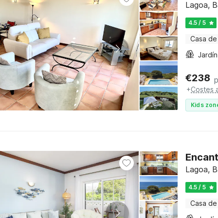
Lagoa, B
4.5 / 5
Casa de
Jardín
€
238
+
Costes a
Kids zon
Encant
Lagoa, B
4.5 / 5
Casa de