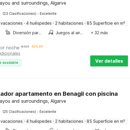
ayou and surroundings, Algarve
·
(23 Clasificaciones)
Excelente
 vacaciones
·
4 huéspedes
·
2 habitaciones
·
85 Superficie en m²
Diversión para niños
Juegos al aire libre
+ 32 más
por noche
€
404
42% off
dicionales
Ver detalles
e available
ador apartamento en Benagil con piscina
ayou and surroundings, Algarve
·
(25 Clasificaciones)
Excelente
 vacaciones
·
4 huéspedes
·
2 habitaciones
·
85 Superficie en m²