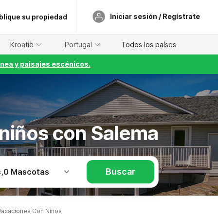
Iniciar sesión / Regístrate
blique su propiedad
Kroatië
Portugal
Todos los países
nea y paisajes escénicos.
n niños con Salema
Buscar
s
,
0 Mascotas
acaciones Con Ninos