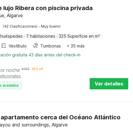
e lujo Ribera con piscina privada
e, Algarve
·
(42 Clasificaciones)
Muy bueno
 huéspedes
·
7 habitaciones
·
325 Superficie en m²
Vestíbulo
Tumbonas
+ 35 más
ación gratuita 43 días antes del check-in
por noche
€
759
45% off
dicionales
Ver detalles
e available
 apartamento cerca del Océano Atlántico
ayou and surroundings, Algarve