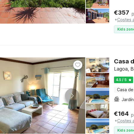
€
357
+
Costes a
Kids zon
Casa d
Lagoa, B
4.5 / 5
Casa de
Jardín
€
164
p
+
Costes a
Kids zon