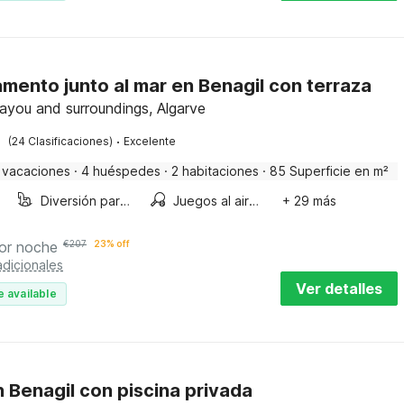
mento junto al mar en Benagil con terraza
ayou and surroundings, Algarve
·
(24 Clasificaciones)
Excelente
 vacaciones
·
4 huéspedes
·
2 habitaciones
·
85 Superficie en m²
Diversión para niños
Juegos al aire libre
+ 29 más
or noche
€
207
23% off
dicionales
Ver detalles
e available
en Benagil con piscina privada