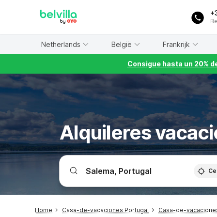
WIZARD MEMBER
+
Be
Netherlands
België
Frankrijk
Consigue hasta un 20% de
Alquileres vacaci
Ce
Home
Casa-de-vacaciones Portugal
Casa-de-vacacione