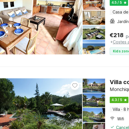
4.5 / 5
Casa de
Jardín
€
218
p
+
Costes a
Kids zon
Villa 
Monchiqu
4.3 / 5
Villa
·
8 
Wifi
Cancel