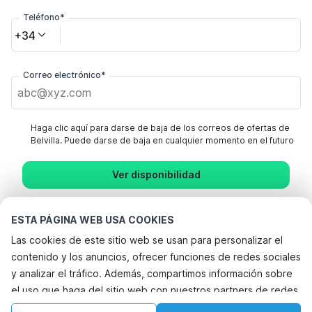
Teléfono*
+34
Correo electrónico*
Haga clic aquí para darse de baja de los correos de ofertas de
Belvilla. Puede darse de baja en cualquier momento en el futuro
Ver disponibilidad
Al hacer clic en "Confirmar Reserva", aceptas los términos y
ESTA PÁGINA WEB USA COOKIES
condiciones generales de Belvilla y los textos relacionados con la
reserva y estableces un acuerdo con Belvilla. También confirmas que
Las cookies de este sitio web se usan para personalizar el
tu reserva y tus datos personales son correctos. Lee nuestra política
contenido y los anuncios, ofrecer funciones de redes sociales
de privacidad para saber cómo procesamos tu información.
y analizar el tráfico. Además, compartimos información sobre
el uso que haga del sitio web con nuestros partners de redes
sociales, publicidad y análisis web, quienes pueden