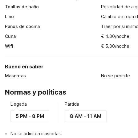
Toallas de baño
Posibilidad de alqu
Lino
Cambio de ropa d
Paños de cocina
Traer por si mism
Cuna
€ 4.00/noche
Wifi
€ 5.00/noche
Bueno en saber
Mascotas
No se permite
Normas y políticas
Llegada
Partida
5 PM - 8 PM
8 AM - 11 AM
No se admiten mascotas.