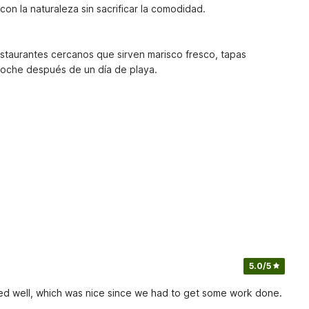
on la naturaleza sin sacrificar la comodidad.

staurantes cercanos que sirven marisco fresco, tapas 
a noche después de un día de playa.
5.0
/5
rked well, which was nice since we had to get some work done.