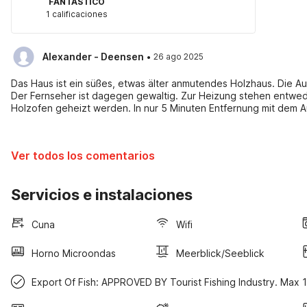
FANTÁSTICO
1 calificaciones
·
Alexander - Deensen
26 ago 2025
Das Haus ist ein süßes, etwas älter anmutendes Holzhaus. Die Au
Der Fernseher ist dagegen gewaltig. Zur Heizung stehen entwede
Holzofen geheizt werden. In nur 5 Minuten Entfernung mit dem Au
täglichen Bedarf braucht inkl. Tankstelle. Auf dem angrenzenden
Haus reichlich wenig. Ausserdem leben auf dem Hof zwei wunder
Streicheleinheit entgehen lassen. Der Fußweg zum Boot ist recht 
Ver todos los comentarios
interessanten Angelplätzen mit großen Seehechten, Knurrhähnen
kurz. Empfehlungen: Das Haus ist ein süßes, etwas älter anmuten
komplett ausreichend. Der Fernseher ist dagegen gewaltig. Zur 
Servicios e instalaciones
aber auch mit einem Holzofen geheizt werden. In nur 5 Minuten E
was man für den täglichen Bedarf braucht inkl. Tankstelle. Auf 
dem hört man im Haus reichlich wenig. Ausserdem leben auf de
Cuna
Wifi
sich keine Streicheleinheit entgehen lassen. Der Fußweg zum Boot
Ausfahrt zu interessanten Angelplätzen mit großen Seehechten,
Horno Microondas
Meerblick/Seeblick
dadurch recht kurz.
Export Of Fish: APPROVED BY Tourist Fishing Industry. Max 