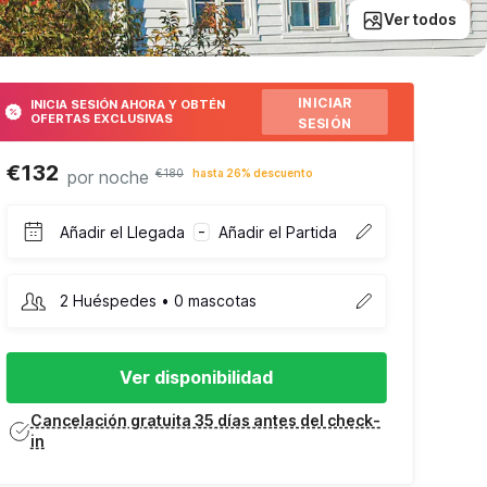
Ver todos
INICIAR
INICIA SESIÓN AHORA Y OBTÉN
OFERTAS EXCLUSIVAS
SESIÓN
€132
por noche
€180
hasta 26% descuento
Añadir el Llegada
Añadir el Partida
–
2 Huéspedes • 0 mascotas
Ver disponibilidad
Cancelación gratuita 35 días antes del check-
in