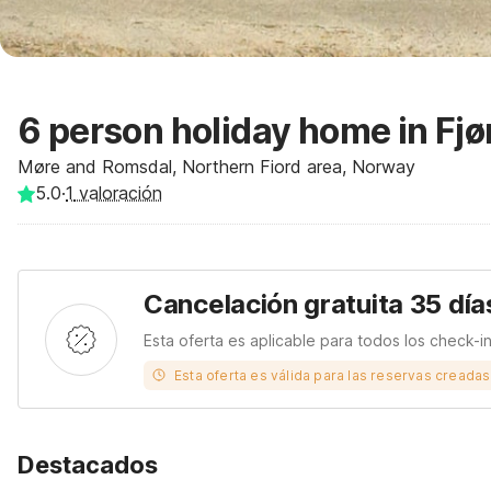
6 person holiday home in Fjø
Møre and Romsdal, Northern Fiord area, Norway
5.0
·
1
valoración
Cancelación gratuita 35 día
Esta oferta es aplicable para todos los check-i
Esta oferta es válida para las reservas creada
Destacados