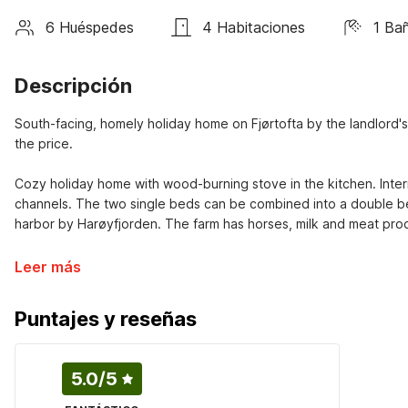
6 Huéspedes
4 Habitaciones
1 Ba
Descripción
South-facing, homely holiday home on Fjørtofta by the landlord's fa
the price.
Cozy holiday home with wood-burning stove in the kitchen. Intern
channels. The two single beds can be combined into a double be
harbor by Harøyfjorden. The farm has horses, milk and meat pro
Leer más
Puntajes y reseñas
5.0
/5