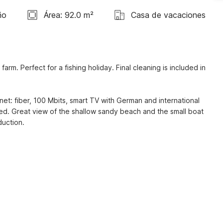
ño
Área: 92.0 m²
Casa de vacaciones
rm. Perfect for a fishing holiday. Final cleaning is included in 
et: fiber, 100 Mbits, smart TV with German and international 
d. Great view of the shallow sandy beach and the small boat 
duction.