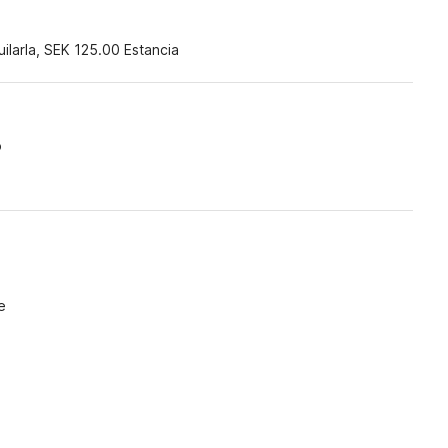
)
uilarla, SEK 125.00 Estancia
o
e