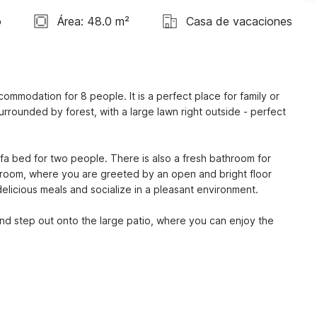
o
Área: 48.0 m²
Casa de vacaciones
modation for 8 people. It is a perfect place for family or 
rounded by forest, with a large lawn right outside - perfect 
fa bed for two people. There is also a fresh bathroom for 
g room, where you are greeted by an open and bright floor 
elicious meals and socialize in a pleasant environment.
d step out onto the large patio, where you can enjoy the 