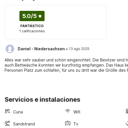
5.0
/5
FANTÁSTICO
1 calificaciones
·
Daniel - Niedersachsen
13 ago 2025
Alles war sehr sauber und schön eingerichtet. Die Besitzer sind hi
auch Bettwäsche konnten wir kurzfristig empfangen. Das Haus lie
Personen Platz zum schlafen, für uns zu dritt war die Größe des 
schöne Orte, man erreicht auch gut die Strände im Süden und O
ist sehr schmal und steil, daher für kleinere Kinder oder Mens
In die obere Etage kommt man allerdings auch über eine Außent
weiterempfehlen und werden sicher nochmal buchen. Empfehlung
Nationalpark, der Sandhammaren Strand im Süden , Ales Stenar ,
Servicios e instalaciones
Stadt Lund tolle Ausflugsziele. In der Nähe liegt noch der Rings
Cuna
Wifi
Sandstrand
Tv