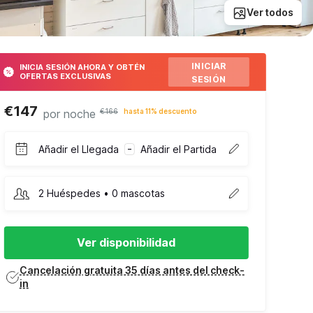
Ver todos
INICIAR
INICIA SESIÓN AHORA Y OBTÉN
OFERTAS EXCLUSIVAS
SESIÓN
€147
por noche
€166
hasta 11% descuento
Añadir el Llegada
Añadir el Partida
–
2 Huéspedes • 0 mascotas
Ver disponibilidad
Cancelación gratuita 35 días antes del check-
in