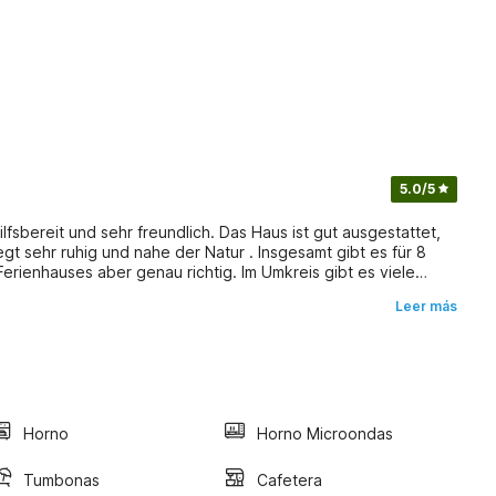
5.0
/5
lfsbereit und sehr freundlich. Das Haus ist gut ausgestattet,
gt sehr ruhig und nahe der Natur . Insgesamt gibt es für 8
Ferienhauses aber genau richtig. Im Umkreis gibt es viele
sten innerhalb einer Stunde. Die Treppe ins obere Geschoss
Leer más
chen mit Bewegungseinschränkungen eher schwierig zu nutzen.
reppe. Wir würden das Ferienhaus insgesamt bedingungslos
en: Im Umkreis von ca. Maxinal 1h Fahrt sind der Soederasen
 der Ostseestrand Täppert , der Schlosspark Torup und die
jön See, der auch zum empfehlen ist.
Horno
Horno Microondas
Tumbonas
Cafetera