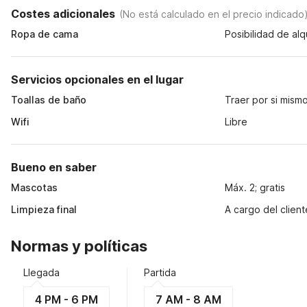
Costes adicionales
(
No está calculado en el precio indicado
Ropa de cama
Posibilidad de alq
Servicios opcionales en el lugar
Toallas de baño
Traer por si mism
Wifi
Libre
Bueno en saber
Mascotas
Máx. 2; gratis
Limpieza final
A cargo del client
Normas y políticas
Llegada
Partida
4 PM - 6 PM
7 AM - 8 AM