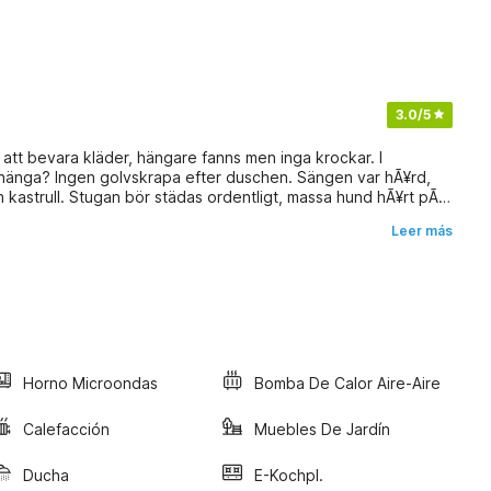
3.0
/5
 att bevara kläder, hängare fanns men inga krockar. I
 kastrull. Stugan bör städas ordentligt, massa hund hÃ¥rt pÃ¥
att hund spÃ¥r pÃ¥ fönster.
Leer más
Horno Microondas
Bomba De Calor Aire-Aire
Calefacción
Muebles De Jardín
Ducha
E-Kochpl.