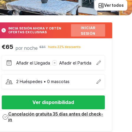
Ver todos
INICIAR
INICIA SESIÓN AHORA Y OBTÉN
OFERTAS EXCLUSIVAS
SESIÓN
€65
por noche
€84
hasta 22% descuento
Añadir el Llegada
Añadir el Partida
–
2 Huéspedes • 0 mascotas
Ver disponibilidad
Cancelación gratuita 35 días antes del check-
in