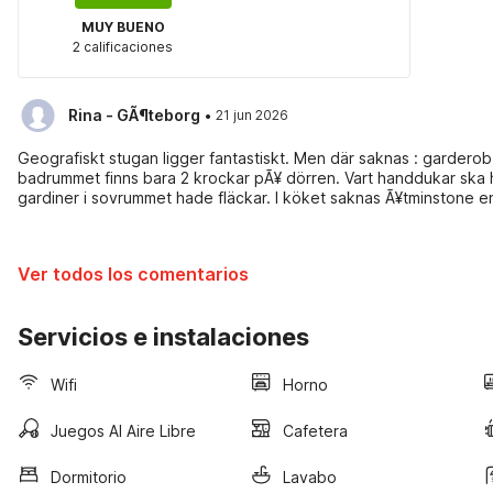
MUY BUENO
2 calificaciones
·
Rina - GÃ¶teborg
21 jun 2026
Geografiskt stugan ligger fantastiskt. Men där saknas : garderob
badrummet finns bara 2 krockar pÃ¥ dörren. Vart handdukar ska hänga? Ingen golvskrapa efter duschen. Sängen var hÃ¥rd,
gardiner i sovrummet hade fläckar. I köket saknas Ã¥tminstone en
hela soffan, gardiner ofräscha, fönster innuti smutsiga, syndens 
Ver todos los comentarios
Servicios e instalaciones
Wifi
Horno
Juegos Al Aire Libre
Cafetera
Dormitorio
Lavabo