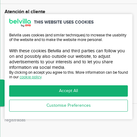
Atención al cliente
THIS WEBSITE USES COOKIES
Preguntas frecuentes (FAQ)
Belvilla uses cookies (and similar techniques) to increase the usability
Atención al cliente
of the website and to make the website more personal.
Mi cuenta
With these cookies Belvilla and third parties can follow you
on and possibly also outside our website, to adjust
Prensa
advertisements to your interests and to let you share
information via social media.
Programa de afiliación
By clicking on accept you agree to this. More information can be found
in our
cookie policy
.
Invitar a amigos
Accept All
Acceso a agencias de viajes
Customise Preferences
© Belvilla 1980 - 2026 ‘
Belvilla
y el logo de
Belvilla
son marcas
registradas