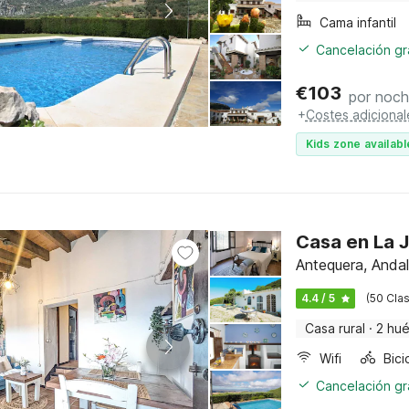
Cama infantil
Cancelación gra
€
103
por noc
+
Costes adicional
Kids zone availabl
Casa en La J
Antequera, Andal
4.4 / 5
(50 Clas
Casa rural
·
2 hu
Wifi
Cancelación gra