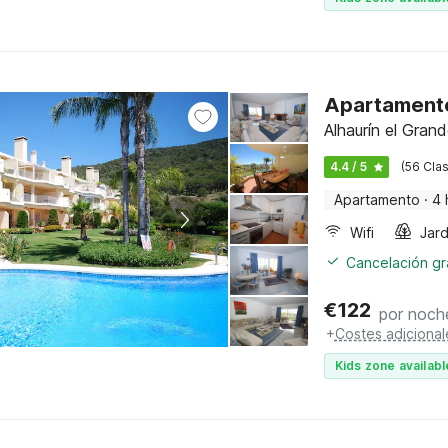
Apartamento
Alhaurín el Grand
4.4 / 5
(56 Clas
Apartamento
·
4 
Wifi
Jard
Cancelación gra
€
122
por noch
+
Costes adicional
Kids zone availabl