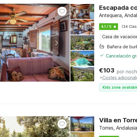
Escapada co
Antequera, Andal
4.1 / 5
(34 Clas
Casa de vacacio
Cancelación gra
€
103
por noc
+
Costes adicional
Kids zone availabl
Villa en Tor
Torres, Andalusia