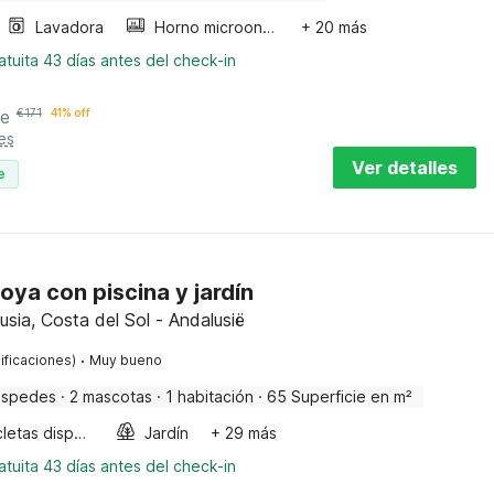
Lavadora
Horno microondas
+ 20 más
tuita 43 días antes del check-in
he
€
171
41% off
es
Ver detalles
e
oya con piscina y jardín
usia, Costa del Sol - Andalusië
·
ificaciones)
Muy bueno
éspedes
·
2 mascotas
·
1 habitación
·
65 Superficie en m²
Bicicletas disponibles
Jardín
+ 29 más
tuita 43 días antes del check-in