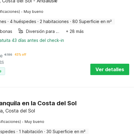
, Costa del Sol - Andalusië
·
ificaciones)
Muy bueno
nes
·
4 huéspedes
·
2 habitaciones
·
80 Superficie en m²
bonas
Diversión para niños
+ 28 más
tuita 43 días antes del check-in
he
€
186
43% off
es
Ver detalles
e
anquila en la Costa del Sol
a, Costa del Sol
·
ificaciones)
Muy bueno
éspedes
·
1 habitación
·
30 Superficie en m²