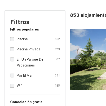
853 alojamient
Filtros
Filtros populares
Piscina
532
Piscina Privada
123
En Un Parque De
67
Vacaciones
Por El Mar
631
Wifi
185
Cancelación gratis