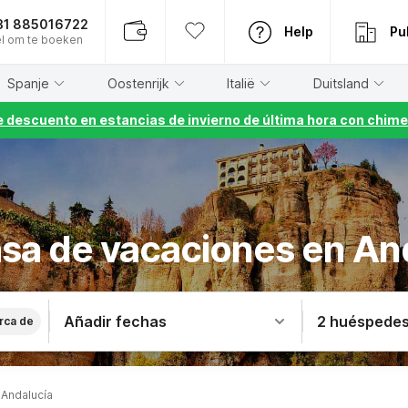
31 885016722
Help
Pu
l om te boeken
Spanje
Oostenrijk
Italië
Duitsland
 descuento en estancias de invierno de última hora con chime
sa de vacaciones en An
Añadir fechas
2 huéspede
rca de
Andalucía