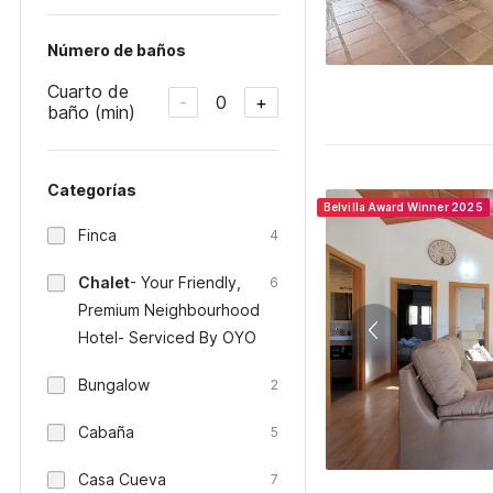
Número de baños
Cuarto de
0
-
+
baño (min)
Categorías
Belvilla Award Winner 2025
Finca
4
Chalet
- Your Friendly,
6
Premium Neighbourhood
Hotel- Serviced By OYO
Bungalow
2
Cabaña
5
Casa Cueva
7