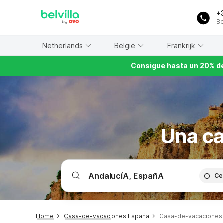
WIZARD MEMBER
+
Be
Netherlands
België
Frankrijk
Consigue hasta un 20% de
Una ca
Ce
Home
Casa-de-vacaciones España
Casa-de-vacaciones 