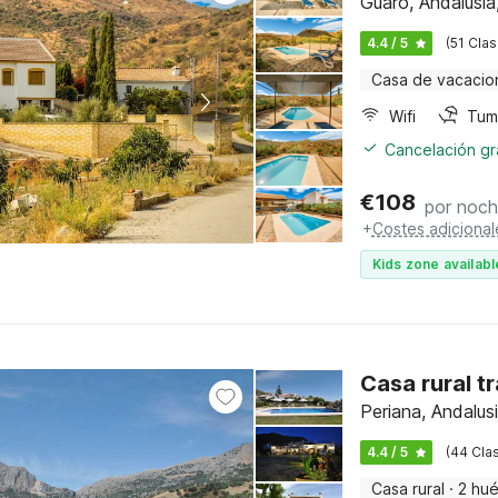
Guaro, Andalusia
4.4 / 5
(51 Clas
Casa de vacacio
Wifi
Tum
Cancelación gra
€
108
por noc
+
Costes adicional
Kids zone availabl
Casa rural tr
Periana, Andalusi
4.4 / 5
(44 Clas
Casa rural
·
2 hu