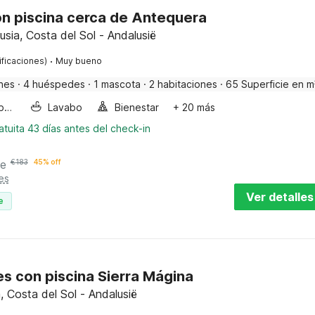
n piscina cerca de Antequera
usia, Costa del Sol - Andalusië
·
ificaciones)
Muy bueno
nes
·
4 huéspedes
·
1 mascota
·
2 habitaciones
·
65 Superficie en m
Bañera de burbujas
Lavabo
Bienestar
+ 20 más
tuita 43 días antes del check-in
he
€
183
45% off
es
Ver detalles
e
res con piscina Sierra Mágina
, Costa del Sol - Andalusië