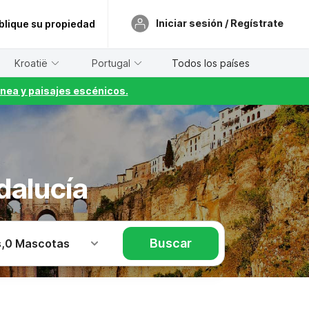
Iniciar sesión / Regístrate
blique su propiedad
Kroatië
Portugal
Todos los países
nea y paisajes escénicos.
dalucía
Buscar
s
,
0 Mascotas