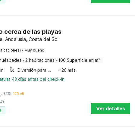
 cerca de las playas
e, Andalusia, Costa del Sol
·
ificaciones)
Muy bueno
huéspedes
·
2 habitaciones
·
100 Superficie en m²
ín
Diversión para niños
+ 26 más
tuita 43 días antes del check-in
e
€
135
10% off
es
Ver detalles
e