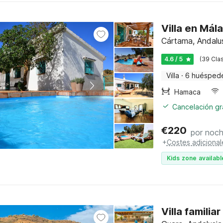
Villa en Mála
Cártama, Andalus
4.6 / 5
(39 Clas
Villa
·
6 huésped
Hamaca
Cancelación gra
€
220
por noc
+
Costes adicional
Kids zone availabl
Villa familia