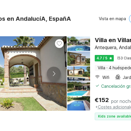
os en AndalucíA, EspañA
Vista en mapa
Villa en Vill
Antequera, Andal
4.7 / 5
(53 Clas
Villa
·
4 huésped
Wifi
Jard
Cancelación gra
€
152
por noch
+
Costes adicional
Kids zone availabl