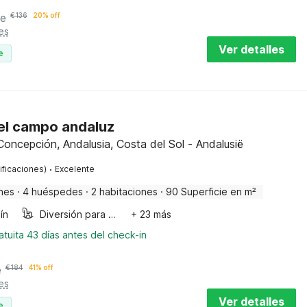
he
€
136
20% off
es
Ver detalles
e
 el campo andaluz
 Concepción, Andalusia, Costa del Sol - Andalusië
·
ificaciones)
Excelente
nes
·
4 huéspedes
·
2 habitaciones
·
90 Superficie en m²
ín
Diversión para niños
+ 23 más
tuita 43 días antes del check-in
e
€
184
41% off
es
Ver detalles
e