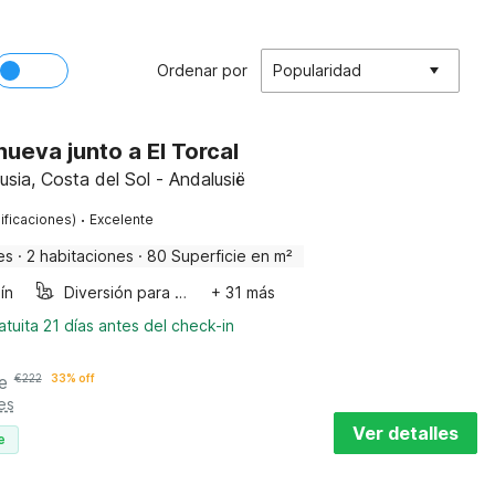
Ordenar por
Popularidad
anueva junto a El Torcal
usia, Costa del Sol - Andalusië
·
ificaciones)
Excelente
es
·
2 habitaciones
·
80 Superficie en m²
ín
Diversión para niños
+ 31 más
tuita 21 días antes del check-in
e
€
222
33% off
es
Ver detalles
e