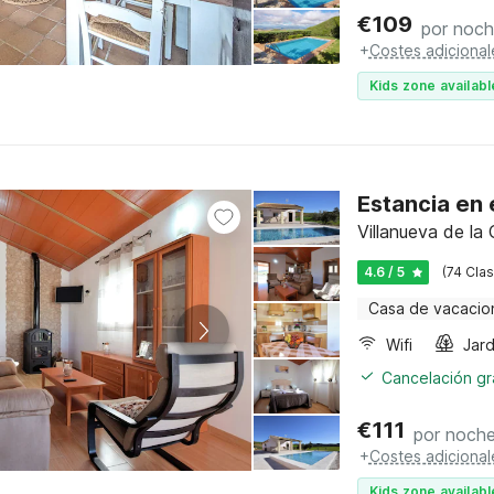
€
109
por noc
+
Costes adicional
Kids zone availabl
Estancia en
Villanueva de la
4.6 / 5
(74 Clas
Casa de vacacio
Wifi
Jard
Cancelación gra
€
111
por noch
+
Costes adicional
Kids zone availabl