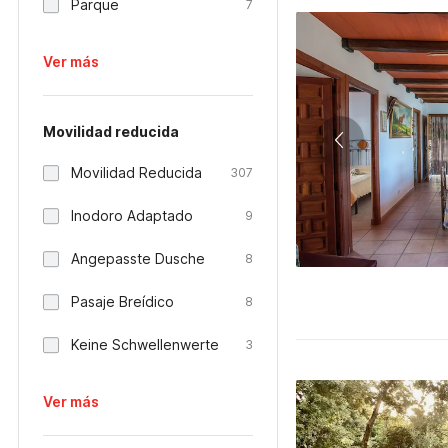
Parque
7
Ver más
Movilidad reducida
Movilidad Reducida
307
Inodoro Adaptado
9
Angepasste Dusche
8
Pasaje Breídico
8
Keine Schwellenwerte
3
Ver más