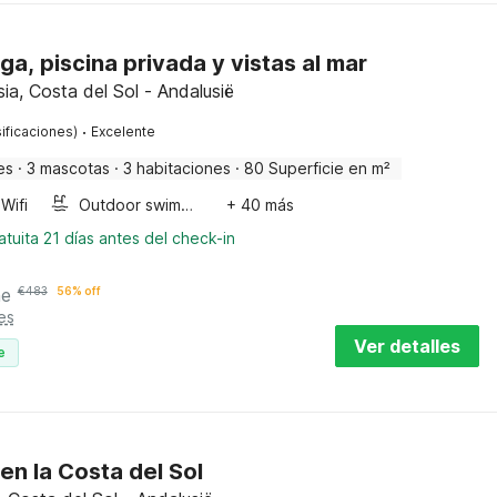
ga, piscina privada y vistas al mar
ia, Costa del Sol - Andalusië
·
ificaciones)
Excelente
es
·
3 mascotas
·
3 habitaciones
·
80 Superficie en m²
Wifi
Outdoor swimming pool
+ 40 más
tuita 21 días antes del check-in
he
€
483
56% off
es
Ver detalles
e
r en la Costa del Sol