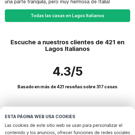
una parte tranquila, pero muy hermosa de Italia!
Todas las casas en Lagos Italianos
Escuche a nuestros clientes de 421 en
Lagos Italianos
4.3/5
Basado en más de 421 reseñas sobre 317 casas
Destinos más populares para vacaciones
ESTA PÁGINA WEB USA COOKIES
Servicios populares para vacaciones en Lagos italianos
Las cookies de este sitio web se usan para personalizar el
contenido y los anuncios, ofrecer funciones de redes sociales
Casa de vacaciones junto al lago