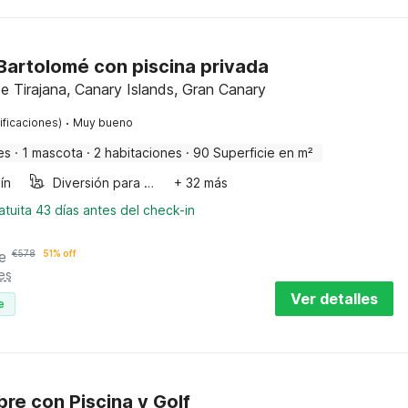
 Bartolomé con piscina privada
 Tirajana, Canary Islands, Gran Canary
·
ificaciones)
Muy bueno
es
·
1 mascota
·
2 habitaciones
·
90 Superficie en m²
ín
Diversión para niños
+ 32 más
tuita 43 días antes del check-in
e
€
578
51% off
es
Ver detalles
e
bre con Piscina y Golf