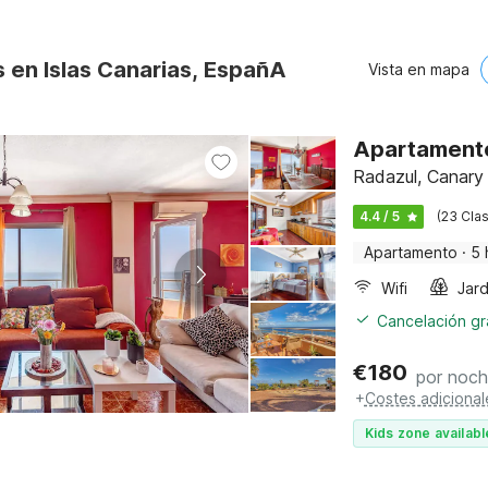
 en Islas Canarias, EspañA
Vista en mapa
Apartamento
Radazul, Canary 
4.4 / 5
(23 Clas
Apartamento
·
5 
Wifi
Jard
Cancelación gra
€
180
por noc
+
Costes adicional
Kids zone availabl