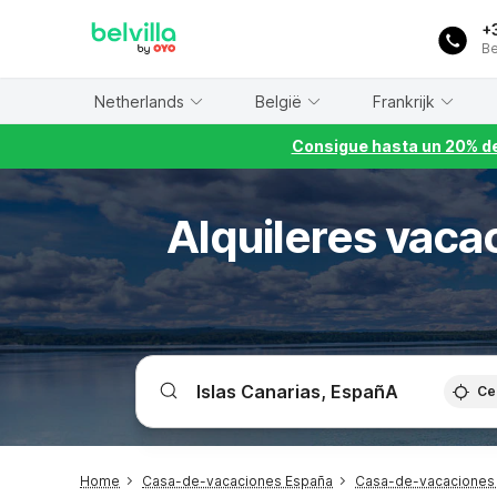
WIZARD MEMBER
+
Be
Netherlands
België
Frankrijk
Consigue hasta un 20% de
Alquileres vacac
Ce
Home
Casa-de-vacaciones España
Casa-de-vacaciones I