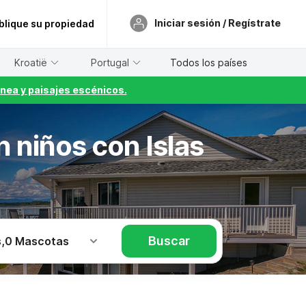
Iniciar sesión / Regístrate
blique su propiedad
Kroatië
Portugal
Todos los países
nea y paisajes escénicos.
n niños con Islas
Buscar
s
,
0 Mascotas
s