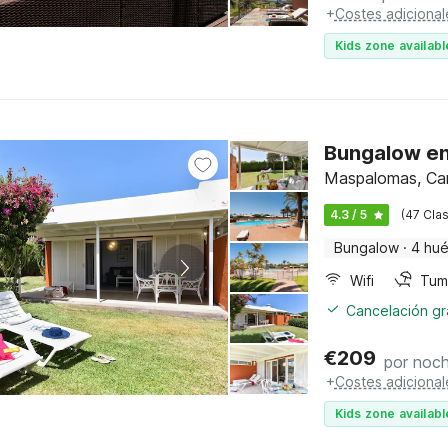
+
Costes adicional
Kids zone availabl
Bungalow en
Maspalomas, Can
4.3 / 5
(47 Clas
Bungalow
·
4 hu
Wifi
Tum
Cancelación gra
€
209
por noc
+
Costes adicional
Kids zone availabl