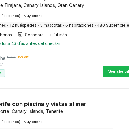
 Tirajana, Canary Islands, Gran Canary
·
ificaciones)
Muy bueno
nes
·
12 huéspedes
·
5 mascotas
·
6 habitaciones
·
480 Superficie 
bonas
Secadora
+ 24 más
tuita 43 días antes del check-in
che
€
1611
15% off
es
Ver detal
e
rife con piscina y vistas al mar
orte, Canary Islands, Tenerife
·
ificaciones)
Muy bueno