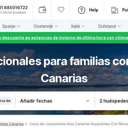
31 885016722
Help
Pu
l om te boeken
Spanje
Oostenrijk
Italië
Duitsland
 descuento en estancias de invierno de última hora con chime
ionales para familias co
Canarias
Añadir fechas
2 huéspede
rca de
slas Canarias
Casa-de-vacaciones Islas Canarias Vacaciones Con Nino