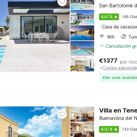
San Bartolomé de
4.4 / 5
(46 Clas
Casa de vacacio
Wifi
Tum
Cancelación gra
€
1377
por no
+
Costes adicional
Kids zone availabl
Villa en Tene
Buenavista del N
4.3 / 5
(33 Clas