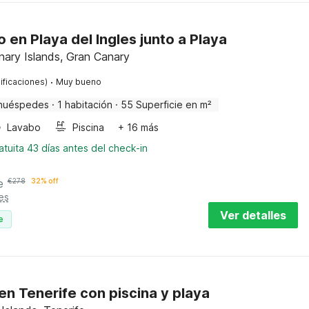
en Playa del Ingles junto a Playa
ary Islands, Gran Canary
·
ificaciones)
Muy bueno
huéspedes
·
1 habitación
·
55 Superficie en m²
Lavabo
Piscina
+ 16 más
tuita 43 días antes del check-in
e
€
278
32% off
es
Ver detalles
e
n Tenerife con piscina y playa