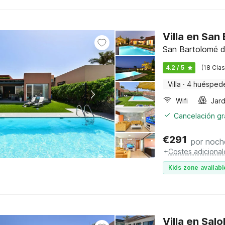
Villa en San
San Bartolomé de
4.2 / 5
(18 Clas
Villa
·
4 huésped
Wifi
Jard
Cancelación gra
€
291
por noch
+
Costes adicional
Kids zone availabl
Villa en Salo