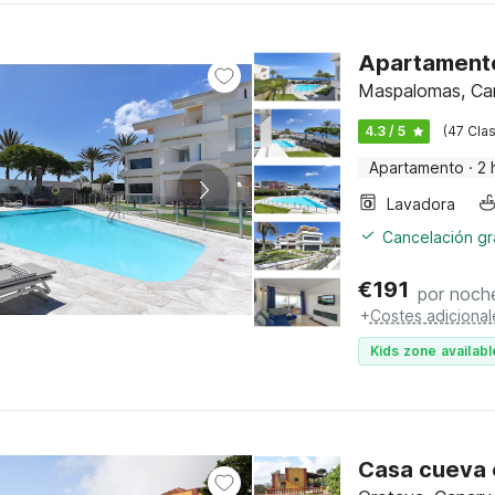
Apartamento 
Maspalomas, Can
4.3 / 5
(47 Clas
Apartamento
·
2 
Lavadora
Cancelación gra
€
191
por noch
+
Costes adicional
Kids zone availabl
Casa cueva e