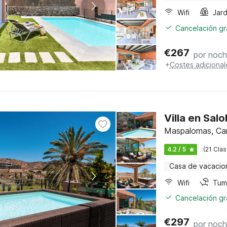
Wifi
Jard
Cancelación gra
€
267
por noc
+
Costes adicional
Villa en Sal
Maspalomas, Can
4.2 / 5
(21 Clas
Casa de vacacio
Wifi
Tum
Cancelación gra
€
297
por noc