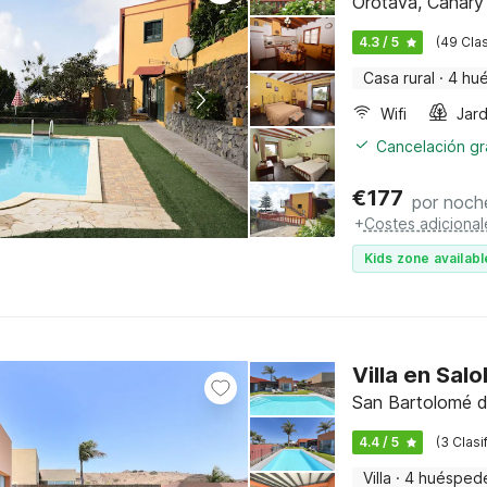
Orotava, Canary 
4.3 / 5
(49 Clas
Casa rural
·
4 hu
Wifi
Jard
Cancelación gra
€
177
por noch
+
Costes adicional
Kids zone availabl
Villa en Sal
San Bartolomé de
4.4 / 5
(3 Clasi
Villa
·
4 huésped