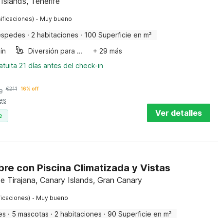
Islands, Tenerife
·
ificaciones)
Muy bueno
éspedes
·
2 habitaciones
·
100 Superficie en m²
ín
Diversión para niños
+ 29 más
tuita 21 días antes del check-in
e
€
211
16% off
es
Ver detalles
e
obre con Piscina Climatizada y Vistas
 Tirajana, Canary Islands, Gran Canary
·
ficaciones)
Muy bueno
es
·
5 mascotas
·
2 habitaciones
·
90 Superficie en m²