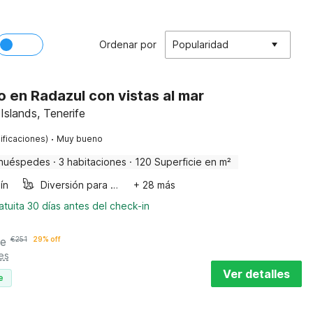
Ordenar por
Popularidad
 en Radazul con vistas al mar
Islands, Tenerife
·
ificaciones)
Muy bueno
huéspedes
·
3 habitaciones
·
120 Superficie en m²
ín
Diversión para niños
+ 28 más
tuita 30 días antes del check-in
he
€
251
29% off
es
Ver detalles
e