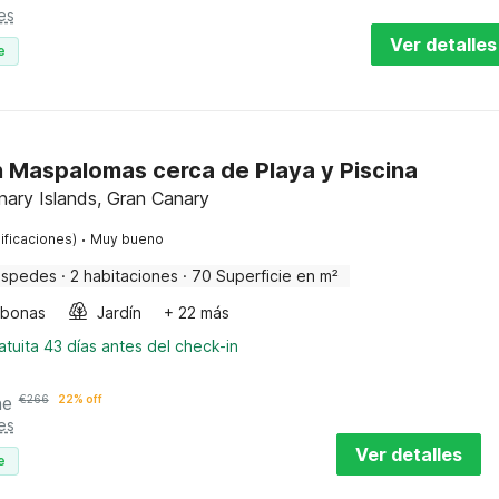
es
Ver detalles
e
 Maspalomas cerca de Playa y Piscina
ary Islands, Gran Canary
·
ificaciones)
Muy bueno
éspedes
·
2 habitaciones
·
70 Superficie en m²
bonas
Jardín
+ 22 más
tuita 43 días antes del check-in
he
€
266
22% off
es
Ver detalles
e