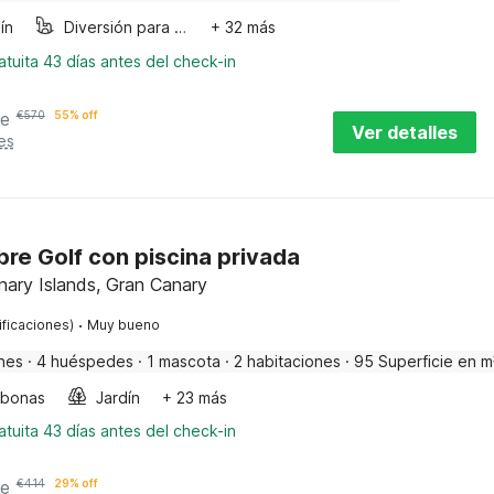
ín
Diversión para niños
+ 32 más
tuita 43 días antes del check-in
he
€
570
55% off
Ver detalles
es
obre Golf con piscina privada
ary Islands, Gran Canary
·
ificaciones)
Muy bueno
nes
·
4 huéspedes
·
1 mascota
·
2 habitaciones
·
95 Superficie en m
bonas
Jardín
+ 23 más
tuita 43 días antes del check-in
he
€
414
29% off