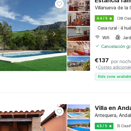
Estancia fam
Villanueva de la
4.4 / 5
(38 Clas
Casa rural
·
4 hu
Wifi
Jard
Cancelación gra
€
137
por noch
+
Costes adicional
Kids zone availabl
Villa en And
Antequera, Andal
4.5 / 5
(5 Clasi