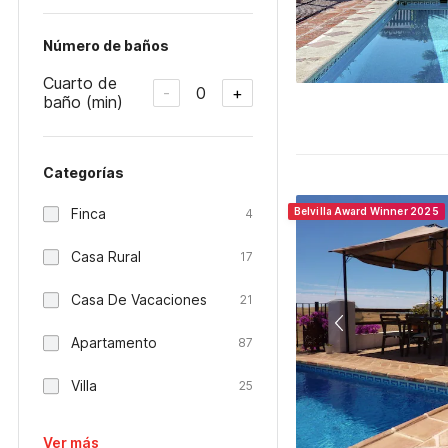
Número de baños
Cuarto de
0
-
+
baño (min)
Categorías
Finca
Belvilla Award Winner 2025
4
Casa Rural
17
Casa De Vacaciones
21
Apartamento
87
Villa
25
Ver más