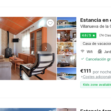
Estancia en
Villanueva de la
4.6 / 5
(74 Clas
Casa de vacacio
Wifi
Jard
Cancelación gra
€
111
por noch
+
Costes adicional
Kids zone availabl