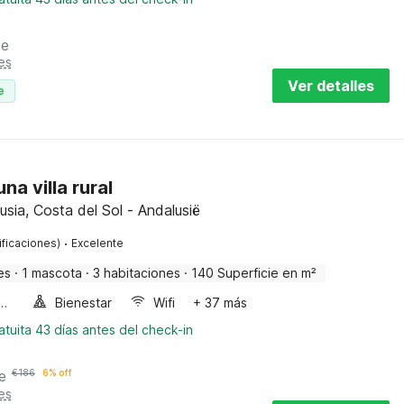
he
es
Ver detalles
e
na villa rural
usia, Costa del Sol - Andalusië
·
ificaciones)
Excelente
es
·
1 mascota
·
3 habitaciones
·
140 Superficie en m²
a de burbujas
Bienestar
Wifi
+ 37 más
tuita 43 días antes del check-in
e
€
186
6% off
es