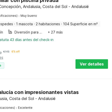
iliar con piscina privada
 Concepción, Andalusia, Costa del Sol - Andalusië
·
ificaciones)
Muy bueno
éspedes
·
1 mascota
·
2 habitaciones
·
104 Superficie en m²
ín
Diversión para niños
+ 27 más
tuita 43 días antes del check-in
e
€
145
6% off
es
Ver detalles
e
alucía con impresionantes vistas
usia, Costa del Sol - Andalusië
·
ficaciones)
Excelente