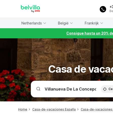
WIZARD MEMBER
+
Be
Netherlands
België
Frankrijk
Consigue hasta un 20% de
Casa de vacac
Ce
Home
Casa-de-vacaciones España
Casa-de-vacaciones 