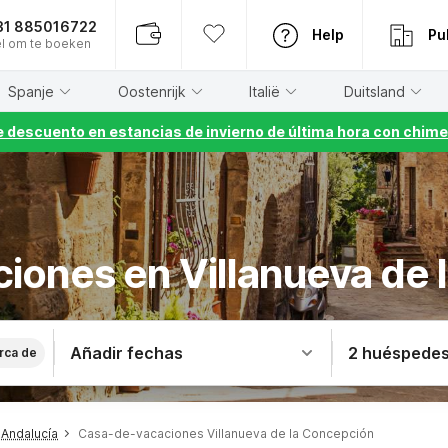
31 885016722
Help
Pu
l om te boeken
Spanje
Oostenrijk
Italië
Duitsland
 descuento en estancias de invierno de última hora con chime
iones en Villanueva de
Añadir fechas
2 huéspede
rca de
Andalucía
Casa-de-vacaciones Villanueva de la Concepción