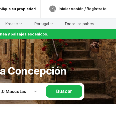
Iniciar sesión / Regístrate
blique su propiedad
Kroatië
Portugal
Todos los países
nea y paisajes escénicos.
 la Concepción
Buscar
s
,
0 Mascotas