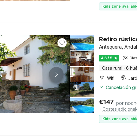
Kids zone availabl
Retiro rústi
Antequera, Andal
4.6 / 5
(59 Clas
Casa rural
·
6 hu
Wifi
Jard
Cancelación gra
€
147
por noch
+
Costes adicional
Kids zone availabl