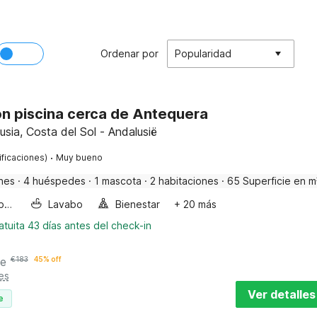
Ordenar por
Popularidad
n piscina cerca de Antequera
usia, Costa del Sol - Andalusië
·
ificaciones)
Muy bueno
nes
·
4 huéspedes
·
1 mascota
·
2 habitaciones
·
65 Superficie en m
Bañera de burbujas
Lavabo
Bienestar
+ 20 más
tuita 43 días antes del check-in
he
€
183
45% off
es
Ver detalles
e