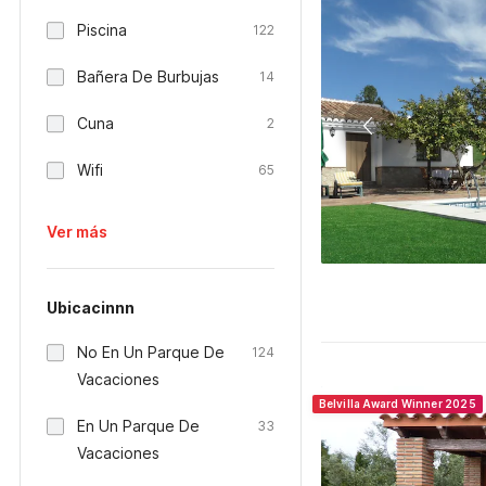
Piscina
122
Bañera De Burbujas
14
Cuna
2
Wifi
65
Ver más
Ubicacinnn
No En Un Parque De
124
Vacaciones
Belvilla Award Winner 2025
En Un Parque De
33
Vacaciones