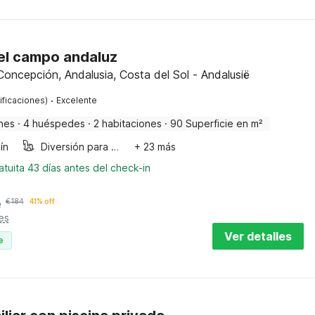
 el campo andaluz
 Concepción, Andalusia, Costa del Sol - Andalusië
·
ificaciones)
Excelente
nes
·
4 huéspedes
·
2 habitaciones
·
90 Superficie en m²
ín
Diversión para niños
+ 23 más
tuita 43 días antes del check-in
e
€
184
41% off
es
Ver detalles
e