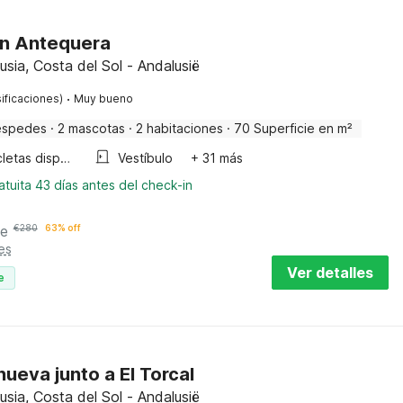
en Antequera
usia, Costa del Sol - Andalusië
·
ificaciones)
Muy bueno
éspedes
·
2 mascotas
·
2 habitaciones
·
70 Superficie en m²
Bicicletas disponibles
Vestíbulo
+ 31 más
tuita 43 días antes del check-in
he
€
280
63% off
es
Ver detalles
e
anueva junto a El Torcal
usia, Costa del Sol - Andalusië