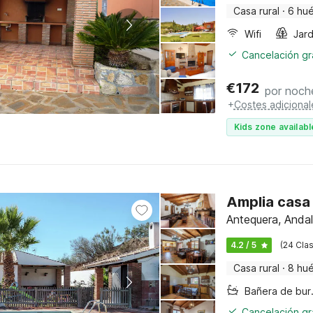
Casa rural
·
6 hu
Wifi
Jard
Cancelación gra
€
172
por noch
+
Costes adicional
Kids zone availabl
Amplia casa
Antequera, Andal
4.2 / 5
(24 Clas
Casa rural
·
8 hu
Bañer
Cancelación gra