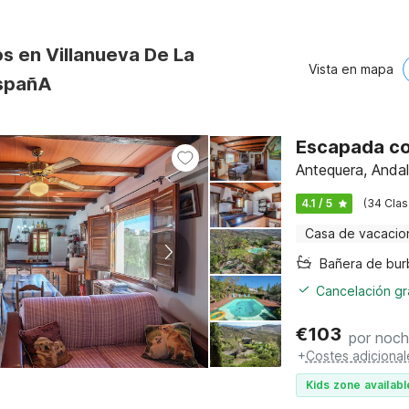
s en Villanueva De La
Vista en mapa
spañA
Escapada co
Antequera, Andal
4.1 / 5
(34 Clas
Casa de vacacio
Cancelación gra
€
103
por noc
+
Costes adicional
Kids zone availabl