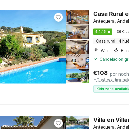
Casa Rural 
Antequera, Andal
4.4 / 5
(36 Clas
Casa rural
·
4 hu
Wifi
Cancelación gra
€
108
por noc
+
Costes adicional
Kids zone availabl
Villa en Vill
Antequera, Andal