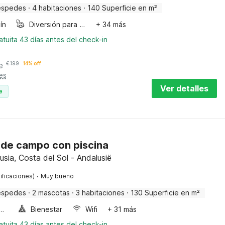
éspedes
·
4 habitaciones
·
140 Superficie en m²
ín
Diversión para niños
+ 34 más
tuita 43 días antes del check-in
e
€
199
14% off
es
Ver detalles
e
 de campo con piscina
usia, Costa del Sol - Andalusië
·
ificaciones)
Muy bueno
éspedes
·
2 mascotas
·
3 habitaciones
·
130 Superficie en m²
a de burbujas
Bienestar
Wifi
+ 31 más
tuita 43 días antes del check-in