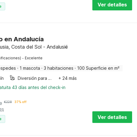
Ver detalles
e
co en Andalucía
usia, Costa del Sol - Andalusië
·
ificaciones)
Excelente
éspedes
·
1 mascota
·
3 habitaciones
·
100 Superficie en m²
ín
Diversión para niños
+ 24 más
tuita 43 días antes del check-in
e
€
228
37% off
es
Ver detalles
e