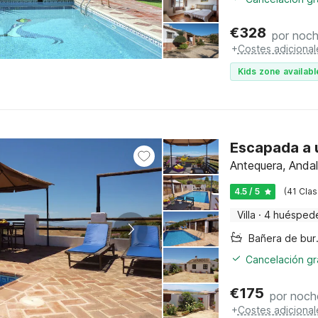
€
328
por noc
+
Costes adicional
Kids zone availabl
Escapada a u
Antequera, Andal
4.5 / 5
(41 Clas
Villa
·
4 huésped
Bañer
Cancelación gra
€
175
por noch
+
Costes adicional