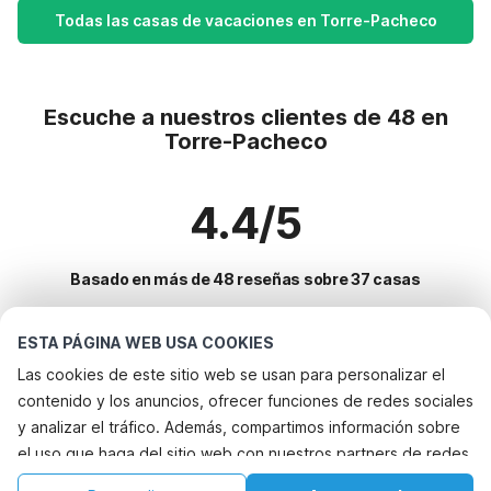
Todas las casas de vacaciones en Torre-Pacheco
Escuche a nuestros clientes de 48 en
Torre-Pacheco
4.4/5
Basado en más de 48 reseñas sobre 37 casas
ESTA PÁGINA WEB USA COOKIES
Destinos más populares para vacaciones
Las cookies de este sitio web se usan para personalizar el
contenido y los anuncios, ofrecer funciones de redes sociales
Ciudades con los mejores servicios para vacaciones
y analizar el tráfico. Además, compartimos información sobre
Alquileres vacacionales para familias con niños sucina
el uso que haga del sitio web con nuestros partners de redes
Servicios populares para vacaciones en Torre-pacheco
Alquileres vacacionales para familias con niños san-pedro-del-
sociales, publicidad y análisis web, quienes pueden
Alquileres vacacionales para familias con niños