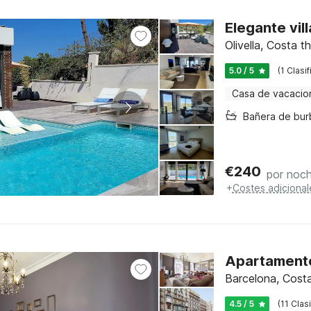
Elegante vil
Olivella, Costa 
5.0 / 5
(1 Clasi
Casa de vacacio
€
240
por noc
+
Costes adicional
Apartamento
Barcelona, Costa
4.5 / 5
(11 Clas