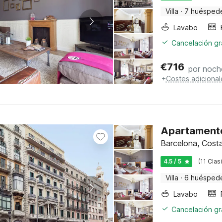
Villa
·
7 huésped
Lavabo
Cancelación gra
€
716
por noch
+
Costes adicional
Apartamento
Barcelona, Costa
4.5 / 5
(11 Clas
Villa
·
6 huésped
Lavabo
Cancelación gra