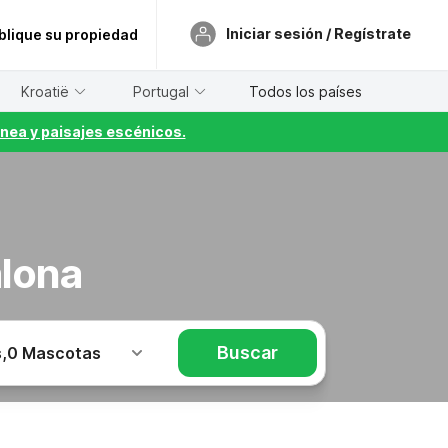
Iniciar sesión / Regístrate
blique su propiedad
Kroatië
Portugal
Todos los países
nea y paisajes escénicos.
alona
Buscar
s
,
0 Mascotas