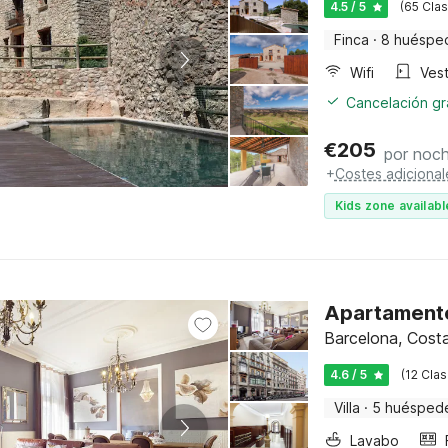
4.5 / 5
(65 Clas
Finca
·
8 huéspe
Wifi
Vest
Cancelación gra
€
205
por noc
+
Costes adicional
Kids zone availabl
Apartamento 
Barcelona, Costa
4.6 / 5
(12 Clas
Villa
·
5 huésped
Lavabo