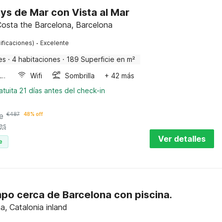
nys de Mar con Vista al Mar
Costa the Barcelona, Barcelona
·
ificaciones)
Excelente
es
·
4 habitaciones
·
189 Superficie en m²
Horno microondas
Wifi
Sombrilla
+ 42 más
tuita 21 días antes del check-in
e
€
487
48% off
es
Ver detalles
e
po cerca de Barcelona con piscina.
a, Catalonia inland