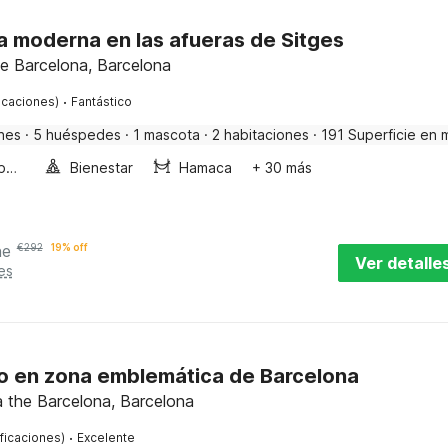
la moderna en las afueras de Sitges
the Barcelona, Barcelona
·
ficaciones)
Fantástico
nes
·
5 huéspedes
·
1 mascota
·
2 habitaciones
·
191 Superficie en 
Bañera de burbujas
Bienestar
Hamaca
+ 30 más
he
€
292
19% off
Ver detalle
es
 en zona emblemática de Barcelona
 the Barcelona, Barcelona
·
ificaciones)
Excelente