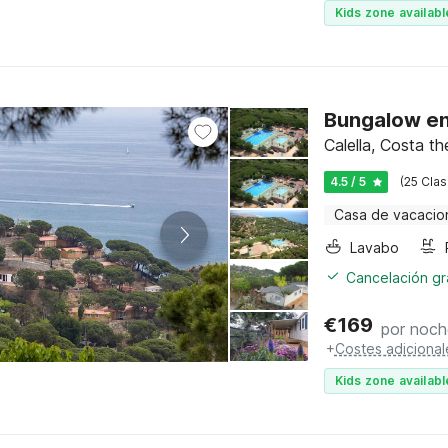
Kids zone availabl
Bungalow en 
Calella, Costa t
4.5 / 5
(25 Clas
Casa de vacacio
Lavabo
Cancelación gra
€
169
por noch
+
Costes adicional
Kids zone availabl