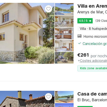
Villa en Are
Arenys de Mar, 
4.5 / 5
(39 Clas
Villa
·
8 huésped
Cancelación gra
€
261
por noch
+
Costes adicional
Kids zone availabl
Casa de cam
El Bruc, Barcelon