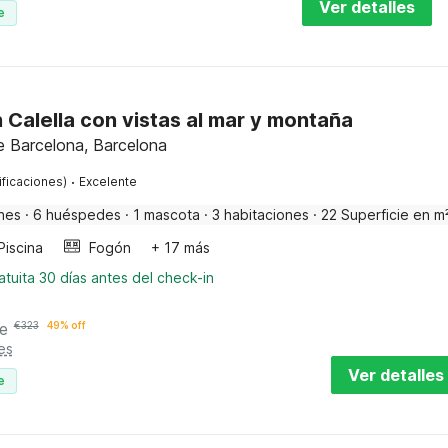
Ver detalles
e
Calella con vistas al mar y montaña
he Barcelona, Barcelona
·
ificaciones)
Excelente
nes
·
6 huéspedes
·
1 mascota
·
3 habitaciones
·
22 Superficie en m
Piscina
Fogón
+ 17 más
tuita 30 días antes del check-in
e
€
323
49% off
es
Ver detalles
e