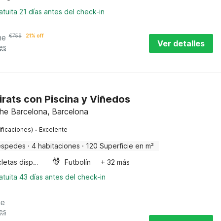
tuita 21 días antes del check-in
he
€
759
21% off
Ver detalles
es
rats con Piscina y Viñedos
the Barcelona, Barcelona
·
ificaciones)
Excelente
éspedes
·
4 habitaciones
·
120 Superficie en m²
Bicicletas disponibles
Futbolín
+ 32 más
tuita 43 días antes del check-in
he
es