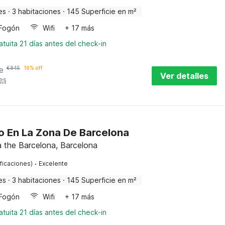
es
·
3 habitaciones
·
145 Superficie en m²
Fogón
Wifi
+ 17 más
tuita 21 días antes del check-in
e
€
845
16% off
Ver detalles
es
 En La Zona De Barcelona
 the Barcelona, Barcelona
·
ificaciones)
Excelente
es
·
3 habitaciones
·
145 Superficie en m²
Fogón
Wifi
+ 17 más
tuita 21 días antes del check-in