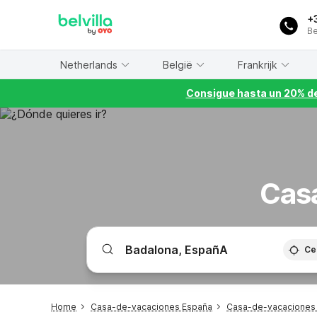
WIZARD MEMBER
+
Be
Netherlands
België
Frankrijk
Consigue hasta un 20% de
Casa
Ce
Home
Casa-de-vacaciones España
Casa-de-vacaciones 