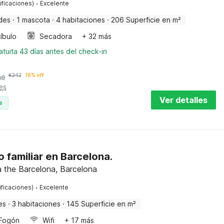
·
ificaciones)
Excelente
des
·
1 mascota
·
4 habitaciones
·
206 Superficie en m²
íbulo
Secadora
+ 32 más
tuita 43 días antes del check-in
he
€
242
16% off
es
Ver detalles
e
familiar en Barcelona.
 the Barcelona, Barcelona
·
ificaciones)
Excelente
es
·
3 habitaciones
·
145 Superficie en m²
Fogón
Wifi
+ 17 más