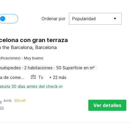
Ordenar por
Popularidad
celona con gran terraza
 the Barcelona, Barcelona
·
ificaciones)
Muy bueno
huéspedes
·
2 habitaciones
·
50 Superficie en m²
Mesa de comedor
Tv
+ 22 más
tuita 30 días antes del check-in
e
€
445
30% off
Ver detalles
es