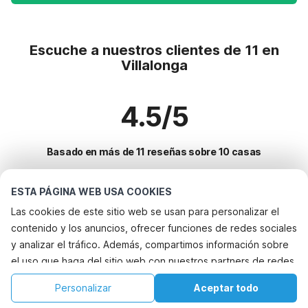
Escuche a nuestros clientes de 11 en
Villalonga
4.5/5
Basado en más de 11 reseñas sobre 10 casas
ESTA PÁGINA WEB USA COOKIES
Destinos más populares para vacaciones
Las cookies de este sitio web se usan para personalizar el
contenido y los anuncios, ofrecer funciones de redes sociales
Ciudades con los mejores servicios para vacaciones
y analizar el tráfico. Además, compartimos información sobre
Alquileres vacacionales para familias con niños culla
el uso que haga del sitio web con nuestros partners de redes
Servicios populares para vacaciones en Villalonga
Alquileres vacacionales para familias con niños beniarres
sociales, publicidad y análisis web, quienes pueden
Casa de vacaciones con barbacoa
Personalizar
Aceptar todo
Ciudades populares para vacaciones en Valencia
combinarla con otra información que les haya proporcionado
Alquileres vacacionales para familias con niños la-font-den-carros
Alquileres vacacionales para familias con niños
Inicio
Lista de deseos
Reservas
Cuenta