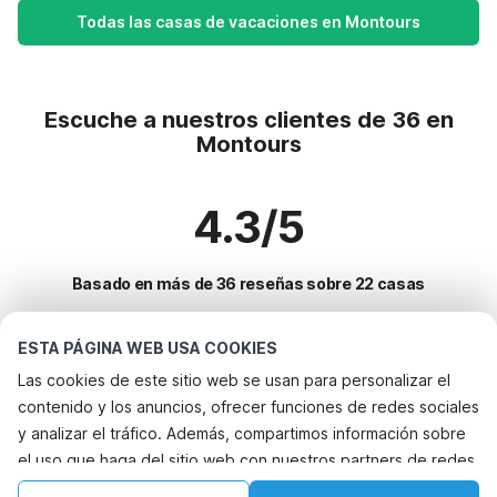
Todas las casas de vacaciones en Montours
Escuche a nuestros clientes de 36 en
Montours
4.3/5
Basado en más de 36 reseñas sobre 22 casas
ESTA PÁGINA WEB USA COOKIES
Destinos más populares para vacaciones
Las cookies de este sitio web se usan para personalizar el
contenido y los anuncios, ofrecer funciones de redes sociales
Ciudades con los mejores servicios para vacaciones
y analizar el tráfico. Además, compartimos información sobre
Alquileres vacacionales para familias con niños saint-marcel-
el uso que haga del sitio web con nuestros partners de redes
Servicios populares para vacaciones en Montours
dardeche
sociales, publicidad y análisis web, quienes pueden
Alquileres vacacionales para familias con niños saint-martin-