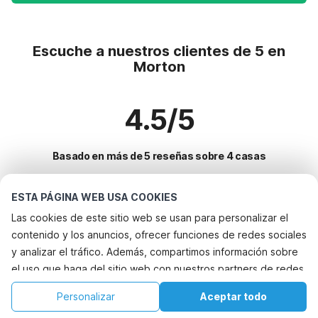
Escuche a nuestros clientes de 5 en
Morton
4.5/5
Basado en más de 5 reseñas sobre 4 casas
ESTA PÁGINA WEB USA COOKIES
Destinos más populares para vacaciones
Las cookies de este sitio web se usan para personalizar el
contenido y los anuncios, ofrecer funciones de redes sociales
Ciudades con los mejores servicios para vacaciones
y analizar el tráfico. Además, compartimos información sobre
Alquileres vacacionales para familias con niños saint-marcel-
el uso que haga del sitio web con nuestros partners de redes
Servicios populares para vacaciones en Morton
dardeche
sociales, publicidad y análisis web, quienes pueden
Alquileres vacacionales para familias con niños saint-martin-
Casa de vacaciones con jardín
Personalizar
Aceptar todo
Ciudades populares para vacaciones en Francia-central
combinarla con otra información que les haya proporcionado
dardeche
Casa de vacaciones en el campo
Inicio
Lista de deseos
Reservas
Cuenta
Alquileres vacacionales para familias con niños les-eyzies-de-tayac-