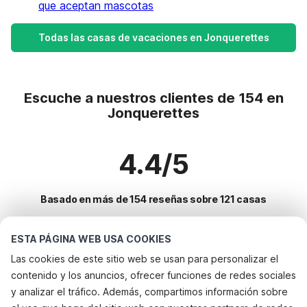
que aceptan mascotas
Todas las casas de vacaciones en Jonquerettes
Escuche a nuestros clientes de 154 en
Jonquerettes
4.4/5
Basado en más de 154 reseñas sobre 121 casas
ESTA PÁGINA WEB USA COOKIES
Destinos más populares para vacaciones
Las cookies de este sitio web se usan para personalizar el
contenido y los anuncios, ofrecer funciones de redes sociales
Ciudades con los mejores servicios para vacaciones
y analizar el tráfico. Además, compartimos información sobre
Alquileres vacacionales para familias con niños les-adrets