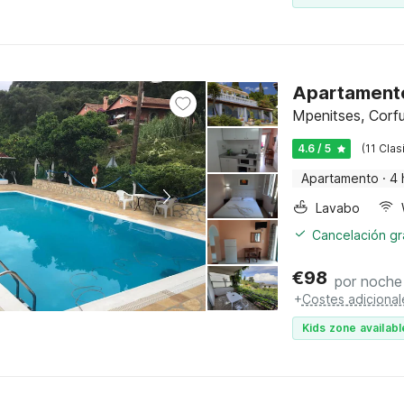
Apartamento 
Mpenitses, Corf
4.6 / 5
(11 Clas
Apartamento
·
4 
Lavabo
Cancelación gra
€
98
por noche
+
Costes adicional
Kids zone availabl