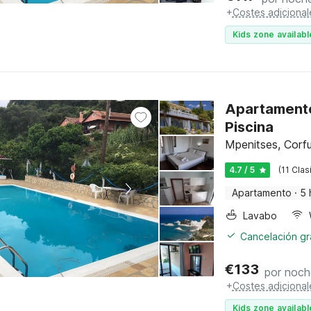
+
Costes adicional
Kids zone availabl
Apartamento
Piscina
Mpenitses, Corf
4.7 / 5
(11 Clas
Apartamento
·
5 
Lavabo
Cancelación gra
€
133
por noch
+
Costes adicional
Kids zone availabl