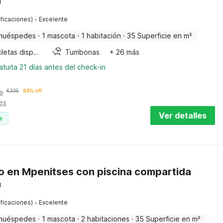
u
·
ificaciones)
Excelente
huéspedes
·
1 mascota
·
1 habitación
·
35 Superficie en m²
Bicicletas disponibles
Tumbonas
+ 26 más
tuita 21 días antes del check-in
e
€
335
64% off
es
Ver detalles
e
 en Mpenitses con piscina compartida
u
·
ificaciones)
Excelente
huéspedes
·
1 mascota
·
2 habitaciones
·
35 Superficie en m²