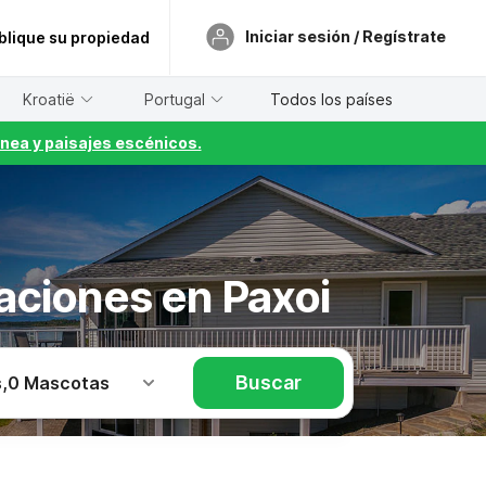
Iniciar sesión / Regístrate
blique su propiedad
Kroatië
Portugal
Todos los países
nea y paisajes escénicos.
caciones en Paxoi
Buscar
s
,
0 Mascotas