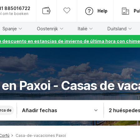
31 885016722
Help
Pu
l om te boeken
Spanje
Oostenrijk
Italië
Duitsland
 descuento en estancias de invierno de última hora con chime
 en Paxoi - Casas de va
Añadir fechas
2 huéspede
rca de
Corfú
Casa-de-vacaciones Paxoi