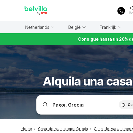
WIZARD MEMBER
+
Be
Netherlands
België
Frankrijk
Consigue hasta un 20% de
Alquila una casa
Ce
Home
Casa-de-vacaciones Grecia
Casa-de-vacaciones 