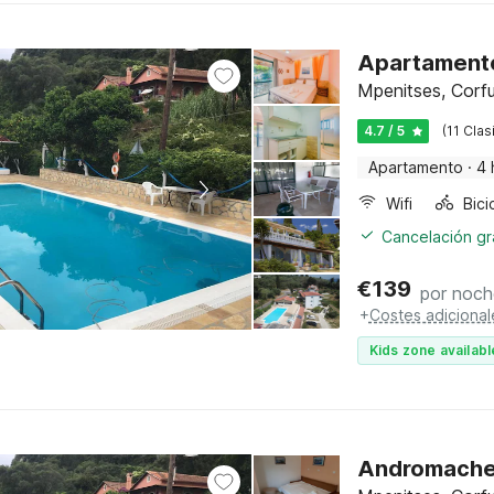
Apartamento
Mpenitses, Corf
4.7 / 5
(11 Clas
Apartamento
·
4 
Wifi
Cancelación gra
€
139
por noch
+
Costes adicional
Kids zone availabl
Andromache