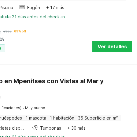
Piscina
Fogón
+ 17 más
tuita 21 días antes del check-in
e
€
368
69% off
es
Ver detalles
e
 en Mpenitses con Vistas al Mar y
u
·
ificaciones)
Muy bueno
huéspedes
·
1 mascota
·
1 habitación
·
35 Superficie en m²
Bicicletas disponibles
Tumbonas
+ 30 más