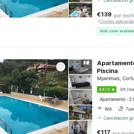
Cancelación gra
€
139
por noch
+
Costes adicional
Kids zone availabl
Apartamento
Piscina
Mpenitses, Corf
4.3 / 5
(26 Clas
Apartamento
·
2 
Wifi
Tum
Cancelación gra
€
117
por noch