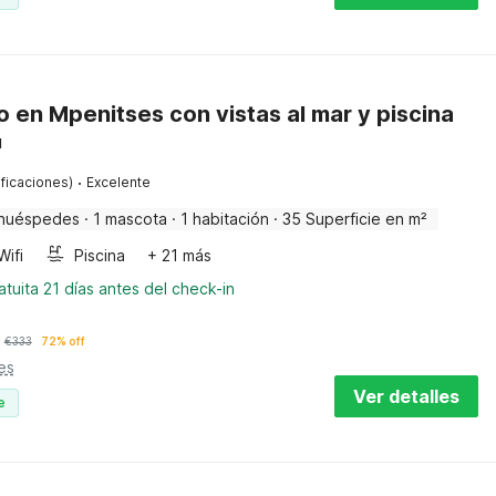
en Mpenitses con vistas al mar y piscina
u
·
ificaciones)
Excelente
huéspedes
·
1 mascota
·
1 habitación
·
35 Superficie en m²
Wifi
Piscina
+ 21 más
tuita 21 días antes del check-in
€
333
72% off
es
Ver detalles
e