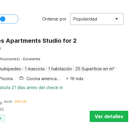
Ordenar por
Popularidad
 Apartments Studio for 2
u
·
ificaciones)
Excelente
huéspedes
·
1 mascota
·
1 habitación
·
25 Superficie en m²
Piscina
Cocina americana
+ 19 más
tuita 21 días antes del check-in
e
€
246
58% off
es
Ver detalles
e