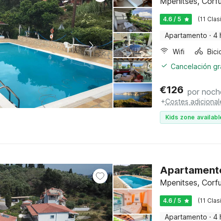
Mpenitses, Corf
4.6 / 5
(11 Clas
Apartamento
·
4 
Wifi
Cancelación gra
€
126
por noch
+
Costes adicional
Kids zone availabl
Apartamento
Mpenitses, Corf
4.6 / 5
(11 Clas
Apartamento
·
4 