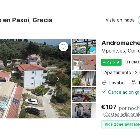
 en Paxoi, Grecia
Vista en mapa
Andromaches
Mpenitses, Corf
4.7 / 5
(11 Clas
Apartamento
·
2 
Lavabo
Cancelación gra
€
107
por noch
+
Costes adicional
Kids zone availabl