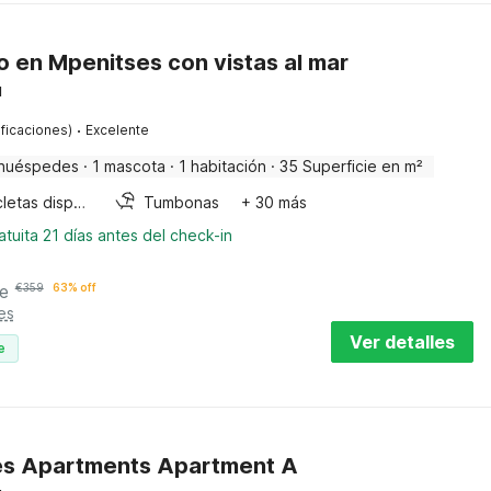
 en Mpenitses con vistas al mar
u
·
ificaciones)
Excelente
huéspedes
·
1 mascota
·
1 habitación
·
35 Superficie en m²
Bicicletas disponibles
Tumbonas
+ 30 más
tuita 21 días antes del check-in
e
€
359
63% off
es
Ver detalles
e
s Apartments Apartment A