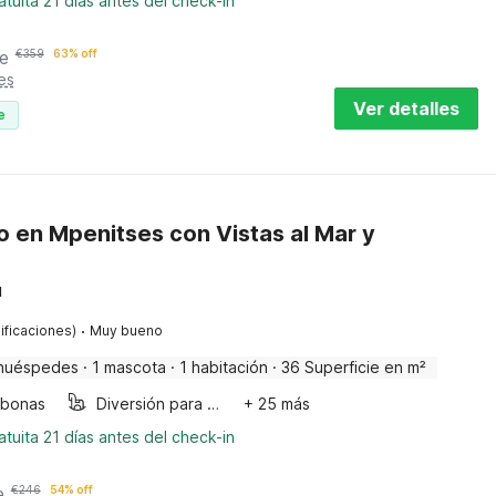
tuita 21 días antes del check-in
e
€
359
63% off
es
Ver detalles
e
 en Mpenitses con Vistas al Mar y
u
·
ificaciones)
Muy bueno
huéspedes
·
1 mascota
·
1 habitación
·
36 Superficie en m²
bonas
Diversión para niños
+ 25 más
tuita 21 días antes del check-in
e
€
246
54% off