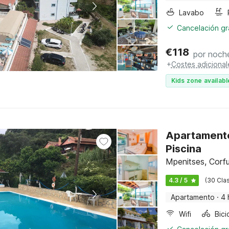
Lavabo
Cancelación gra
€
118
por noch
+
Costes adicional
Kids zone availabl
Apartamento
Piscina
Mpenitses, Corf
4.3 / 5
(30 Clas
Apartamento
·
4 
Wifi