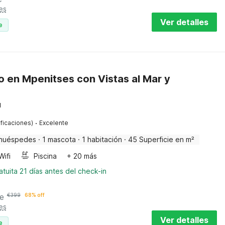
es
Ver detalles
e
 en Mpenitses con Vistas al Mar y
u
·
ificaciones)
Excelente
huéspedes
·
1 mascota
·
1 habitación
·
45 Superficie en m²
Wifi
Piscina
+ 20 más
tuita 21 días antes del check-in
e
€
399
68% off
es
Ver detalles
e