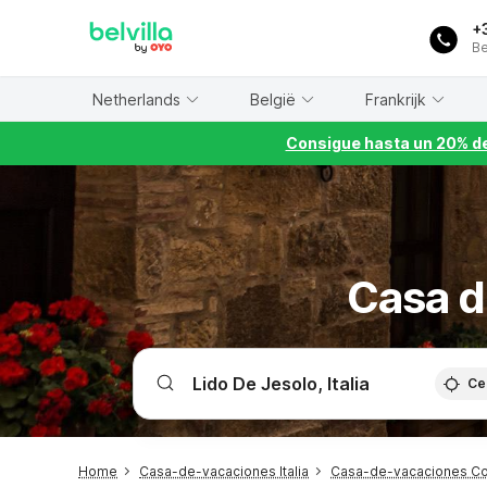
WIZARD MEMBER
+
Be
Netherlands
België
Frankrijk
Consigue hasta un 20% de
Casa d
Ce
Home
Casa-de-vacaciones Italia
Casa-de-vacaciones Cos