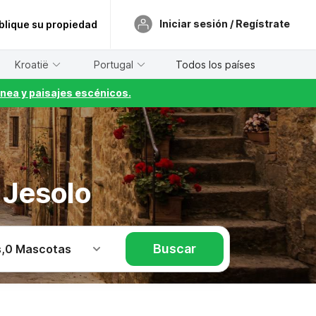
Iniciar sesión / Regístrate
blique su propiedad
Kroatië
Portugal
Todos los países
nea y paisajes escénicos.
 Jesolo
Buscar
s
,
0 Mascotas