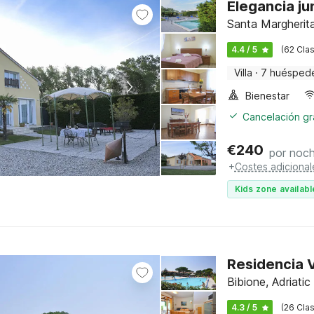
Elegancia ju
Santa Margherita,
4.4 / 5
(62 Clas
Villa
·
7 huésped
Bienestar
Cancelación gra
€
240
por noc
+
Costes adicional
Kids zone availabl
Residencia V
Bibione, Adriatic
4.3 / 5
(26 Clas