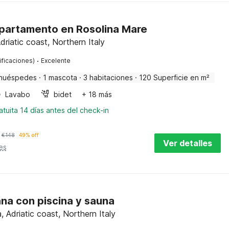
partamento en Rosolina Mare
riatic coast, Northern Italy
·
ificaciones)
Excelente
huéspedes
·
1 mascota
·
3 habitaciones
·
120 Superficie en m²
Lavabo
bidet
+ 18 más
tuita 14 días antes del check-in
€
148
49% off
Ver detalles
es
ana con piscina y sauna
 Adriatic coast, Northern Italy