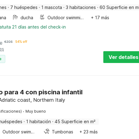
nes
·
7 huéspedes
·
1 mascota
·
3 habitaciones
·
60 Superficie en m
ana
ducha
Outdoor swimming pool
+ 17 más
tuita 21 días antes del check-in
e
€
306
54% off
es
Ver detalles
e
para 4 con piscina infantil
driatic coast, Northern Italy
·
ificaciones)
Muy bueno
huéspedes
·
1 habitación
·
45 Superficie en m²
Outdoor swimming pool
Tumbonas
+ 23 más