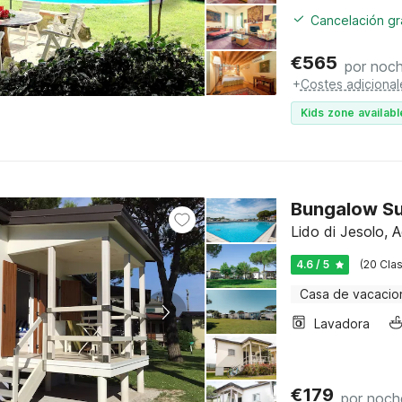
Cancelación gra
€
565
por noc
+
Costes adicional
Kids zone availabl
Bungalow Sup
Lido di Jesolo, A
4.6 / 5
(20 Clas
Casa de vacacio
Lavadora
€
179
por noch