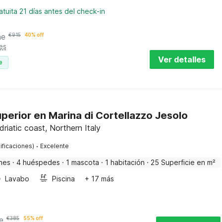
tuita 21 días antes del check-in
he
€
915
40% off
es
Ver detalles
e
erior en Marina di Cortellazzo Jesolo
driatic coast, Northern Italy
·
ificaciones)
Excelente
nes
·
4 huéspedes
·
1 mascota
·
1 habitación
·
25 Superficie en m²
Lavabo
Piscina
+ 17 más
e
€
385
55% off