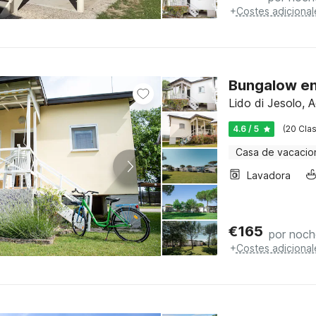
+
Costes adicional
Bungalow en 
Lido di Jesolo, A
4.6 / 5
(20 Clas
Casa de vacacio
Lavadora
€
165
por noch
+
Costes adicional