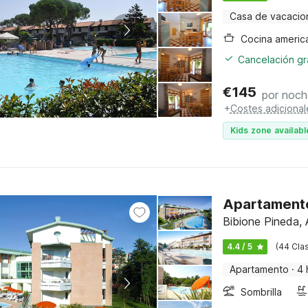
Casa de vacacio
Cocina americ
Cancelación gra
€
145
por noch
+
Costes adicional
Kids zone availabl
Apartamento 
Bibione Pineda, A
4.4 / 5
(44 Clas
Apartamento
·
4 
Sombrilla