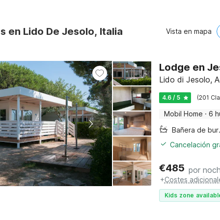
s en Lido De Jesolo, Italia
Vista en mapa
Lodge en Jes
Lido di Jesolo, A
4.6 / 5
(201 Cla
Mobil Home
·
6 
Bañer
Cancelación gra
€
485
por noc
+
Costes adicional
Kids zone availabl