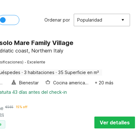
Ordenar por
Popularidad
olo Mare Family Village
driatic coast, Northern Italy
·
sificaciones)
Excelente
huéspedes
·
3 habitaciones
·
35 Superficie en m²
a de burbujas
Bienestar
Cocina americana
+ 20 más
tuita 43 días antes del check-in
he
€
565
15% off
es
Ver detalles
e