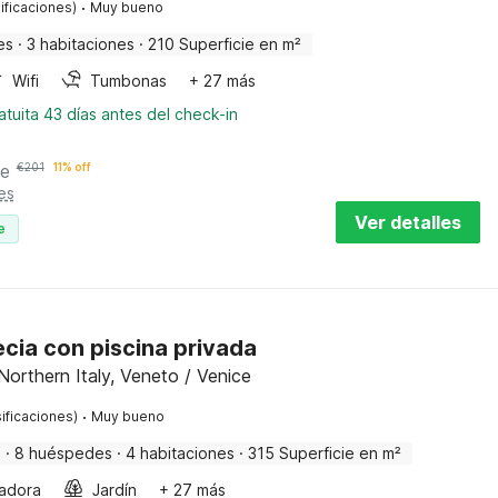
·
ificaciones)
Muy bueno
es
·
3 habitaciones
·
210 Superficie en m²
Wifi
Tumbonas
+ 27 más
tuita 43 días antes del check-in
he
€
201
11% off
es
Ver detalles
e
ecia con piscina privada
orthern Italy, Veneto / Venice
·
ificaciones)
Muy bueno
a
·
8 huéspedes
·
4 habitaciones
·
315 Superficie en m²
adora
Jardín
+ 27 más