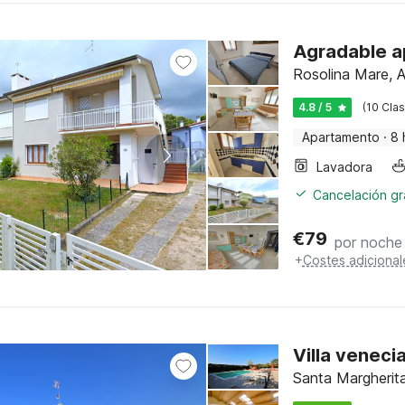
Agradable a
Rosolina Mare, Ad
4.8 / 5
(10 Clas
Apartamento
·
8 
Lavadora
Cancelación gra
€
79
por noche
+
Costes adicional
Villa veneci
Santa Margherita,