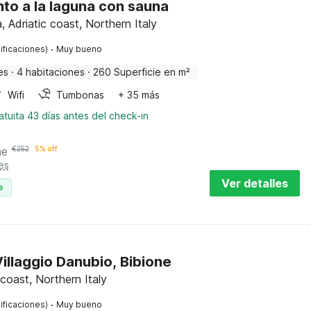
nto a la laguna con sauna
 Adriatic coast, Northern Italy
·
ificaciones)
Muy bueno
es
·
4 habitaciones
·
260 Superficie en m²
Wifi
Tumbonas
+ 35 más
tuita 43 días antes del check-in
he
€
252
5% off
es
Ver detalles
e
illaggio Danubio, Bibione
 coast, Northern Italy
·
ificaciones)
Muy bueno