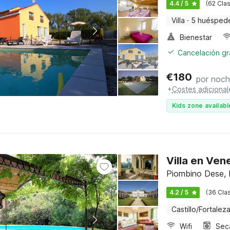
4.4 / 5
(62 Clas
Villa
·
5 huésped
Bienestar
Cancelación gra
€
180
por noc
+
Costes adicional
Kids zone availabl
Villa en Ven
Piombino Dese, N
4.2 / 5
(36 Clas
Castillo/Fortalez
Wifi
Sec