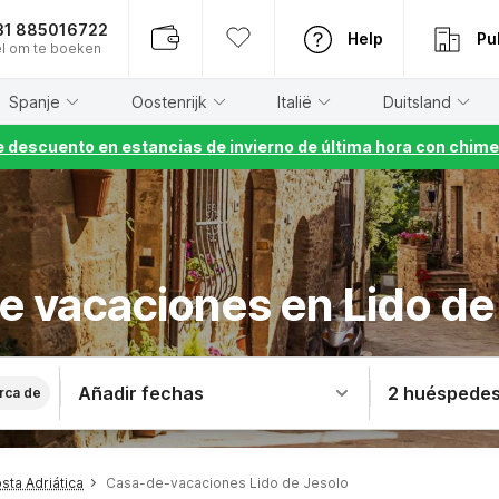
31 885016722
Help
Pu
l om te boeken
Spanje
Oostenrijk
Italië
Duitsland
 descuento en estancias de invierno de última hora con chime
e vacaciones en Lido de
Añadir fechas
2 huéspede
rca de
ta Adriática
Casa-de-vacaciones Lido de Jesolo