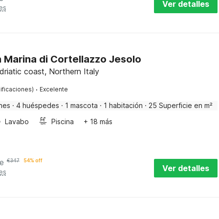
Ver detalles
es
Marina di Cortellazzo Jesolo
driatic coast, Northern Italy
·
ificaciones)
Excelente
nes
·
4 huéspedes
·
1 mascota
·
1 habitación
·
25 Superficie en m²
Lavabo
Piscina
+ 18 más
e
€
347
54% off
Ver detalles
es