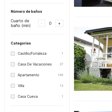
Número de baños
Cuarto de
0
-
+
baño (min)
Categorías
Castillo/Fortaleza
1
Casa De Vacaciones
27
Apartamento
149
Villa
13
Casa Cueva
1