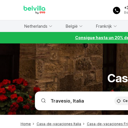
WIZARD MEMBER
+
Be
Netherlands
België
Frankrijk
Consigue hasta un 20% de
Cas
Ce
Home
Casa-de-vacaciones Italia
Casa-de-vacaciones Friu