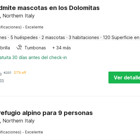
dmite mascotas en los Dolomitas
, Northern Italy
·
ificaciones)
Excelente
nes
·
5 huéspedes
·
2 mascotas
·
3 habitaciones
·
120 Superficie en
rilla
Tumbonas
+ 34 más
tuita 30 días antes del check-in
e
€
231
27% off
Ver detall
es
efugio alpino para 9 personas
, Northern Italy
·
ificaciones)
Excelente