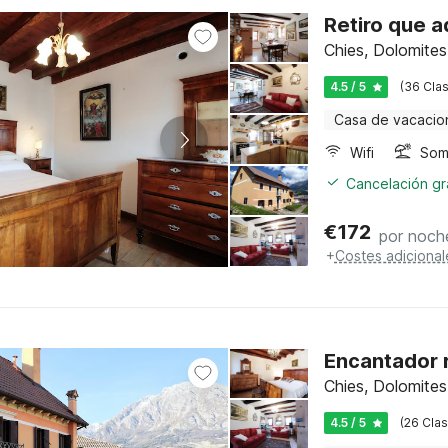
Retiro que a
Chies, Dolomites
4.5 / 5
(36 Clas
Casa de vacacio
Wifi
Somb
Cancelación gra
€
172
por noch
+
Costes adicional
Encantador r
Chies, Dolomites
4.5 / 5
(26 Clas