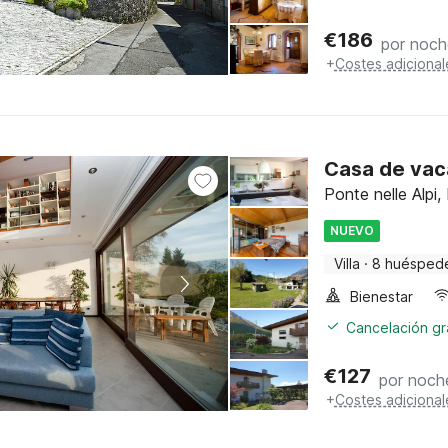
€
186
por noch
+
Costes adicional
Casa de vaca
Ponte nelle Alpi,
NUEVO
Villa
·
8 huésped
Bienestar
Cancelación gra
€
127
por noch
+
Costes adicional