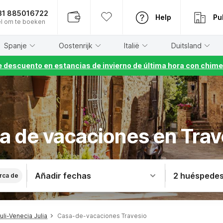
31 885016722
Help
Pu
l om te boeken
Spanje
Oostenrijk
Italië
Duitsland
 descuento en estancias de invierno de última hora con chime
a de vacaciones en Trav
Añadir fechas
2 huéspede
rca de
li-Venecia Julia
Casa-de-vacaciones Travesio