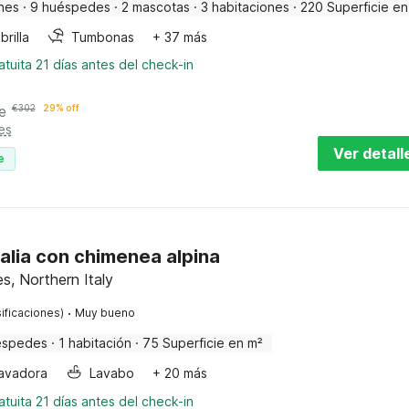
nes
·
9 huéspedes
·
2 mascotas
·
3 habitaciones
·
220 Superficie en
rilla
Tumbonas
+ 37 más
tuita 21 días antes del check-in
e
€
302
29% off
es
Ver detall
e
alia con chimenea alpina
s, Northern Italy
·
ificaciones)
Muy bueno
éspedes
·
1 habitación
·
75 Superficie en m²
avadora
Lavabo
+ 20 más
tuita 21 días antes del check-in