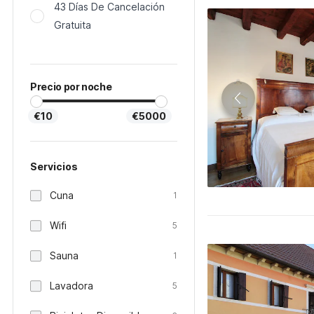
43 Días De Cancelación
Gratuita
Precio por noche
€10
€5000
Servicios
Cuna
1
Wifi
5
Sauna
1
Lavadora
5