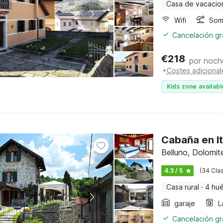
Casa de vacacio
Wifi
Somb
Cancelación gra
€
218
por noch
+
Costes adicional
Kids zone availabl
Cabaña en It
Belluno, Dolomite
4.3 / 5
(34 Clas
Casa rural
·
4 hu
garaje
L
Cancelación gra