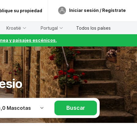
Iniciar sesión / Regístrate
blique su propiedad
Kroatië
Portugal
Todos los países
nea y paisajes escénicos.
esio
Buscar
s
,
0 Mascotas