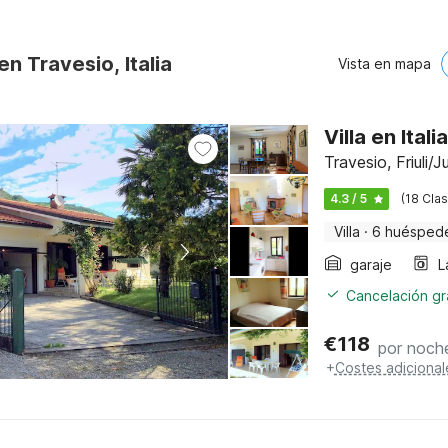
en Travesio, Italia
Vista en mapa
Villa en Ital
Travesio, Friuli/
4.3 / 5
(18 Clas
Villa
·
6 huésped
garaje
L
Cancelación gra
€
118
por noch
+
Costes adicional