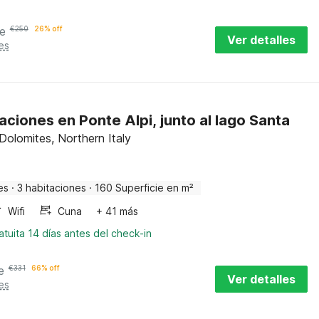
e
€
250
26% off
Ver detalles
es
ciones en Ponte Alpi, junto al lago Santa
 Dolomites, Northern Italy
es
·
3 habitaciones
·
160 Superficie en m²
Wifi
Cuna
+ 41 más
tuita 14 días antes del check-in
e
€
331
66% off
Ver detalles
es