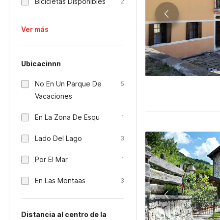
Bicicletas Disponibles
2
Ver más
Ubicacinnn
No En Un Parque De
5
Vacaciones
En La Zona De Esqu
1
Lado Del Lago
3
Por El Mar
1
En Las Montaas
3
Distancia al centro de la