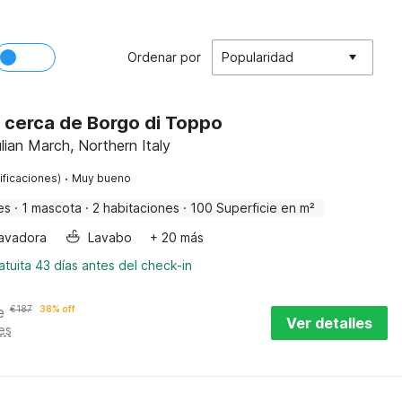
Ordenar por
Popularidad
ia cerca de Borgo di Toppo
Julian March, Northern Italy
·
ificaciones)
Muy bueno
es
·
1 mascota
·
2 habitaciones
·
100 Superficie en m²
avadora
Lavabo
+ 20 más
tuita 43 días antes del check-in
e
€
187
38% off
Ver detalles
es