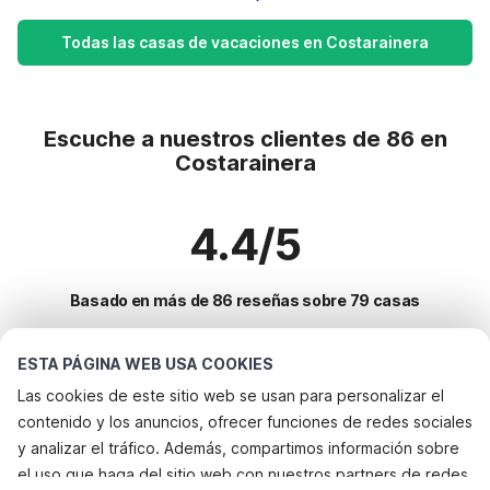
Todas las casas de vacaciones en Costarainera
Escuche a nuestros clientes de 86 en
Costarainera
4.4/5
Basado en más de 86 reseñas sobre 79 casas
ESTA PÁGINA WEB USA COOKIES
Destinos más populares para vacaciones
Las cookies de este sitio web se usan para personalizar el
contenido y los anuncios, ofrecer funciones de redes sociales
Ciudades con los mejores servicios para vacaciones
y analizar el tráfico. Además, compartimos información sobre
Alquileres vacacionales para familias con niños calice-ligure
el uso que haga del sitio web con nuestros partners de redes
Servicios populares para vacaciones en Costarainera