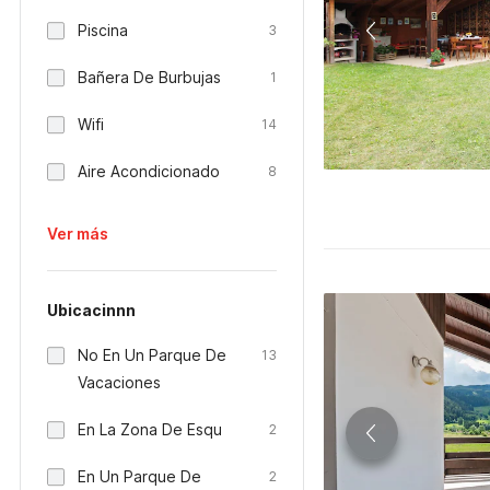
Piscina
3
Bañera De Burbujas
1
Wifi
14
Aire Acondicionado
8
Ver más
Ubicacinnn
No En Un Parque De
13
Vacaciones
En La Zona De Esqu
2
En Un Parque De
2