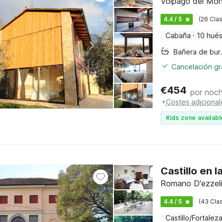
Volpago del Mont
4.4 / 5
(26 Clas
Cabaña
·
10 hué
Bañer
Cancelación gra
€
454
por noc
+
Costes adicional
Kids zone availabl
Castillo en l
Romano D'ezzelin
4.4 / 5
(43 Clas
Castillo/Fortalez