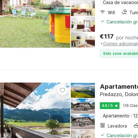
Casa de vacacio
Wifi
Tum
Cancelación gra
€
117
por noch
+
Costes adicional
Kids zone availabl
Apartamento
Predazzo, Dolomi
4.5 / 5
(16 Clas
Apartamento
·
12
Lavadora
Cancelación gra