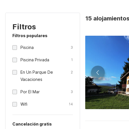
15 alojamientos 
Filtros
Filtros populares
Piscina
3
Piscina Privada
1
En Un Parque De
2
Vacaciones
Por El Mar
3
Wifi
14
Cancelación gratis