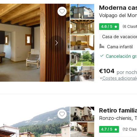
Moderna cas
Volpago del Mont
4.6 / 5
(6 Clasi
Casa de vacacio
Cama infantil
Cancelación gra
€
104
por noc
+
Costes adicional
Retiro famil
Ronzo-chienis, Tr
4.7 / 5
(12 Clas