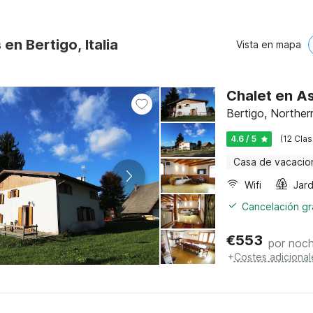
en Bertigo, Italia
Vista en mapa
Chalet en A
Bertigo, Northern
4.6 / 5
(12 Clas
Casa de vacacio
Wifi
Jard
Cancelación gra
€
553
por noc
+
Costes adicional