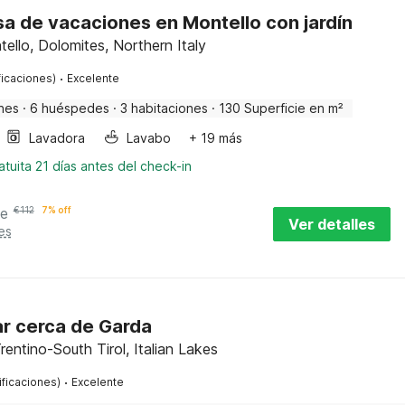
a de vacaciones en Montello con jardín
ello, Dolomites, Northern Italy
·
ficaciones)
Excelente
nes
·
6 huéspedes
·
3 habitaciones
·
130 Superficie en m²
Lavadora
Lavabo
+ 19 más
tuita 21 días antes del check-in
he
€
112
7% off
Ver detalles
es
iar cerca de Garda
entino-South Tirol, Italian Lakes
·
ificaciones)
Excelente