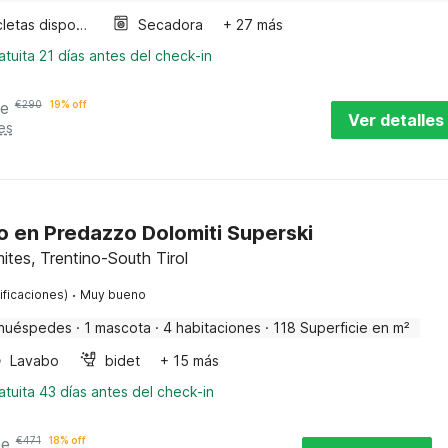
Bicicletas disponibles
Secadora
+ 27 más
tuita 21 días antes del check-in
he
€
290
19% off
Ver detalles
es
 en Predazzo Dolomiti Superski
tes, Trentino-South Tirol
·
ificaciones)
Muy bueno
huéspedes
·
1 mascota
·
4 habitaciones
·
118 Superficie en m²
Lavabo
bidet
+ 15 más
tuita 43 días antes del check-in
he
€
471
18% off