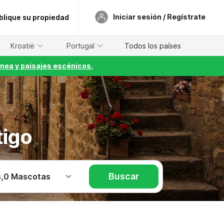
Iniciar sesión / Regístrate
blique su propiedad
Kroatië
Portugal
Todos los países
nea y paisajes escénicos.
tigo
Buscar
s
,
0 Mascotas