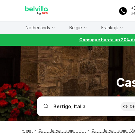
WIZARD MEMBER
+
Be
Netherlands
België
Frankrijk
Consigue hasta un 20% de
Cas
Ce
Home
Casa-de-vacaciones Italia
Casa-de-vacaciones Vén