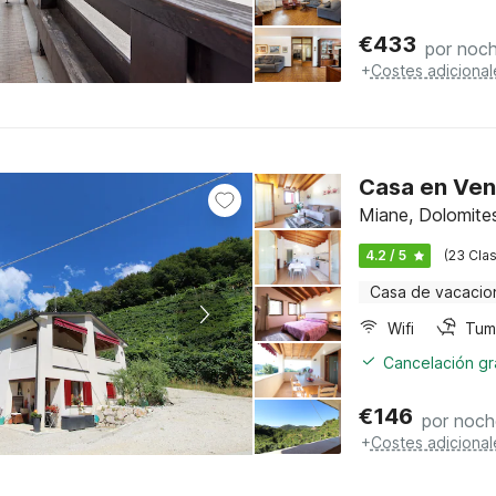
€
433
por noc
+
Costes adicional
Casa en Ven
Miane, Dolomites
4.2 / 5
(23 Clas
Casa de vacacio
Wifi
Tum
Cancelación gra
€
146
por noch
+
Costes adicional