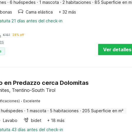
nes
·
6 huéspedes
·
1 mascota
·
2 habitaciones
·
85 Superficie en m
bonas
Cama elástica
+ 32 más
tuita 21 días antes del check-in
e
€
161
28% off
es
Ver detalles
e
 en Predazzo cerca Dolomitas
tes, Trentino-South Tirol
·
ificaciones)
Excelente
 huéspedes
·
1 mascota
·
5 habitaciones
·
205 Superficie en m²
Lavabo
bidet
+ 18 más
tuita 43 días antes del check-in