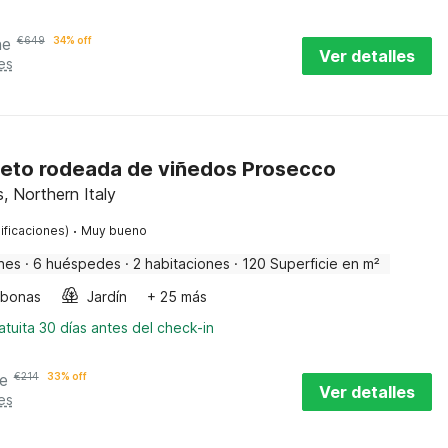
he
€
649
34% off
Ver detalles
es
eto rodeada de viñedos Prosecco
, Northern Italy
·
ificaciones)
Muy bueno
nes
·
6 huéspedes
·
2 habitaciones
·
120 Superficie en m²
bonas
Jardín
+ 25 más
tuita 30 días antes del check-in
e
€
214
33% off
Ver detalles
es