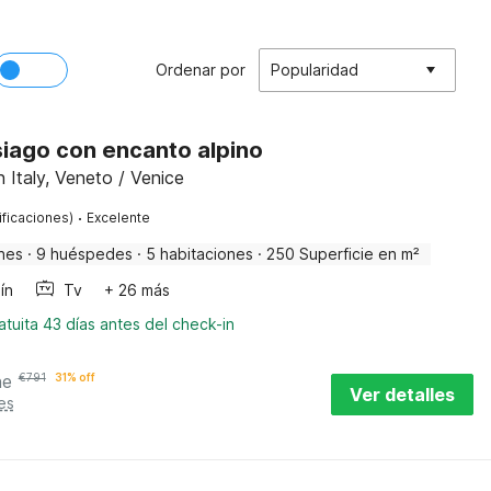
Ordenar por
Popularidad
siago con encanto alpino
 Italy, Veneto / Venice
·
ificaciones)
Excelente
nes
·
9 huéspedes
·
5 habitaciones
·
250 Superficie en m²
ín
Tv
+ 26 más
tuita 43 días antes del check-in
he
€
791
31% off
Ver detalles
es