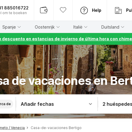
31 885016722
Help
Pu
l om te boeken
Spanje
Oostenrijk
Italië
Duitsland
 descuento en estancias de invierno de última hora con chime
a de vacaciones en Ber
Añadir fechas
2 huéspede
rca de
eto / Venecia
Casa-de-vacaciones Bertigo