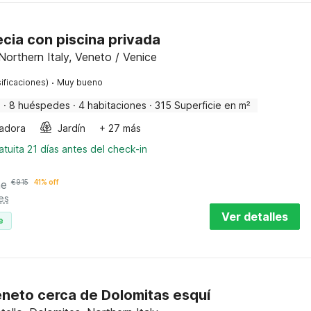
ecia con piscina privada
orthern Italy, Veneto / Venice
·
ificaciones)
Muy bueno
a
·
8 huéspedes
·
4 habitaciones
·
315 Superficie en m²
adora
Jardín
+ 27 más
tuita 21 días antes del check-in
he
€
915
41% off
es
Ver detalles
e
eneto cerca de Dolomitas esquí