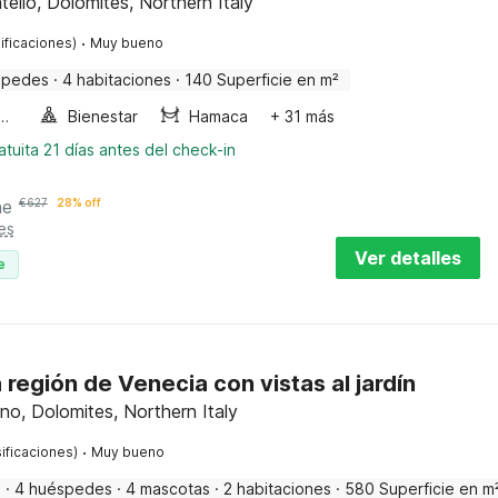
ello, Dolomites, Northern Italy
·
ificaciones)
Muy bueno
spedes
·
4 habitaciones
·
140 Superficie en m²
a de burbujas
Bienestar
Hamaca
+ 31 más
tuita 21 días antes del check-in
he
€
627
28% off
es
Ver detalles
e
a región de Venecia con vistas al jardín
o, Dolomites, Northern Italy
·
ificaciones)
Muy bueno
a
·
4 huéspedes
·
4 mascotas
·
2 habitaciones
·
580 Superficie en m