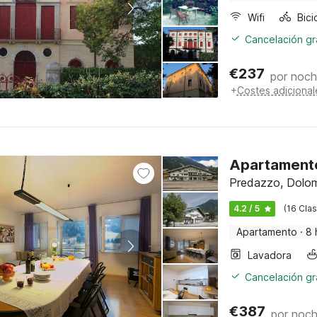
Wifi
Cancelación gra
€
237
por noc
+
Costes adicional
Apartamento
Predazzo, Dolomi
4.2 / 5
(16 Clas
Apartamento
·
8 
Lavadora
Cancelación gra
€
387
por noc