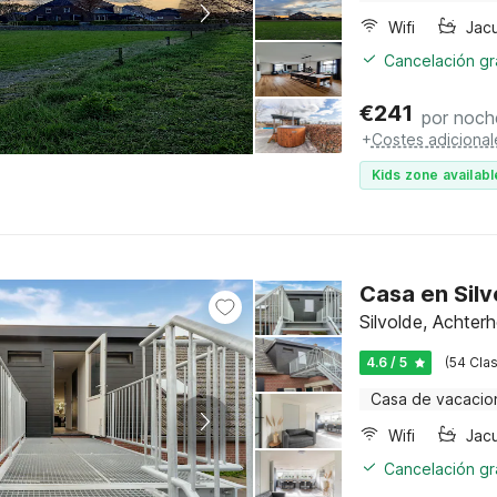
Wifi
Jac
Cancelación gra
€
241
por noch
+
Costes adicional
Kids zone availabl
Casa en Silv
Silvolde, Achter
4.6 / 5
(54 Clas
Casa de vacacio
Wifi
Jac
Cancelación gra