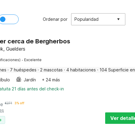
Ordenar por
Popularidad
der cerca de Bergherbos
ek, Guelders
·
ificaciones)
Excelente
nes
·
7 huéspedes
·
2 mascotas
·
4 habitaciones
·
104 Superficie en
íbulo
Jardín
+ 24 más
tuita 21 días antes del check-in
he
€
271
3% off
es
Ver detall
e