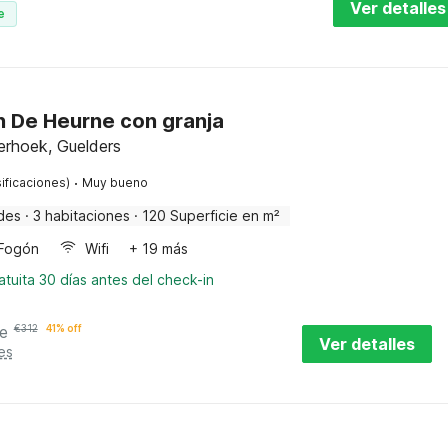
Ver detalles
e
n De Heurne con granja
erhoek, Guelders
·
ificaciones)
Muy bueno
des
·
3 habitaciones
·
120 Superficie en m²
Fogón
Wifi
+ 19 más
tuita 30 días antes del check-in
e
€
312
41% off
Ver detalles
es