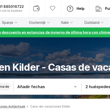
31 885016722
Help
Pu
l om te boeken
Spanje
Oostenrijk
Italië
Duitsland
 descuento en estancias de invierno de última hora con chime
 en Kilder - Casas de vac
Añadir fechas
2 huéspede
rca de
iones Achterhoek
Casa-de-vacaciones Kilder