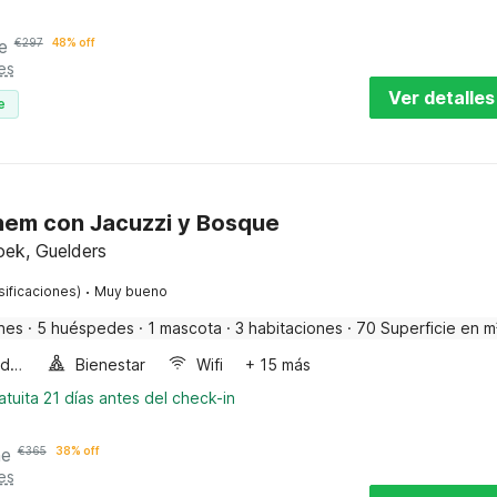
e
€
297
48% off
es
Ver detalles
e
hem con Jacuzzi y Bosque
oek, Guelders
·
sificaciones)
Muy bueno
nes
·
5 huéspedes
·
1 mascota
·
3 habitaciones
·
70 Superficie en m
Horno microondas
Bienestar
Wifi
+ 15 más
tuita 21 días antes del check-in
he
€
365
38% off
es