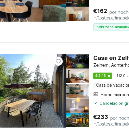
€
162
por noch
+
Costes adicional
Kids zone availabl
Casa en Zel
Zelhem, Achterh
4.2 / 5
(112 Cla
Casa de vacacio
Cancelación gra
€
233
por noc
+
Costes adicional