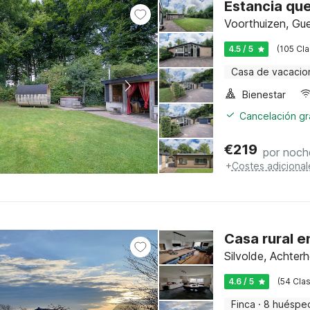
Estancia qu
Voorthuizen, Gue
4.5 / 5
(105 Cla
Casa de vacacio
Bienestar
Cancelación gra
€
219
por noch
+
Costes adicional
Casa rural e
Silvolde, Achter
4.6 / 5
(54 Clas
Finca
·
8 huéspe