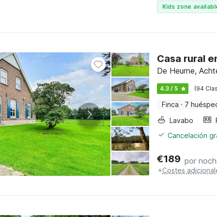
Kids zone availabl
Casa rural e
De Heurne, Acht
4.3 / 5
(94 Clas
Finca
·
7 huéspe
Lavabo
Cancelación gra
€
189
por noch
+
Costes adicional