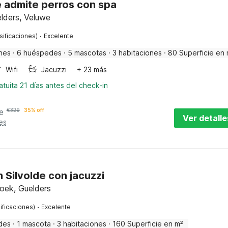
e admite perros con spa
lders, Veluwe
·
sificaciones)
Excelente
nes
·
6 huéspedes
·
5 mascotas
·
3 habitaciones
·
80 Superficie en 
Wifi
Jacuzzi
+ 23 más
tuita 21 días antes del check-in
e
€
329
35% off
Ver detalle
es
n Silvolde con jacuzzi
hoek, Guelders
·
ificaciones)
Excelente
des
·
1 mascota
·
3 habitaciones
·
160 Superficie en m²