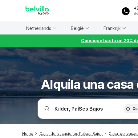
WIZARD MEMBER
+
Be
Netherlands
België
Frankrijk
Consigue hasta un 20% de
Alquila una casa
Ce
Home
Casa-de-vacaciones Países Bajos
Casa-de-vacac