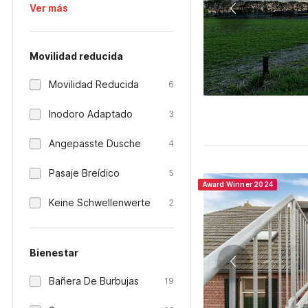
Ver más
Movilidad reducida
Movilidad Reducida
6
Inodoro Adaptado
3
Angepasste Dusche
4
Pasaje Breídico
5
Award Winner 2024
Keine Schwellenwerte
2
Bienestar
Bañera De Burbujas
19