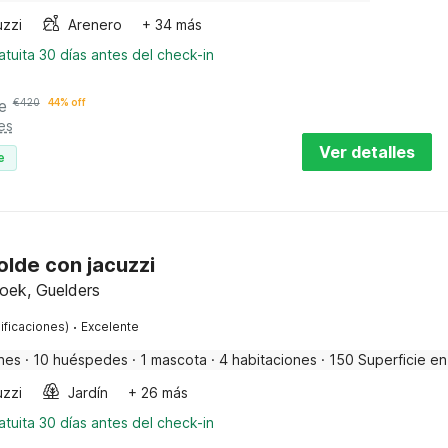
uzzi
Arenero
+ 34 más
tuita 30 días antes del check-in
e
€
420
44% off
es
Ver detalles
e
olde con jacuzzi
hoek, Guelders
·
ificaciones)
Excelente
nes
·
10 huéspedes
·
1 mascota
·
4 habitaciones
·
150 Superficie en
uzzi
Jardín
+ 26 más
tuita 30 días antes del check-in