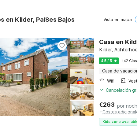
s en Kilder, PaíSes Bajos
Vista en mapa
Casa en Kil
Kilder, Achterho
4.5 / 5
(42 Clas
Casa de vacacio
Wifi
Vest
Cancelación gra
€
263
por noc
+
Costes adicional
Kids zone availabl