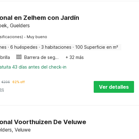
onal en Zelhem con Jardín
oek, Guelders
·
sificaciones)
Muy bueno
nes
·
6 huéspedes
·
3 habitaciones
·
100 Superficie en m²
rilla
Barrera de seguridad
+ 32 más
tuita 43 días antes del check-in
€
206
62% off
Ver detalles
es
onal Voorthuizen De Veluwe
lders, Veluwe