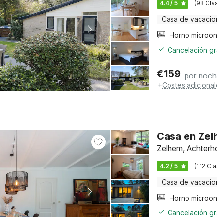
4.4 / 5
(98 Clas
Casa de vacacio
Cancelación gra
€
159
por noch
+
Costes adicional
Casa en Zel
Zelhem, Achterh
4.2 / 5
(112 Cla
Casa de vacacio
Cancelación gra