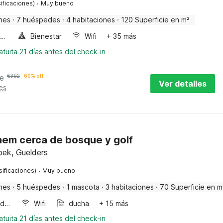
·
ificaciones)
Muy bueno
nes
·
7 huéspedes
·
4 habitaciones
·
120 Superficie en m²
Horno microondas
Bienestar
Wifi
+ 35 más
tuita 21 días antes del check-in
e
€
392
60% off
Ver detalles
es
hem cerca de bosque y golf
oek, Guelders
·
sificaciones)
Muy bueno
nes
·
5 huéspedes
·
1 mascota
·
3 habitaciones
·
70 Superficie en m
Horno microondas
Wifi
ducha
+ 15 más
tuita 21 días antes del check-in