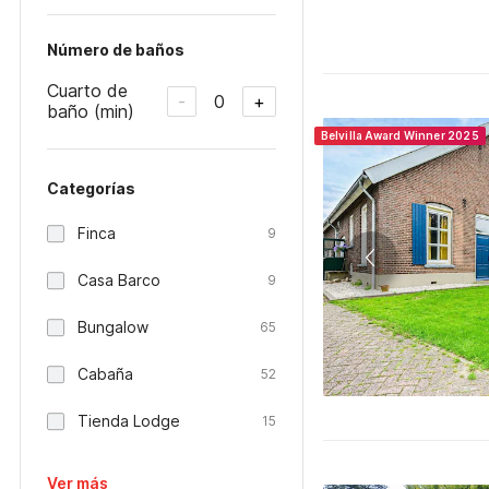
Número de baños
Cuarto de
0
-
+
baño (min)
Belvilla Award Winner 2025
Categorías
Finca
9
Casa Barco
9
Bungalow
65
Cabaña
52
Tienda Lodge
15
Ver más