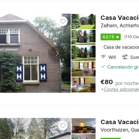
Casa Vacaci
Zelhem, Achterh
4.2 / 5
(110 Cla
Casa de vacacio
Wifi
Somb
Cancelación gra
€
80
por noche
+
Costes adicional
Casa Vacaci
Voorthuizen, Gue