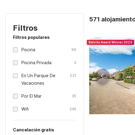
571 alojamiento
Filtros
Filtros populares
Belvilla Award Winner 2025
Piscina
90
Piscina Privada
2
En Un Parque De
231
Vacaciones
Por El Mar
35
Wifi
245
Cancelación gratis