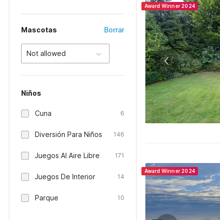
Award Winner 2024
Mascotas
Borrar
Not allowed
Niños
Cuna
6
Diversión Para Niños
146
Juegos Al Aire Libre
171
Award Winner 2024
Juegos De Interior
14
Parque
10