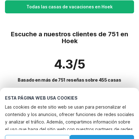
Todas las casas de vacaciones en Hoek
Escuche a nuestros clientes de 751 en
Hoek
4.3/5
Basado en más de 751 reseñas sobre 455 casas
ESTA PÁGINA WEB USA COOKIES
Destinos más populares para vacaciones
Las cookies de este sitio web se usan para personalizar el
contenido y los anuncios, ofrecer funciones de redes sociales
Ciudades con los mejores servicios para vacaciones
y analizar el tráfico. Además, compartimos información sobre
Casa de vacaciones con jardín cadzand
el uso que haga del sitio web con nuestros partners de redes
Servicios populares para vacaciones en Hoek
Casa de vacaciones con jardín eede
sociales, publicidad y análisis web, quienes pueden