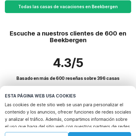
Todas las casas de vacaciones en Beekbergen
Escuche a nuestros clientes de 600 en
Beekbergen
4.3/5
Basado en más de 600 reseñas sobre 396 casas
ESTA PÁGINA WEB USA COOKIES
Destinos más populares para vacaciones
Las cookies de este sitio web se usan para personalizar el
contenido y los anuncios, ofrecer funciones de redes sociales
Ciudades con los mejores servicios para vacaciones
y analizar el tráfico. Además, compartimos información sobre
Casa de vacaciones en parque de atracciones oldebroek
el uso que haga del sitio web con nuestros partners de redes
Servicios populares para vacaciones en Beekbergen
Casa de vacaciones en parque de atracciones doornspijk
sociales, publicidad y análisis web, quienes pueden