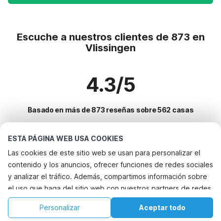
Escuche a nuestros clientes de 873 en
Vlissingen
4.3/5
Basado en más de 873 reseñas sobre 562 casas
ESTA PÁGINA WEB USA COOKIES
Destinos más populares para vacaciones
Las cookies de este sitio web se usan para personalizar el
contenido y los anuncios, ofrecer funciones de redes sociales
Ciudades con los mejores servicios para vacaciones
y analizar el tráfico. Además, compartimos información sobre
Casa de vacaciones con jardín koudekerke
el uso que haga del sitio web con nuestros partners de redes
Servicios populares para vacaciones en Vlissingen
Vacaciones con perro - Alquileres vacacionales que aceptan
sociales, publicidad y análisis web, quienes pueden
Vacaciones con perro - Alquileres vacacionales que aceptan
Personalizar
Aceptar todo
mascotas flesinga
Ciudades populares para vacaciones en Walcheren
combinarla con otra información que les haya proporcionado
mascotas
Vacaciones con perro - Alquileres vacacionales que aceptan
Inicio
Lista de deseos
Reservas
Cuenta