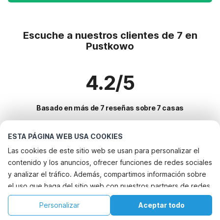
Escuche a nuestros clientes de 7 en
Pustkowo
4.2/5
Basado en más de 7 reseñas sobre 7 casas
ESTA PÁGINA WEB USA COOKIES
Destinos más populares para vacaciones
Las cookies de este sitio web se usan para personalizar el
contenido y los anuncios, ofrecer funciones de redes sociales
Ciudades con los mejores servicios para vacaciones
y analizar el tráfico. Además, compartimos información sobre
Casa de vacaciones en parque de atracciones rusinowo
el uso que haga del sitio web con nuestros partners de redes
Servicios populares para vacaciones en Pustkowo
Casa de vacaciones en parque de atracciones kolczewko
sociales, publicidad y análisis web, quienes pueden
Casa de vacaciones junto al mar
Personalizar
Aceptar todo
Ciudades populares para vacaciones en Costa-baltica
combinarla con otra información que les haya proporcionado
Casa de vacaciones en parque de atracciones pobierowo
Casa de vacaciones con barbacoa
Inicio
Lista de deseos
Reservas
Cuenta