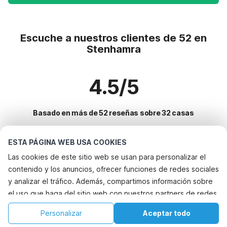
Escuche a nuestros clientes de 52 en
Stenhamra
4.5/5
Basado en más de 52 reseñas sobre 32 casas
ESTA PÁGINA WEB USA COOKIES
Destinos más populares para vacaciones
Las cookies de este sitio web se usan para personalizar el
contenido y los anuncios, ofrecer funciones de redes sociales
Ciudades con los mejores servicios para vacaciones
y analizar el tráfico. Además, compartimos información sobre
Casa de vacaciones junto al mar bergshamra
el uso que haga del sitio web con nuestros partners de redes
Servicios populares para vacaciones en Stenhamra
Casa de vacaciones junto al mar estocolmo
sociales, publicidad y análisis web, quienes pueden
Casa de vacaciones junto al mar
Personalizar
Aceptar todo
Ciudades populares para vacaciones en Uppland
combinarla con otra información que les haya proporcionado
Casa de vacaciones junto al mar stockholm
Casa de vacaciones junto al lago
Inicio
Lista de deseos
Reservas
Cuenta