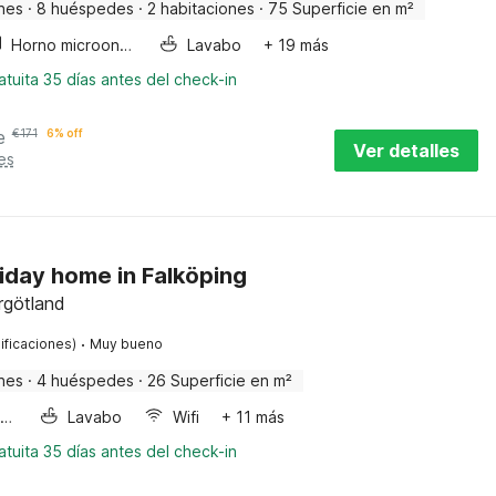
nes
·
8 huéspedes
·
2 habitaciones
·
75 Superficie en m²
Horno microondas
Lavabo
+ 19 más
tuita 35 días antes del check-in
e
€
171
6% off
Ver detalles
es
iday home in Falköping
rgötland
·
ificaciones)
Muy bueno
nes
·
4 huéspedes
·
26 Superficie en m²
Horno microondas
Lavabo
Wifi
+ 11 más
tuita 35 días antes del check-in