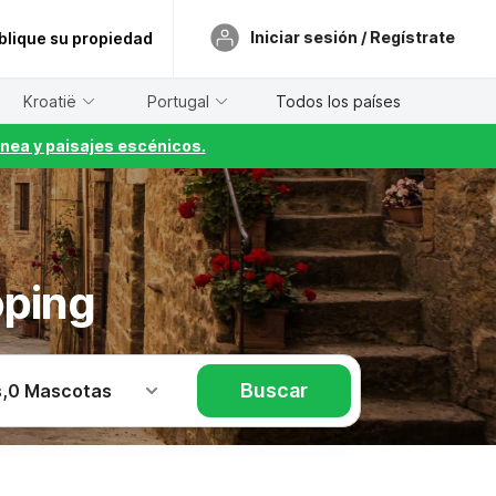
Iniciar sesión / Regístrate
blique su propiedad
Kroatië
Portugal
Todos los países
nea y paisajes escénicos.
öping
Buscar
s
,
0 Mascotas