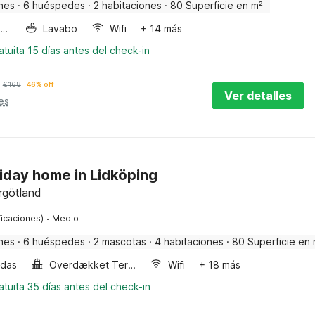
nes
·
6 huéspedes
·
2 habitaciones
·
80 Superficie en m²
Horno microondas
Lavabo
Wifi
+ 14 más
tuita 15 días antes del check-in
€
168
46% off
Ver detalles
es
iday home in Lidköping
rgötland
·
ficaciones)
Medio
nes
·
6 huéspedes
·
2 mascotas
·
4 habitaciones
·
80 Superficie en 
ndas
Overdækket Terrasse
Wifi
+ 18 más
tuita 35 días antes del check-in