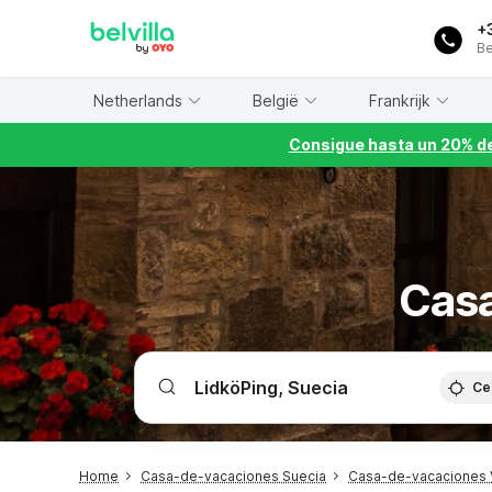
WIZARD MEMBER
+
Be
Netherlands
België
Frankrijk
Consigue hasta un 20% de
Casa
Ce
Home
Casa-de-vacaciones Suecia
Casa-de-vacaciones 