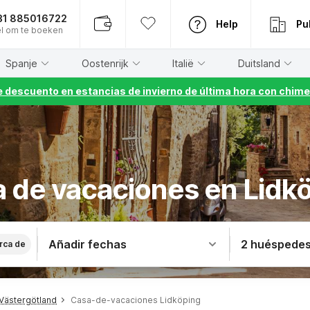
31 885016722
Help
Pu
l om te boeken
Spanje
Oostenrijk
Italië
Duitsland
 descuento en estancias de invierno de última hora con chime
 de vacaciones en Lidk
Añadir fechas
2 huéspede
rca de
Västergötland
Casa-de-vacaciones Lidköping