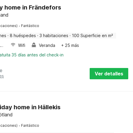
ay home in Frändefors
land
·
ficaciones)
Fantástico
nes
·
8 huéspedes
·
3 habitaciones
·
100 Superficie en m²
Horno microondas
Wifi
Veranda
+ 25 más
tuita 35 días antes del check-in
e
Ver detalles
es
iday home in Hällekis
ötland
·
ficaciones)
Fantástico