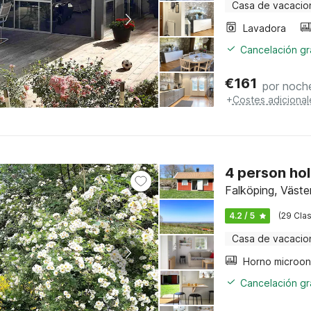
Casa de vacacio
Lavadora
Cancelación gra
€
161
por noch
+
Costes adicional
4 person hol
Falköping, Väste
4.2 / 5
(29 Clas
Casa de vacacio
Cancelación gra