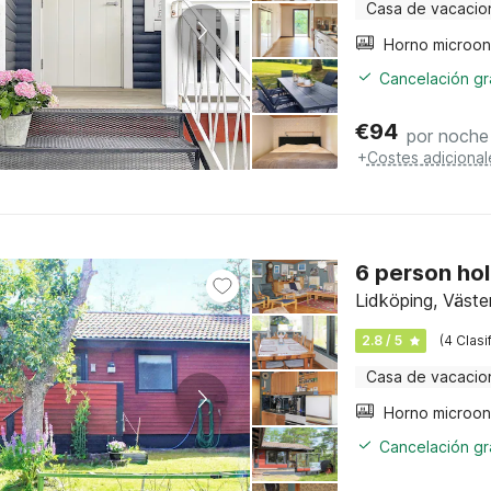
Casa de vacacio
Cancelación gra
€
94
por noche
+
Costes adicional
6 person hol
Lidköping, Väste
2.8 / 5
(4 Clasi
Casa de vacacio
Horno microo
Cancelación gra