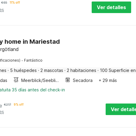
€
65
11% off
Ver detalles
es
ay home in Mariestad
rgötland
·
ificaciones)
Fantástico
nes
·
5 huéspedes
·
2 mascotas
·
2 habitaciones
·
100 Superficie en
ndas
Meerblick/Seeblick
Secadora
+ 29 más
tuita 35 días antes del check-in
e
€
217
9% off
Ver detall
es