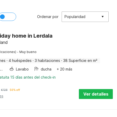
Ordenar por
Popularidad
iday home in Lerdala
land
·
ficaciones)
Muy bueno
nes
·
4 huéspedes
·
3 habitaciones
·
38 Superficie en m²
Horno microondas
Lavabo
ducha
+ 20 más
tuita 15 días antes del check-in
€
128
50% off
Ver detalles
es