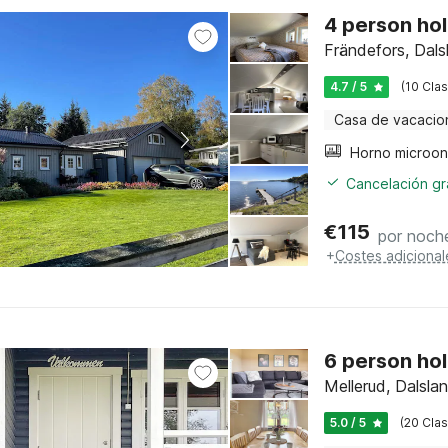
4 person hol
Frändefors, Dals
4.7 / 5
(10 Clas
Casa de vacacio
Cancelación gra
€
115
por noch
+
Costes adicional
6 person hol
Mellerud, Dalsla
5.0 / 5
(20 Clas