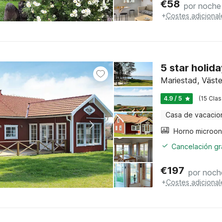
€
58
por noche
+
Costes adicional
5 star holid
Mariestad, Väste
4.9 / 5
(15 Clas
Casa de vacacio
Horno microo
Cancelación gra
€
197
por noch
+
Costes adicional