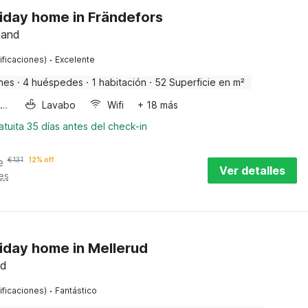
iday home in Frändefors
land
·
ificaciones)
Excelente
nes
·
4 huéspedes
·
1 habitación
·
52 Superficie en m²
Horno microondas
Lavabo
Wifi
+ 18 más
tuita 35 días antes del check-in
e
€
131
12% off
Ver detalles
es
iday home in Mellerud
nd
·
ificaciones)
Fantástico