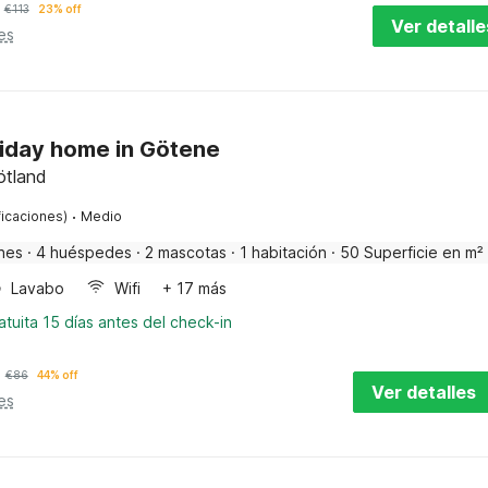
€
113
23% off
Ver detalle
es
liday home in Götene
ötland
·
ficaciones)
Medio
nes
·
4 huéspedes
·
2 mascotas
·
1 habitación
·
50 Superficie en m²
Lavabo
Wifi
+ 17 más
tuita 15 días antes del check-in
€
86
44% off
Ver detalles
es