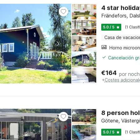
4 star holid
Frändefors, Dals
5.0 / 5
(1 Clasi
Casa de vacacio
Cancelación gra
€
164
por noch
+
Costes adicional
8 person hol
Götene, Västerg
5.0 / 5
(1 Clasi