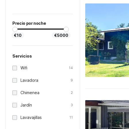
Precio por noche
€10
€5000
Servicios
Wifi
14
Lavadora
9
Chimenea
2
Jardín
3
Lavavajillas
11