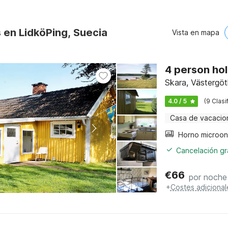
 en LidköPing, Suecia
Vista en mapa
4 person hol
Skara, Västergöt
4.0 / 5
(9 Clasi
Casa de vacacio
Cancelación gra
€
66
por noche
+
Costes adicional