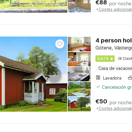
€
88
por noche
+
Costes adicional
4 person ho
Götene, Västerg
3.4 / 5
(8 Clasi
Casa de vacacio
Lavadora
Cancelación gra
€
50
por noche
+
Costes adicional