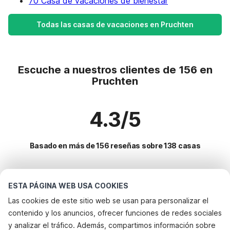
70 Casa de vacaciones de bienestar
Todas las casas de vacaciones en Pruchten
Escuche a nuestros clientes de 156 en
Pruchten
4.3/5
Basado en más de 156 reseñas sobre 138 casas
Destinos más populares para vacaciones
ESTA PÁGINA WEB USA COOKIES
Las cookies de este sitio web se usan para personalizar el
Ciudades con los mejores servicios para vacaciones
contenido y los anuncios, ofrecer funciones de redes sociales
Casa de vacaciones junto al mar ahrenshoop
y analizar el tráfico. Además, compartimos información sobre
Servicios populares para vacaciones en Pruchten