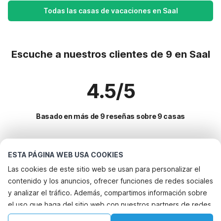
Todas las casas de vacaciones en Saal
Escuche a nuestros clientes de 9 en Saal
4.5/5
Basado en más de 9 reseñas sobre 9 casas
Destinos más populares para vacaciones
ESTA PÁGINA WEB USA COOKIES
Las cookies de este sitio web se usan para personalizar el
Ciudades con los mejores servicios para vacaciones
contenido y los anuncios, ofrecer funciones de redes sociales
Casa de vacaciones junto al mar ahrenshoop
y analizar el tráfico. Además, compartimos información sobre
Servicios populares para vacaciones en Saal
el uso que haga del sitio web con nuestros partners de redes
Casa de vacaciones junto al mar prerow
Alquileres vacacionales para familias con niños
Ciudades populares para vacaciones en Fischland-darss-
sociales, publicidad y análisis web, quienes pueden
Casa de vacaciones junto al mar dierhagen