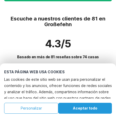
Escuche a nuestros clientes de 81 en
Großefehn
4.3/5
Basado en más de 81 reseñas sobre 74 casas
ESTA PÁGINA WEB USA COOKIES
Destinos más populares para vacaciones
Las cookies de este sitio web se usan para personalizar el
contenido y los anuncios, ofrecer funciones de redes sociales
Ciudades con los mejores servicios para vacaciones
y analizar el tráfico. Además, compartimos información sobre
Casa de vacaciones junto al mar wittmund
el uso que haga del sitio web con nuestros partners de redes
Servicios populares para vacaciones en Grossefehn
Casa de vacaciones junto al mar wittmund
sociales, publicidad y análisis web, quienes pueden
Casa de vacaciones junto al mar
Personalizar
Aceptar todo
Ciudades populares para vacaciones en Frisia-oriental
combinarla con otra información que les haya proporcionado
Casa de vacaciones en parque de atracciones jemgum
Alquileres vacacionales para familias con niños
Inicio
Lista de deseos
Reservas
Cuenta