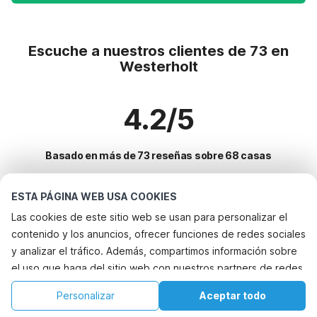
Escuche a nuestros clientes de 73 en
Westerholt
4.2/5
Basado en más de 73 reseñas sobre 68 casas
ESTA PÁGINA WEB USA COOKIES
Destinos más populares para vacaciones
Las cookies de este sitio web se usan para personalizar el
contenido y los anuncios, ofrecer funciones de redes sociales
Ciudades con los mejores servicios para vacaciones
y analizar el tráfico. Además, compartimos información sobre
Casa de vacaciones junto al mar wittmund
el uso que haga del sitio web con nuestros partners de redes
Servicios populares para vacaciones en Westerholt
Casa de vacaciones junto al mar wittmund
sociales, publicidad y análisis web, quienes pueden
Casa de vacaciones junto al mar
Personalizar
Aceptar todo
Ciudades populares para vacaciones en Frisia-oriental
combinarla con otra información que les haya proporcionado
Casa de vacaciones en parque de atracciones jemgum
Alquileres vacacionales para familias con niños
Inicio
Lista de deseos
Reservas
Cuenta