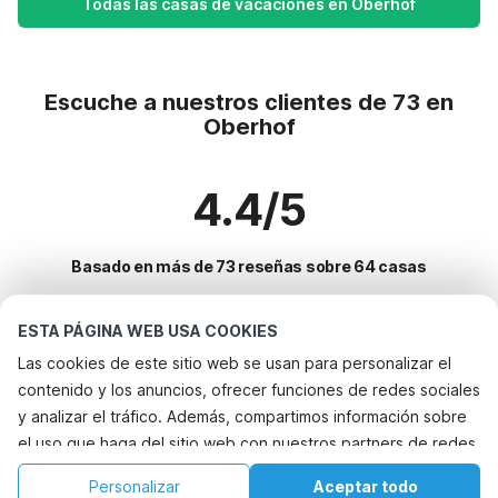
Todas las casas de vacaciones en Oberhof
Escuche a nuestros clientes de 73 en
Oberhof
4.4/5
Basado en más de 73 reseñas sobre 64 casas
ESTA PÁGINA WEB USA COOKIES
Destinos más populares para vacaciones
Las cookies de este sitio web se usan para personalizar el
contenido y los anuncios, ofrecer funciones de redes sociales
Ciudades con los mejores servicios para vacaciones
y analizar el tráfico. Además, compartimos información sobre
Vacaciones con perro - Alquileres vacacionales que aceptan
el uso que haga del sitio web con nuestros partners de redes
Servicios populares para vacaciones en Oberhof
mascotas neustadtharz
sociales, publicidad y análisis web, quienes pueden
Vacaciones con perro - Alquileres vacacionales que aceptan
Casa de vacaciones con jardín
Personalizar
Aceptar todo
Ciudades populares para vacaciones en Turingia
combinarla con otra información que les haya proporcionado