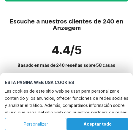
Escuche a nuestros clientes de 240 en
Anzegem
4.4/5
Basado en más de 240 reseñas sobre 58 casas
ESTA PÁGINA WEB USA COOKIES
Destinos más populares para vacaciones
Las cookies de este sitio web se usan para personalizar el
contenido y los anuncios, ofrecer funciones de redes sociales
Ciudades con los mejores servicios para vacaciones
y analizar el tráfico. Además, compartimos información sobre
Vacaciones con perro - Alquileres vacacionales que aceptan
el uso que haga del sitio web con nuestros partners de redes
Servicios populares para vacaciones en Anzegem
mascotas maldegem
sociales, publicidad y análisis web, quienes pueden
Casa de vacaciones con jardín sint-laureins
Alquileres vacacionales para familias con niños
Personalizar
Aceptar todo
Ciudades populares para vacaciones en Flandes-oriental
combinarla con otra información que les haya proporcionado
Casa de vacaciones con jardín assenede
Casa de vacaciones junto al lago
Inicio
Lista de deseos
Reservas
Cuenta