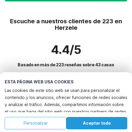
Escuche a nuestros clientes de 223 en
Herzele
4.4/5
Basado en más de 223 reseñas sobre 43 casas
ESTA PÁGINA WEB USA COOKIES
Destinos más populares para vacaciones
Las cookies de este sitio web se usan para personalizar el
contenido y los anuncios, ofrecer funciones de redes sociales
Ciudades con los mejores servicios para vacaciones
y analizar el tráfico. Además, compartimos información sobre
Vacaciones con perro - Alquileres vacacionales que aceptan
el uso que haga del sitio web con nuestros partners de redes
Servicios populares para vacaciones en Herzele
mascotas maldegem
sociales, publicidad y análisis web, quienes pueden
Casa de vacaciones con jardín sint-laureins
Alquileres vacacionales para familias con niños
Personalizar
Aceptar todo
Ciudades populares para vacaciones en Flandes-oriental
combinarla con otra información que les haya proporcionado
Casa de vacaciones con jardín assenede
Casa de vacaciones junto al lago
Inicio
Lista de deseos
Reservas
Cuenta